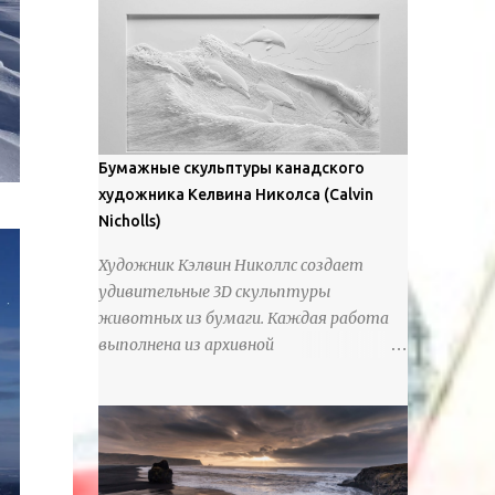
предлагают зрителям незаконченный
рассказ, который усиливается его
уникальной манерой использования
освещения". Для просмотра всех работ,
посетите страницу –
https://www.artfinder.com/artist/takayuki-
Бумажные скульптуры канадского
harada/about/#/
художника Келвина Николса (Calvin
Nicholls)
Художник Кэлвин Николлс создает
удивительные 3D скульптуры
животных из бумаги. Каждая работа
выполнена из архивной
хлопчатобумажной бумаги, которая
предотвращает пожелтение и
выцветание. Николлс использует
крошечные количества клея для
закрепления отдельных деталей,