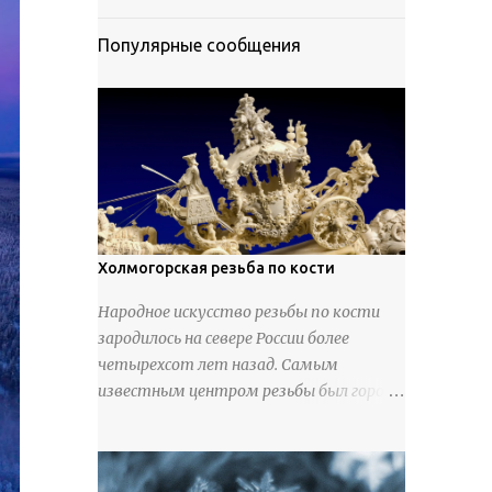
Популярные сообщения
Холмогорская резьба по кости
Народное искусство резьбы по кости
зародилось на севере России более
четырехсот лет назад. Самым
известным центром резьбы был город
Холмогоры, расположенный недалеко
от Архангельска. Сырьем для промысла
служили кости тюленей, рыб и моржей.