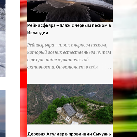
используя ножи и инструменты для
текстурирования, чтобы точно
вылепить каждую деталь. источник
https://calvinnicholls.com/
Рейнисфьяра – пляж с черным песком в
Исландии
Рейнисфьяра - пляж с черным песком,
который возник естественным путем
в результате вулканической
активности. Он включает в себя
массивные базальтовые
нагромождения, базальтовые гроты,
шестиугольные колонны, высокие
утесы, лавовые образования, черную
береговую линию и великолепные
каменные арки.
Деревня Атулиер в провинции Сычуань