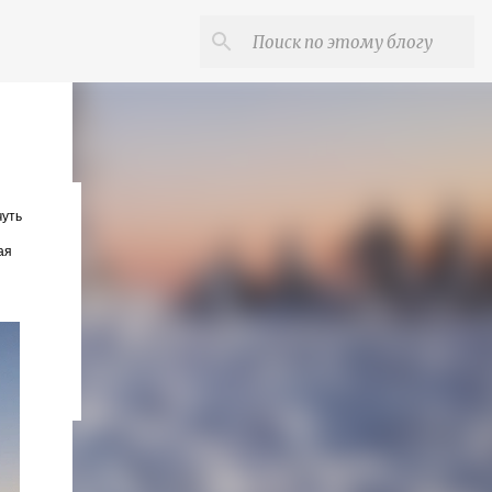
чуть
ая