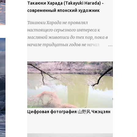
покрова может восприниматься как
Такаюки Харада (Takayuki Harada) -
18 век. Шахматный набор "Рыцари
матовая. Такое свойство чаще всего
современный японский художник
против турок" в шкатулке из
проявляется у свежевыпавшего,
моржовой слоновой кости, высота 26
Такаюки Харада не проявлял
метелевого и фирнизированного снега.
см, Холмогоры, 18 век....
настоящего серьезного интереса к
Тем не менее, иногда значительное
масляной живописи до тех пор, пока в
количество кристаллов может
начале тридцатых годов не начал
располагаться в одной плоскости,
путешествовать по Европе и США.
например, при образовании
Посещая многие крупные
поверхностной изморози. В данном
художественные музеи и галереи, он
случае усиливается зеркальное
был глубоко тронут и вдохновлен
отражение, что приводит к
красотой масляной живописи великих
искристости снега, зависящей от
мастеров. Искусствовед Брайан
положения наблюдателя и высоты
Шервин прокомментировал картины
солнца. Зеркальные свойства наиболее
художника, заявив, что "Такаюки
заметны при угле солнечного света 15°
Харада сочетает в себе классическую
Цифровая фотография 山野风 Чжэцзян
и ниже; при более высокой солнечной
элегантность живописи с реалиями
позиции снег демонстрирует матовое
современной жизни. В некотором
отражение. Эти характеристики
смысле, персонажи его картин
описываются индикатрисой ...