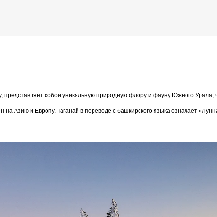
К основному контенту
й
у, представляет собой уникальную природную флору и фауну Южного Урала, 
дожника Келвина Николса (Calvin Nicholls)
н на Азию и Европу. Таганай в переводе с башкирского языка означает «Лунн