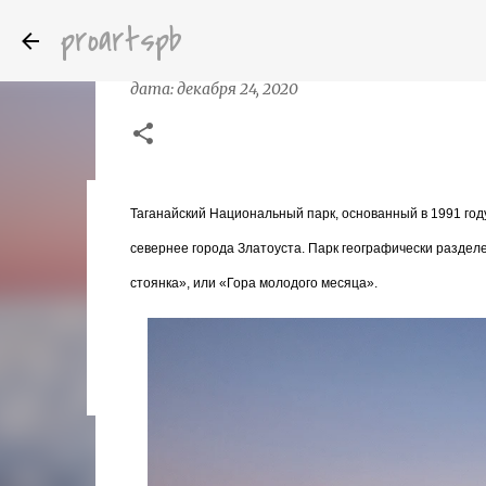
proartspb
Зима в национальном парке Тагана
дата:
декабря 24, 2020
Таганайский Национальный парк, основанный в 1991 год
Бумажные скульптуры канадского ху
дата:
октября 14, 2022
севернее города Златоуста. Парк географически разделе
8
стоянка», или «Гора молодого месяца
».