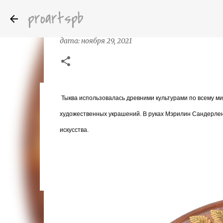
proartspb
Прикладное искусство скульптуры 
дата:
ноября 29, 2021
Тыква использовалась древними культурами по всему мир
Бумажные скульптуры канадского ху
дата:
октября 14, 2022
художественных украшений. В руках Мэрилин Сандерле
8
искусства.