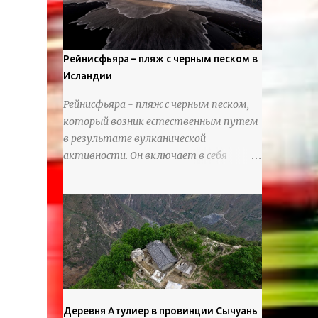
используя ножи и инструменты для
текстурирования, чтобы точно
вылепить каждую деталь. источник
https://calvinnicholls.com/
Рейнисфьяра – пляж с черным песком в
Исландии
Рейнисфьяра - пляж с черным песком,
который возник естественным путем
в результате вулканической
активности. Он включает в себя
массивные базальтовые
нагромождения, базальтовые гроты,
шестиугольные колонны, высокие
утесы, лавовые образования, черную
береговую линию и великолепные
каменные арки.
Деревня Атулиер в провинции Сычуань