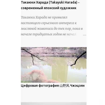
покрова может восприниматься как
Такаюки Харада (Takayuki Harada) -
18 век. Шахматный набор "Рыцари
матовая. Такое свойство чаще всего
современный японский художник
против турок" в шкатулке из
проявляется у свежевыпавшего,
моржовой слоновой кости, высота 26
Такаюки Харада не проявлял
метелевого и фирнизированного снега.
см, Холмогоры, 18 век....
настоящего серьезного интереса к
Тем не менее, иногда значительное
масляной живописи до тех пор, пока в
количество кристаллов может
начале тридцатых годов не начал
располагаться в одной плоскости,
путешествовать по Европе и США.
например, при образовании
Посещая многие крупные
поверхностной изморози. В данном
художественные музеи и галереи, он
случае усиливается зеркальное
был глубоко тронут и вдохновлен
отражение, что приводит к
красотой масляной живописи великих
искристости снега, зависящей от
мастеров. Искусствовед Брайан
положения наблюдателя и высоты
Шервин прокомментировал картины
солнца. Зеркальные свойства наиболее
художника, заявив, что "Такаюки
заметны при угле солнечного света 15°
Харада сочетает в себе классическую
Цифровая фотография 山野风 Чжэцзян
и ниже; при более высокой солнечной
элегантность живописи с реалиями
позиции снег демонстрирует матовое
современной жизни. В некотором
отражение. Эти характеристики
смысле, персонажи его картин
описываются индикатрисой ...