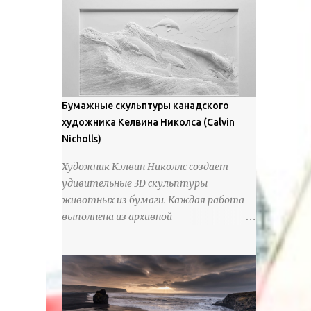
предлагают зрителям незаконченный
рассказ, который усиливается его
уникальной манерой использования
освещения". Для просмотра всех работ,
посетите страницу –
https://www.artfinder.com/artist/takayuki-
Бумажные скульптуры канадского
harada/about/#/
художника Келвина Николса (Calvin
Nicholls)
Художник Кэлвин Николлс создает
удивительные 3D скульптуры
животных из бумаги. Каждая работа
выполнена из архивной
хлопчатобумажной бумаги, которая
предотвращает пожелтение и
выцветание. Николлс использует
крошечные количества клея для
закрепления отдельных деталей,