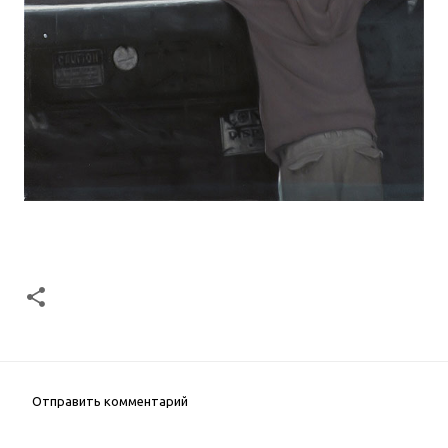
Отправить комментарий
К
о