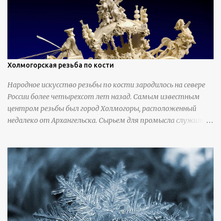
Холмогорская резьба по кости
Народное искусство резьбы по кости зародилось на севере
России более четырехсот лет назад. Самым известным
центром резьбы был город Холмогоры, расположенный
недалеко от Архангельска. Сырьем для промысла служили
кости тюленей, рыб и моржей. Использовали также
обычную трубчатую коровью кость - предплюснус,
облагораживая ее специальной обработкой и тонировкой. В
19 веке резчики также использовали дорогую импортную
слоновую кость для важных заказов. Ажурная ваза
яйцевидной формы с аллегориями времен года - сценами
сбора урожая, сбора фруктов, свадьбы и пожара; кость,
высота 31 см, Н. С. Верещагин, 18 век, из собрания