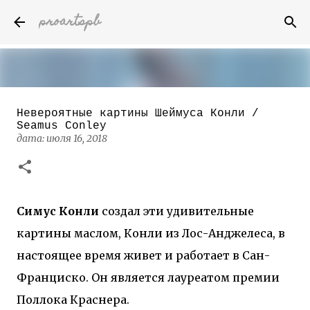
proartspb
К основному контенту
Невероятные картины Шеймуса Конли /
Бумажные скульптуры канадского
Seamus Conley
художника Келвина Николса (Calvin
дата:
июля 16, 2018
Nicholls)
дата:
октября 14, 2022
8
Симус Конли
создал эти удивительные
картины маслом, Конли из Лос-Анджелеса, в
настоящее время живет и работает в Сан-
Франциско. Он является лауреатом премии
Поллока Краснера.