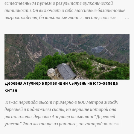
естественным путем в результате вулканической
активности. Он включает в себя массивные базальтовые
нагромождения, базальтовые гроты, шестиугольные
колонны, высокие утесы, лавовые образования, черную
береговую линию и великолепные каменные арки.
Деревня Атулиер в провинции Сычуань на юго-западе
Китая
Из-за перепада высот примерно в 800 метров между
деревней и подножием скалы, на вершине которой она
расположена, деревню Атулиер называют “Деревней
утесов”. Это лестница из ротанга, по которой жители
деревни поднимаются и спускаются на утес.В ноябре 2016