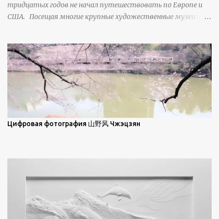
тридцатых годов не начал путешествовать по Европе и
ниже; при более высокой солнечной позиции снег
США. Посещая многие крупные художественные музеи и
демонстрирует матовое отражение. Эти
галереи, он был глубоко тронут и вдохновлен красотой
характеристики описываются индикатрисой ...
масляной живописи великих мастеров. Искусствовед
Брайан Шервин прокомментировал картины художника,
заявив, что "Такаюки Харада сочетает в себе классическую
элегантность живописи с реалиями современной жизни. В
некотором смысле, персонажи его картин предлагают
зрителям незаконченный рассказ, который усиливается его
уникальной манерой использования освещения". Для
просмотра всех работ, посетите страницу –
Цифровая фотография 山野风 Чжэцзян
https://www.artfinder.com/artist/takayuki-harada/about/#/