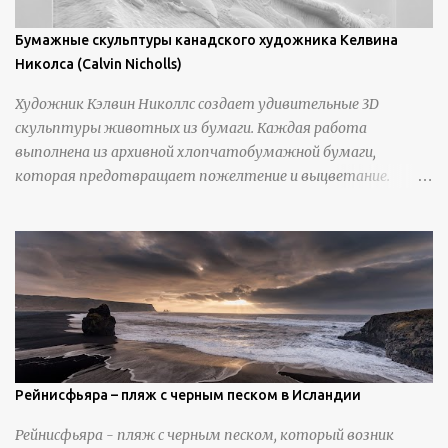
Бумажные скульптуры канадского художника Келвина
Николса (Calvin Nicholls)
Художник Кэлвин Николлс создает удивительные 3D
скульптуры животных из бумаги. Каждая работа
выполнена из архивной хлопчатобумажной бумаги,
которая предотвращает пожелтение и выцветание.
Николлс использует крошечные количества клея для
закрепления отдельных деталей, используя ножи и
инструменты для текстурирования, чтобы точно
вылепить каждую деталь. источник
https://calvinnicholls.com/
Рейнисфьяра – пляж с черным песком в Исландии
Рейнисфьяра - пляж с черным песком, который возник