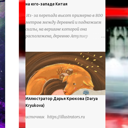
на юго-западе Китая
Из-за перепада высот примерно в 800
метров между деревней и подножием
скалы, на вершине которой она
расположена, деревню Атулиер
называют “Деревней утесов”. Это
лестница из ротанга, по которой
жители деревни поднимаются и
спускаются на утес.В ноябре 2016 года
плетеные лестницы в деревне Клифф
были заменены стальными лестницами
с защитными перилами, и
передвижение детей и жителей деревни
было улучшено. Подъем от подножия
Иллюстратор Дарья Крюкова (Darya
горы до вершины занимает до 4 часов.
Kryukova)
По словам местных жителей, их предки
источник https://illustrators.ru
мигрировали в деревню, поскольку
обнаружили, что в этом месте