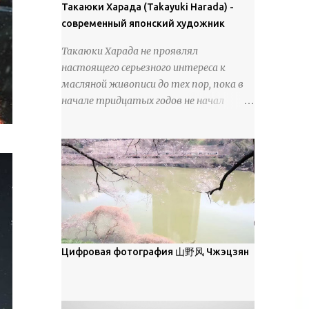
покрова может восприниматься как
Такаюки Харада (Takayuki Harada) -
18 век. Шахматный набор "Рыцари
матовая. Такое свойство чаще всего
современный японский художник
против турок" в шкатулке из
проявляется у свежевыпавшего,
моржовой слоновой кости, высота 26
Такаюки Харада не проявлял
метелевого и фирнизированного снега.
см, Холмогоры, 18 век....
настоящего серьезного интереса к
Тем не менее, иногда значительное
масляной живописи до тех пор, пока в
количество кристаллов может
начале тридцатых годов не начал
располагаться в одной плоскости,
путешествовать по Европе и США.
например, при образовании
Посещая многие крупные
поверхностной изморози. В данном
художественные музеи и галереи, он
случае усиливается зеркальное
был глубоко тронут и вдохновлен
отражение, что приводит к
красотой масляной живописи великих
искристости снега, зависящей от
мастеров. Искусствовед Брайан
положения наблюдателя и высоты
Шервин прокомментировал картины
солнца. Зеркальные свойства наиболее
художника, заявив, что "Такаюки
заметны при угле солнечного света 15°
Харада сочетает в себе классическую
Цифровая фотография 山野风 Чжэцзян
и ниже; при более высокой солнечной
элегантность живописи с реалиями
позиции снег демонстрирует матовое
современной жизни. В некотором
отражение. Эти характеристики
смысле, персонажи его картин
описываются индикатрисой ...