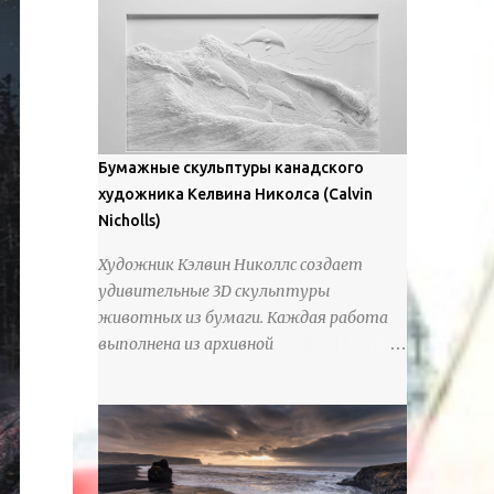
предлагают зрителям незаконченный
рассказ, который усиливается его
уникальной манерой использования
освещения". Для просмотра всех работ,
посетите страницу –
https://www.artfinder.com/artist/takayuki-
Бумажные скульптуры канадского
harada/about/#/
художника Келвина Николса (Calvin
Nicholls)
Художник Кэлвин Николлс создает
удивительные 3D скульптуры
животных из бумаги. Каждая работа
выполнена из архивной
хлопчатобумажной бумаги, которая
предотвращает пожелтение и
выцветание. Николлс использует
крошечные количества клея для
закрепления отдельных деталей,