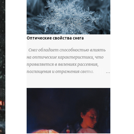
Использовали также обычную
трубчатую коровью кость -
предплюснус, облагораживая ее
специальной обработкой и тонировкой.
В 19 веке резчики также использовали
дорогую импортную слоновую кость
Оптические свойства снега
для важных заказов. Ажурная ваза
Снег обладает способностью влиять
яйцевидной формы с аллегориями
на оптические характеристики, что
времен года - сценами сбора урожая,
проявляется в явлениях рассеяния,
сбора фруктов, свадьбы и пожара;
поглощения и отражения света.
кость, высота 31 см, Н. С. Верещагин, 18
Каждый кристалл снега на его
век, из собрания Государственного
поверхности отражает свет
Эрмитажа. Кружка с портретами
благодаря своим граням, однако
русских князей и царей, кость, рог,
разнообразно ориентированные
серебро, высота 24 см, Дудин О. Х., 18 век,
кристаллы рассеивают лучи в разные
из собрания Государственного
направления, что создает практически
Эрмитажа. Панно с изображением
идеальное диффузное отражение. В
церкви Святых Петра и Павла,
результате поверхность снежного
моржовая слоновая кость, Холмогоры,