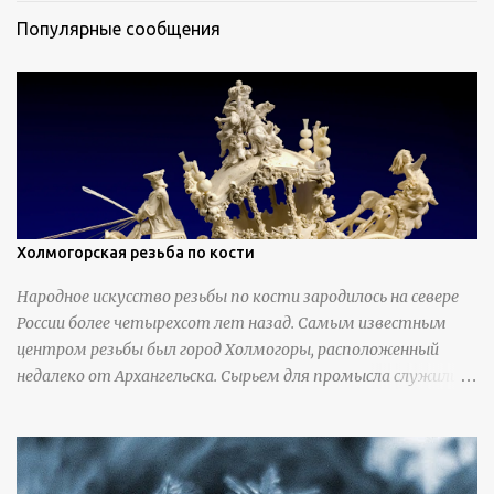
Популярные сообщения
Холмогорская резьба по кости
Народное искусство резьбы по кости зародилось на севере
России более четырехсот лет назад. Самым известным
центром резьбы был город Холмогоры, расположенный
недалеко от Архангельска. Сырьем для промысла служили
кости тюленей, рыб и моржей. Использовали также
обычную трубчатую коровью кость - предплюснус,
облагораживая ее специальной обработкой и тонировкой. В
19 веке резчики также использовали дорогую импортную