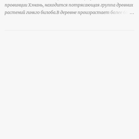
провинции Хэнань, находится потрясающая группа древних
растений гинкго билоба.В деревне произрастает более 6800
деревьев гинкго, в том числе 310 древних деревьев
возрастом более ста лет и 66 деревьев возрастом более
тысячи лет. источник
https://www.sohu.com/a/951672917_121984853