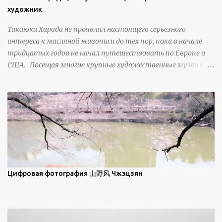
изморози. В данном случае усиливается зеркальное
художник
отражение, что приводит к искристости снега, зависящей
Такаюки Харада не проявлял настоящего серьезного
от положения наблюдателя и высоты солнца. Зеркальные
интереса к масляной живописи до тех пор, пока в начале
свойства наиболее заметны при угле солнечного света 15° и
тридцатых годов не начал путешествовать по Европе и
ниже; при более высокой солнечной позиции снег
США. Посещая многие крупные художественные музеи и
демонстрирует матовое отражение. Эти
галереи, он был глубоко тронут и вдохновлен красотой
характеристики описываются индикатрисой ...
масляной живописи великих мастеров. Искусствовед
Брайан Шервин прокомментировал картины художника,
заявив, что "Такаюки Харада сочетает в себе классическую
элегантность живописи с реалиями современной жизни. В
некотором смысле, персонажи его картин предлагают
зрителям незаконченный рассказ, который усиливается его
уникальной манерой использования освещения". Для
просмотра всех работ, посетите страницу –
Цифровая фотография 山野风 Чжэцзян
https://www.artfinder.com/artist/takayuki-harada/about/#/