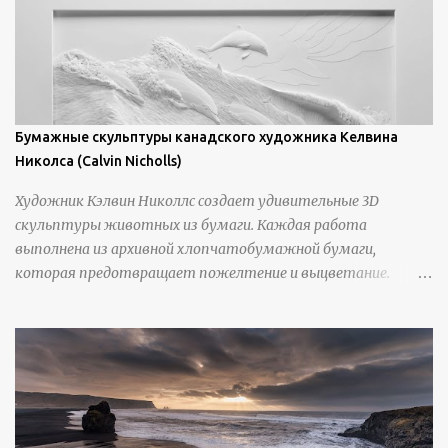
Бумажные скульптуры канадского художника Келвина
Николса (Calvin Nicholls)
Художник Кэлвин Николлс создает удивительные 3D
скульптуры животных из бумаги. Каждая работа
выполнена из архивной хлопчатобумажной бумаги,
которая предотвращает пожелтение и выцветание.
Николлс использует крошечные количества клея для
закрепления отдельных деталей, используя ножи и
инструменты для текстурирования, чтобы точно
вылепить каждую деталь. источник
https://calvinnicholls.com/