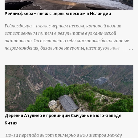
Рейнисфьяра – пляж с черным песком в Исландии
Рейнисфьяра - пляж с черным песком, который возник
естественным путем в результате вулканической
активности. Он включает в себя массивные базальтовые
нагромождения, базальтовые гроты, шестиугольные
колонны, высокие утесы, лавовые образования, черную
береговую линию и великолепные каменные арки.
Деревня Атулиер в провинции Сычуань на юго-западе
Китая
Из-за перепада высот примерно в 800 метров между