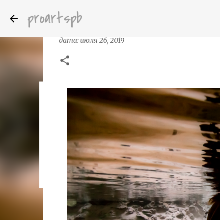
proartspb
Фотограф Кристиан Визл(Christian
дата:
июля 26, 2019
Бумажные скульптуры канадского ху
дата:
октября 14, 2022
8