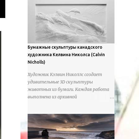
предлагают зрителям незаконченный
рассказ, который усиливается его
уникальной манерой использования
освещения". Для просмотра всех работ,
посетите страницу –
https://www.artfinder.com/artist/takayuki-
Бумажные скульптуры канадского
harada/about/#/
художника Келвина Николса (Calvin
Nicholls)
Художник Кэлвин Николлс создает
удивительные 3D скульптуры
животных из бумаги. Каждая работа
выполнена из архивной
хлопчатобумажной бумаги, которая
предотвращает пожелтение и
выцветание. Николлс использует
крошечные количества клея для
закрепления отдельных деталей,