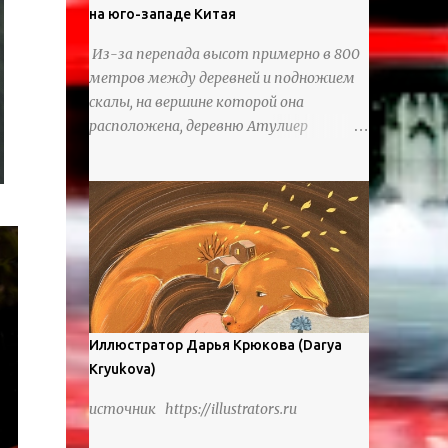
на юго-западе Китая
Из-за перепада высот примерно в 800
метров между деревней и подножием
скалы, на вершине которой она
расположена, деревню Атулиер
называют “Деревней утесов”. Это
лестница из ротанга, по которой
жители деревни поднимаются и
спускаются на утес.В ноябре 2016 года
плетеные лестницы в деревне Клифф
были заменены стальными лестницами
с защитными перилами, и
передвижение детей и жителей деревни
было улучшено. Подъем от подножия
Иллюстратор Дарья Крюкова (Darya
горы до вершины занимает до 4 часов.
Kryukova)
По словам местных жителей, их предки
источник https://illustrators.ru
мигрировали в деревню, поскольку
обнаружили, что в этом месте