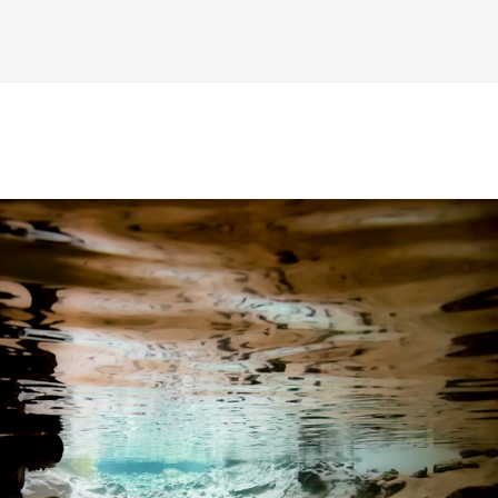
К основному контенту
 Vizl)
дожника Келвина Николса (Calvin Nicholls)