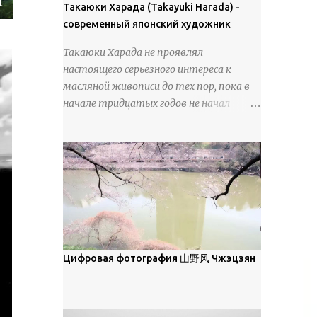
покрова может восприниматься как
Такаюки Харада (Takayuki Harada) -
18 век. Шахматный набор "Рыцари
матовая. Такое свойство чаще всего
современный японский художник
против турок" в шкатулке из
проявляется у свежевыпавшего,
моржовой слоновой кости, высота 26
Такаюки Харада не проявлял
метелевого и фирнизированного снега.
см, Холмогоры, 18 век....
настоящего серьезного интереса к
Тем не менее, иногда значительное
масляной живописи до тех пор, пока в
количество кристаллов может
начале тридцатых годов не начал
располагаться в одной плоскости,
путешествовать по Европе и США.
например, при образовании
Посещая многие крупные
поверхностной изморози. В данном
художественные музеи и галереи, он
случае усиливается зеркальное
был глубоко тронут и вдохновлен
отражение, что приводит к
красотой масляной живописи великих
искристости снега, зависящей от
мастеров. Искусствовед Брайан
положения наблюдателя и высоты
Шервин прокомментировал картины
солнца. Зеркальные свойства наиболее
художника, заявив, что "Такаюки
заметны при угле солнечного света 15°
Харада сочетает в себе классическую
Цифровая фотография 山野风 Чжэцзян
и ниже; при более высокой солнечной
элегантность живописи с реалиями
позиции снег демонстрирует матовое
современной жизни. В некотором
отражение. Эти характеристики
смысле, персонажи его картин
описываются индикатрисой ...