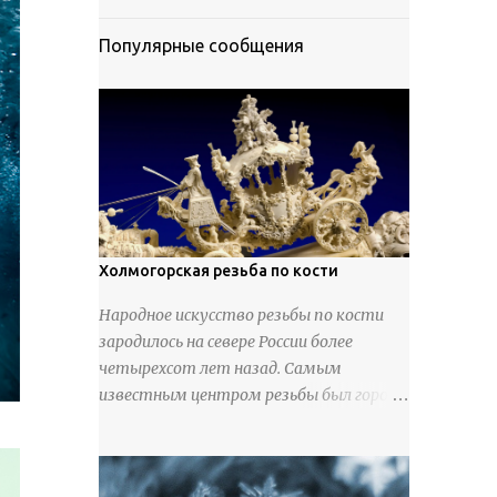
Популярные сообщения
Холмогорская резьба по кости
Народное искусство резьбы по кости
зародилось на севере России более
четырехсот лет назад. Самым
известным центром резьбы был город
Холмогоры, расположенный недалеко
от Архангельска. Сырьем для промысла
служили кости тюленей, рыб и моржей.