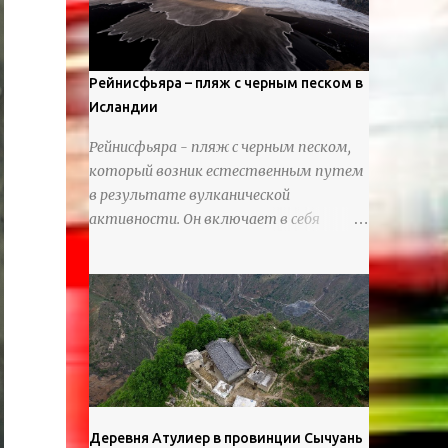
используя ножи и инструменты для
текстурирования, чтобы точно
вылепить каждую деталь. источник
https://calvinnicholls.com/
Рейнисфьяра – пляж с черным песком в
Исландии
Рейнисфьяра - пляж с черным песком,
который возник естественным путем
в результате вулканической
активности. Он включает в себя
массивные базальтовые
нагромождения, базальтовые гроты,
шестиугольные колонны, высокие
утесы, лавовые образования, черную
береговую линию и великолепные
каменные арки.
Деревня Атулиер в провинции Сычуань