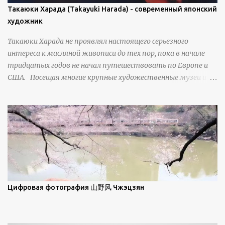
плоскости, например, при образовании поверхностной
Такаюки Харада (Takayuki Harada) - современный японский
изморози. В данном случае усиливается зеркальное
художник
отражение, что приводит к искристости снега, зависящей
Такаюки Харада не проявлял настоящего серьезного
от положения наблюдателя и высоты солнца. Зеркальные
интереса к масляной живописи до тех пор, пока в начале
свойства наиболее заметны при угле солнечного света 15° и
тридцатых годов не начал путешествовать по Европе и
ниже; при более высокой солнечной позиции снег
США. Посещая многие крупные художественные музеи и
демонстрирует матовое отражение. Эти
галереи, он был глубоко тронут и вдохновлен красотой
характеристики описываются индикатрисой ...
масляной живописи великих мастеров. Искусствовед
Брайан Шервин прокомментировал картины художника,
заявив, что "Такаюки Харада сочетает в себе классическую
элегантность живописи с реалиями современной жизни. В
некотором смысле, персонажи его картин предлагают
зрителям незаконченный рассказ, который усиливается его
уникальной манерой использования освещения". Для
просмотра всех работ, посетите страницу –
Цифровая фотография 山野风 Чжэцзян
https://www.artfinder.com/artist/takayuki-harada/about/#/