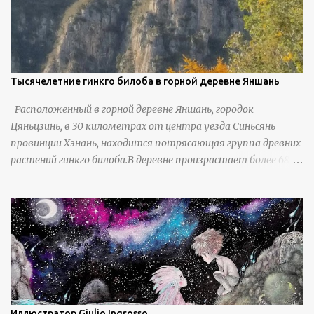
Тысячелетние гинкго билоба в горной деревне Яншань
Расположенный в горной деревне Яншань, городок
Цяньцзинь, в 30 километрах от центра уезда Синьсянь
провинции Хэнань, находится потрясающая группа древних
растений гинкго билоба.В деревне произрастает более 6800
деревьев гинкго, в том числе 310 древних деревьев
возрастом более ста лет и 66 деревьев возрастом более
тысячи лет. источник
https://www.sohu.com/a/951672917_121984853
Иллюстратор Giulio Ingrosso