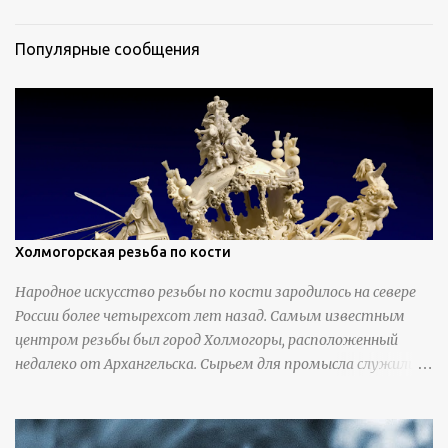
Популярные сообщения
Холмогорская резьба по кости
Народное искусство резьбы по кости зародилось на севере
России более четырехсот лет назад. Самым известным
центром резьбы был город Холмогоры, расположенный
недалеко от Архангельска. Сырьем для промысла служили
кости тюленей, рыб и моржей. Использовали также
обычную трубчатую коровью кость - предплюснус,
облагораживая ее специальной обработкой и тонировкой. В