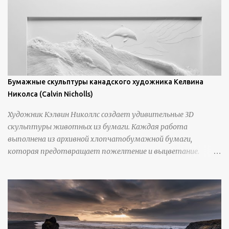
Бумажные скульптуры канадского художника Келвина
Николса (Calvin Nicholls)
Художник Кэлвин Николлс создает удивительные 3D
скульптуры животных из бумаги. Каждая работа
выполнена из архивной хлопчатобумажной бумаги,
которая предотвращает пожелтение и выцветание.
Николлс использует крошечные количества клея для
закрепления отдельных деталей, используя ножи и
инструменты для текстурирования, чтобы точно
вылепить каждую деталь. источник
https://calvinnicholls.com/