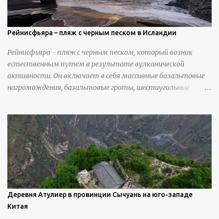
Рейнисфьяра – пляж с черным песком в Исландии
Рейнисфьяра - пляж с черным песком, который возник
естественным путем в результате вулканической
активности. Он включает в себя массивные базальтовые
нагромождения, базальтовые гроты, шестиугольные
колонны, высокие утесы, лавовые образования, черную
береговую линию и великолепные каменные арки.
Деревня Атулиер в провинции Сычуань на юго-западе
Китая