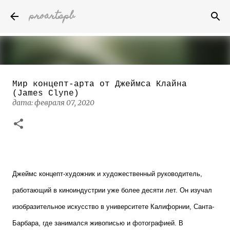
proartspb
К основному контенту
Мир концепт-арта от Джеймса Клайна
Бумажные скульптуры канадского
(James Clyne)
художника Келвина Николса (Calvin
дата:
февраля 07, 2020
Nicholls)
дата:
октября 14, 2022
8
Джеймс концепт-художник и художественный руководитель,
работающий в киноиндустрии уже более десяти лет. Он изучал
изобразительное искусство в университете Калифорнии, Санта-
Барбара, где занимался живописью и фотографией. В