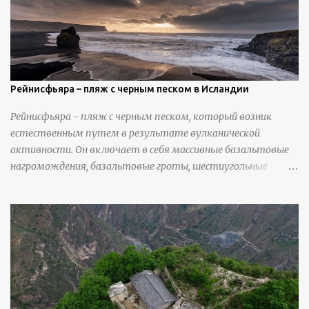
вылепить каждую деталь. источник
https://calvinnicholls.com/
Рейнисфьяра – пляж с черным песком в Исландии
Рейнисфьяра - пляж с черным песком, который возник
естественным путем в результате вулканической
активности. Он включает в себя массивные базальтовые
нагромождения, базальтовые гроты, шестиугольные
колонны, высокие утесы, лавовые образования, черную
береговую линию и великолепные каменные арки.