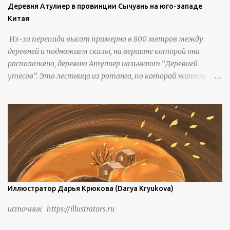
Деревня Атулиер в провинции Сычуань на юго-западе
Китая
Из-за перепада высот примерно в 800 метров между
деревней и подножием скалы, на вершине которой она
расположена, деревню Атулиер называют “Деревней
утесов”. Это лестница из ротанга, по которой жители
деревни поднимаются и спускаются на утес.В ноябре 2016
года плетеные лестницы в деревне Клифф были заменены
стальными лестницами с защитными перилами, и
передвижение детей и жителей деревни было улучшено.
Подъем от подножия горы до вершины занимает до 4
часов. По словам местных жителей, их предки мигрировали
в деревню, поскольку обнаружили, что в этом месте
приятный климат и природная среда, подходящие для
проживания, ведения сельского хозяйства и разведения
Иллюстратор Дарья Крюкова (Darya Kryukova)
скота, и что горные тропы, хотя и крутые, могут помочь
источник https://illustrators.ru
защитить их от бандитизма и войн. С тех пор особая
группа людей живет замкнутой и самодостаточной