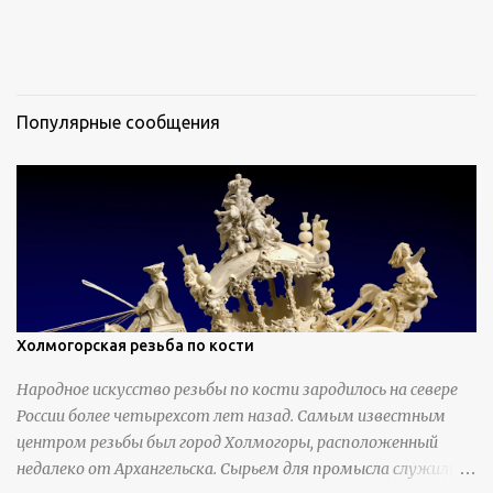
Популярные сообщения
Холмогорская резьба по кости
Народное искусство резьбы по кости зародилось на севере
России более четырехсот лет назад. Самым известным
центром резьбы был город Холмогоры, расположенный
недалеко от Архангельска. Сырьем для промысла служили