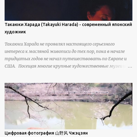
проявляется у свежевыпавшего, метелевого и
фирнизированного снега. Тем не менее, иногда значительное
количество кристаллов может располагаться в одной
плоскости, например, при образовании поверхностной
Такаюки Харада (Takayuki Harada) - современный японский
изморози. В данном случае усиливается зеркальное
художник
отражение, что приводит к искристости снега, зависящей
Такаюки Харада не проявлял настоящего серьезного
от положения наблюдателя и высоты солнца. Зеркальные
интереса к масляной живописи до тех пор, пока в начале
свойства наиболее заметны при угле солнечного света 15° и
тридцатых годов не начал путешествовать по Европе и
ниже; при более высокой солнечной позиции снег
США. Посещая многие крупные художественные музеи и
демонстрирует матовое отражение. Эти
галереи, он был глубоко тронут и вдохновлен красотой
характеристики описываются индикатрисой ...
масляной живописи великих мастеров. Искусствовед
Брайан Шервин прокомментировал картины художника,
заявив, что "Такаюки Харада сочетает в себе классическую
элегантность живописи с реалиями современной жизни. В
некотором смысле, персонажи его картин предлагают
зрителям незаконченный рассказ, который усиливается его
уникальной манерой использования освещения". Для
просмотра всех работ, посетите страницу –
Цифровая фотография 山野风 Чжэцзян