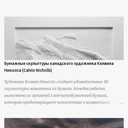
https://www.artfinder.com/artist/takayuki-harada/about/#/
Бумажные скульптуры канадского художника Келвина
Николса (Calvin Nicholls)
Художник Кэлвин Николлс создает удивительные 3D
скульптуры животных из бумаги. Каждая работа
выполнена из архивной хлопчатобумажной бумаги,
которая предотвращает пожелтение и выцветание.
Николлс использует крошечные количества клея для
закрепления отдельных деталей, используя ножи и
инструменты для текстурирования, чтобы точно