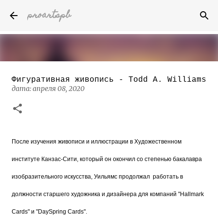
proartspb
К основному контенту
Фигуративная живопись - Todd A. Williams
Бумажные скульптуры канадского
дата:
апреля 08, 2020
художника Келвина Николса (Calvin
Nicholls)
дата:
октября 14, 2022
8
После изучения живописи и иллюстрации в Художественном
институте Канзас-Сити, который он окончил со степенью бакалавра
изобразительного искусства, Уильямс продолжал работать в
должности старшего художника и дизайнера для компаний "Hallmark
Cards" и "DaySpring Cards".