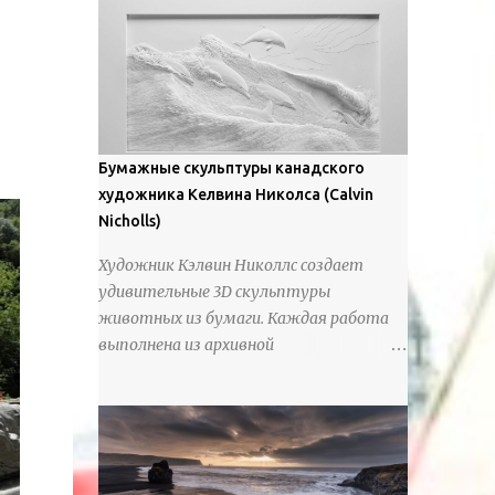
предлагают зрителям незаконченный
рассказ, который усиливается его
уникальной манерой использования
освещения". Для просмотра всех работ,
посетите страницу –
https://www.artfinder.com/artist/takayuki-
Бумажные скульптуры канадского
harada/about/#/
художника Келвина Николса (Calvin
Nicholls)
Художник Кэлвин Николлс создает
удивительные 3D скульптуры
животных из бумаги. Каждая работа
выполнена из архивной
хлопчатобумажной бумаги, которая
предотвращает пожелтение и
выцветание. Николлс использует
крошечные количества клея для
закрепления отдельных деталей,