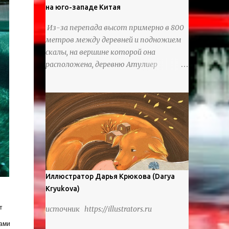
на юго-западе Китая
Из-за перепада высот примерно в 800
метров между деревней и подножием
скалы, на вершине которой она
расположена, деревню Атулиер
называют “Деревней утесов”. Это
лестница из ротанга, по которой
жители деревни поднимаются и
спускаются на утес.В ноябре 2016 года
плетеные лестницы в деревне Клифф
были заменены стальными лестницами
с защитными перилами, и
передвижение детей и жителей деревни
было улучшено. Подъем от подножия
Иллюстратор Дарья Крюкова (Darya
горы до вершины занимает до 4 часов.
Kryukova)
По словам местных жителей, их предки
т
источник https://illustrators.ru
мигрировали в деревню, поскольку
обнаружили, что в этом месте
тами