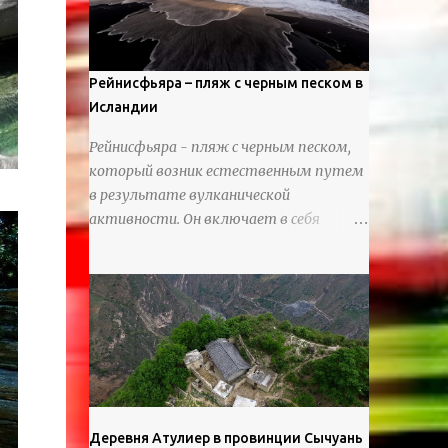
используя ножи и инструменты для
текстурирования, чтобы точно
вылепить каждую деталь. источник
https://calvinnicholls.com/
Рейнисфьяра – пляж с черным песком в
Исландии
Рейнисфьяра - пляж с черным песком,
который возник естественным путем
в результате вулканической
активности. Он включает в себя
массивные базальтовые
нагромождения, базальтовые гроты,
шестиугольные колонны, высокие
утесы, лавовые образования, черную
береговую линию и великолепные
каменные арки.
Деревня Атулиер в провинции Сычуань