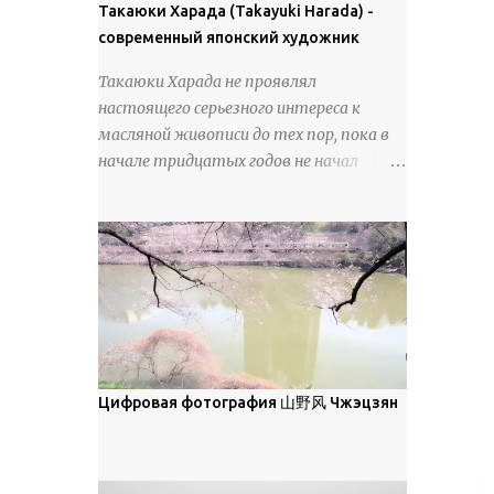
покрова может восприниматься как
Такаюки Харада (Takayuki Harada) -
18 век. Шахматный набор "Рыцари
матовая. Такое свойство чаще всего
современный японский художник
против турок" в шкатулке из
проявляется у свежевыпавшего,
моржовой слоновой кости, высота 26
Такаюки Харада не проявлял
метелевого и фирнизированного снега.
см, Холмогоры, 18 век....
настоящего серьезного интереса к
Тем не менее, иногда значительное
масляной живописи до тех пор, пока в
количество кристаллов может
начале тридцатых годов не начал
располагаться в одной плоскости,
путешествовать по Европе и США.
например, при образовании
Посещая многие крупные
поверхностной изморози. В данном
художественные музеи и галереи, он
случае усиливается зеркальное
был глубоко тронут и вдохновлен
отражение, что приводит к
красотой масляной живописи великих
искристости снега, зависящей от
мастеров. Искусствовед Брайан
положения наблюдателя и высоты
Шервин прокомментировал картины
солнца. Зеркальные свойства наиболее
художника, заявив, что "Такаюки
заметны при угле солнечного света 15°
Харада сочетает в себе классическую
Цифровая фотография 山野风 Чжэцзян
и ниже; при более высокой солнечной
элегантность живописи с реалиями
позиции снег демонстрирует матовое
современной жизни. В некотором
отражение. Эти характеристики
смысле, персонажи его картин
описываются индикатрисой ...