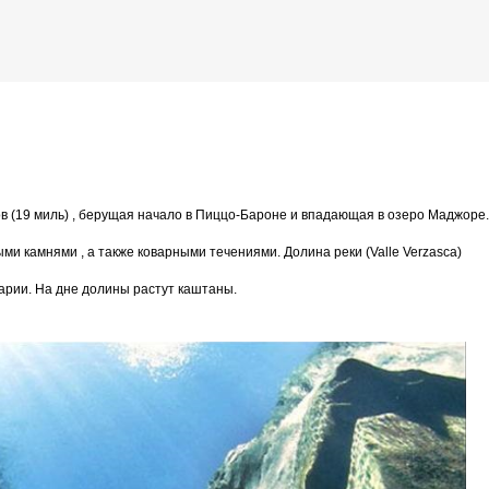
К основному контенту
ая река в швейцарском кантоне Тичино
в (19 миль) , берущая начало в Пиццо-Бароне и впадающая в озеро Маджоре
дожника Келвина Николса (Calvin Nicholls)
ми камнями , а также коварными течениями. Долина реки (Valle Verzasca)
арии. На дне долины растут каштаны.