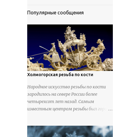
Популярные сообщения
Холмогорская резьба по кости
Народное искусство резьбы по кости
зародилось на севере России более
четырехсот лет назад. Самым
известным центром резьбы был город
Холмогоры, расположенный недалеко
от Архангельска. Сырьем для промысла
служили кости тюленей, рыб и моржей.