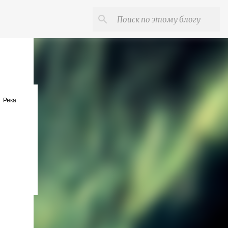
.
Река