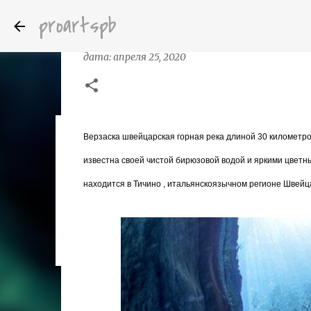
proartspb
Верзаска (итал. Verzasca) — горн
дата:
апреля 25, 2020
Верзаска швейцарская горная река длиной 30 километро
Бумажные скульптуры канадского ху
дата:
октября 14, 2022
известна своей чистой бирюзовой водой и яркими цветны
8
находится в Тичино , итальянскоязычном регионе Швейц