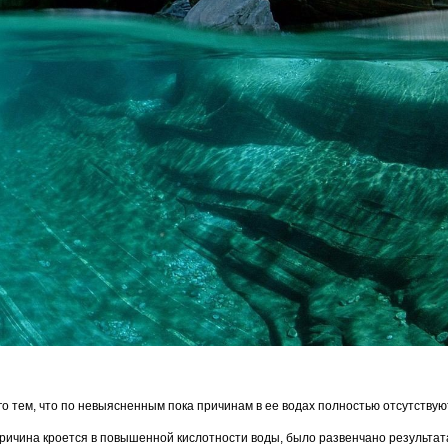
го тем, что по невыясненным пока причинам в ее водах полностью отсутствую
причина кроется в повышенной кислотности воды, было развенчано результа