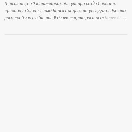
Цяньцзинь, в 30 километрах от центра уезда Синьсянь
провинции Хэнань, находится потрясающая группа древних
растений гинкго билоба.В деревне произрастает более 6800
деревьев гинкго, в том числе 310 древних деревьев
возрастом более ста лет и 66 деревьев возрастом более
тысячи лет. источник
https://www.sohu.com/a/951672917_121984853