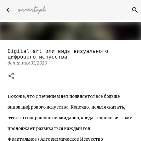
proartspb
К основному контенту
Digital art или виды визуального
Бумажные скульптуры канадского
цифрового искусства
художника Келвина Николса (Calvin
дата:
мая 31, 2020
Nicholls)
дата:
октября 14, 2022
8
Похоже, что с течением лет появляется все больше
видов цифрового искусства. Конечно, нельзя сказать,
что это совершенно неожиданно, когда технология тоже
продолжает развиваться каждый год.
Фрактальное / Алгоритмическое Искусство