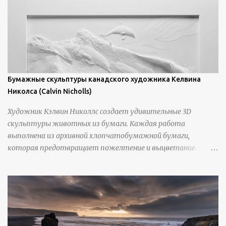
Бумажные скульптуры канадского художника Келвина
Николса (Calvin Nicholls)
Художник Кэлвин Николлс создает удивительные 3D
скульптуры животных из бумаги. Каждая работа
выполнена из архивной хлопчатобумажной бумаги,
которая предотвращает пожелтение и выцветание.
Николлс использует крошечные количества клея для
закрепления отдельных деталей, используя ножи и
инструменты для текстурирования, чтобы точно
вылепить каждую деталь. источник
https://calvinnicholls.com/