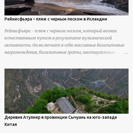
Рейнисфьяра – пляж с черным песком в Исландии
Рейнисфьяра - пляж с черным песком, который возник
естественным путем в результате вулканической
активности. Он включает в себя массивные базальтовые
нагромождения, базальтовые гроты, шестиугольные
колонны, высокие утесы, лавовые образования, черную
береговую линию и великолепные каменные арки.
Деревня Атулиер в провинции Сычуань на юго-западе
Китая