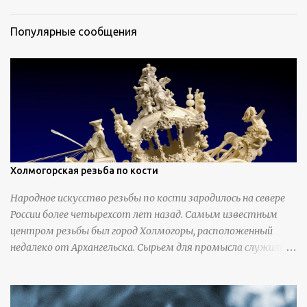
Популярные сообщения
Холмогорская резьба по кости
Народное искусство резьбы по кости зародилось на севере
России более четырехсот лет назад. Самым известным
центром резьбы был город Холмогоры, расположенный
недалеко от Архангельска. Сырьем для промысла служили
кости тюленей, рыб и моржей. Использовали также
обычную трубчатую коровью кость - предплюснус,
облагораживая ее специальной обработкой и тонировкой. В