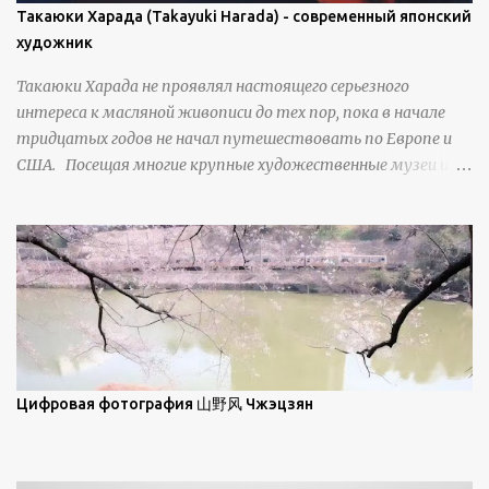
плоскости, например, при образовании поверхностной
Такаюки Харада (Takayuki Harada) - современный японский
изморози. В данном случае усиливается зеркальное
художник
отражение, что приводит к искристости снега, зависящей
Такаюки Харада не проявлял настоящего серьезного
от положения наблюдателя и высоты солнца. Зеркальные
интереса к масляной живописи до тех пор, пока в начале
свойства наиболее заметны при угле солнечного света 15° и
тридцатых годов не начал путешествовать по Европе и
ниже; при более высокой солнечной позиции снег
США. Посещая многие крупные художественные музеи и
демонстрирует матовое отражение. Эти
галереи, он был глубоко тронут и вдохновлен красотой
характеристики описываются индикатрисой ...
масляной живописи великих мастеров. Искусствовед
Брайан Шервин прокомментировал картины художника,
заявив, что "Такаюки Харада сочетает в себе классическую
элегантность живописи с реалиями современной жизни. В
некотором смысле, персонажи его картин предлагают
зрителям незаконченный рассказ, который усиливается его
уникальной манерой использования освещения". Для
просмотра всех работ, посетите страницу –
Цифровая фотография 山野风 Чжэцзян
https://www.artfinder.com/artist/takayuki-harada/about/#/