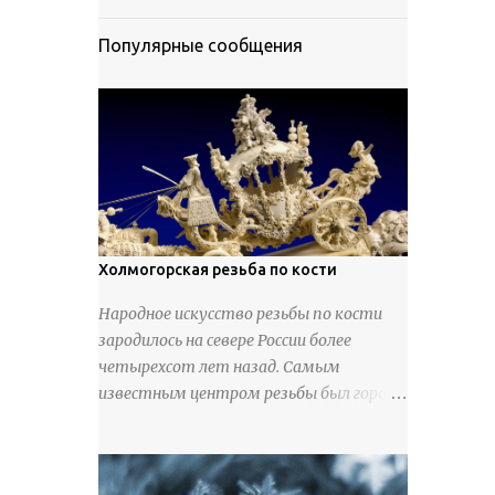
Популярные сообщения
Холмогорская резьба по кости
Народное искусство резьбы по кости
зародилось на севере России более
четырехсот лет назад. Самым
известным центром резьбы был город
Холмогоры, расположенный недалеко
от Архангельска. Сырьем для промысла
служили кости тюленей, рыб и моржей.