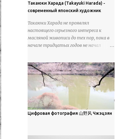
покрова может восприниматься как
Такаюки Харада (Takayuki Harada) -
18 век. Шахматный набор "Рыцари
матовая. Такое свойство чаще всего
современный японский художник
против турок" в шкатулке из
проявляется у свежевыпавшего,
моржовой слоновой кости, высота 26
Такаюки Харада не проявлял
метелевого и фирнизированного снега.
см, Холмогоры, 18 век....
настоящего серьезного интереса к
Тем не менее, иногда значительное
масляной живописи до тех пор, пока в
количество кристаллов может
начале тридцатых годов не начал
располагаться в одной плоскости,
путешествовать по Европе и США.
например, при образовании
Посещая многие крупные
поверхностной изморози. В данном
художественные музеи и галереи, он
случае усиливается зеркальное
был глубоко тронут и вдохновлен
отражение, что приводит к
красотой масляной живописи великих
искристости снега, зависящей от
мастеров. Искусствовед Брайан
положения наблюдателя и высоты
Шервин прокомментировал картины
солнца. Зеркальные свойства наиболее
художника, заявив, что "Такаюки
заметны при угле солнечного света 15°
Харада сочетает в себе классическую
Цифровая фотография 山野风 Чжэцзян
и ниже; при более высокой солнечной
элегантность живописи с реалиями
позиции снег демонстрирует матовое
современной жизни. В некотором
отражение. Эти характеристики
смысле, персонажи его картин
описываются индикатрисой ...