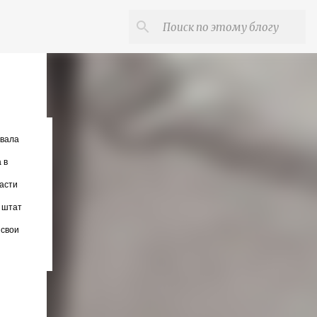
овала
 в
асти
 штат
 свои