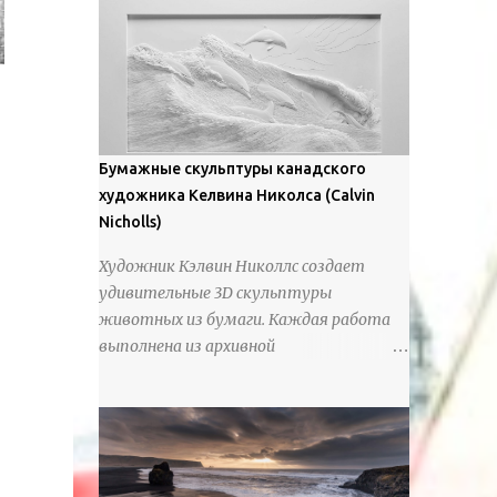
предлагают зрителям незаконченный
рассказ, который усиливается его
уникальной манерой использования
освещения". Для просмотра всех работ,
посетите страницу –
https://www.artfinder.com/artist/takayuki-
Бумажные скульптуры канадского
harada/about/#/
художника Келвина Николса (Calvin
Nicholls)
Художник Кэлвин Николлс создает
удивительные 3D скульптуры
животных из бумаги. Каждая работа
выполнена из архивной
хлопчатобумажной бумаги, которая
предотвращает пожелтение и
выцветание. Николлс использует
крошечные количества клея для
закрепления отдельных деталей,