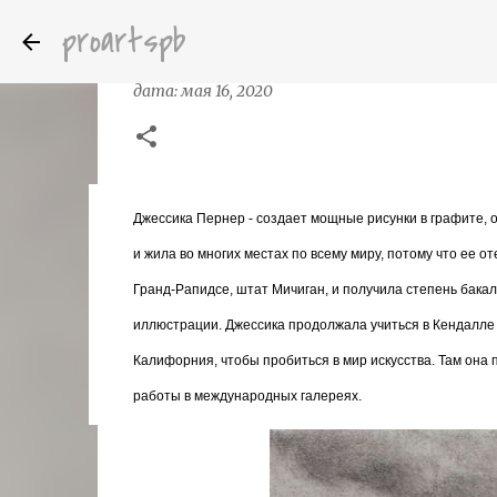
proartspb
Джессика Пернер (Jessica Perner)
дата:
мая 16, 2020
Джессика Пернер - создает мощные рисунки в графите,
Бумажные скульптуры канадского ху
дата:
октября 14, 2022
и жила во многих местах по всему миру, потому что ее 
8
Гранд-Рапидсе, штат Мичиган, и получила степень бакал
иллюстрации. Джессика продолжала учиться в Кендалле 
Калифорния, чтобы пробиться в мир искусства. Там она п
работы в международных галереях.