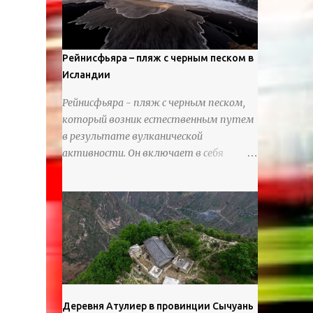
используя ножи и инструменты для
текстурирования, чтобы точно
вылепить каждую деталь. источник
https://calvinnicholls.com/
Рейнисфьяра – пляж с черным песком в
Исландии
Рейнисфьяра - пляж с черным песком,
который возник естественным путем
в результате вулканической
активности. Он включает в себя
массивные базальтовые
нагромождения, базальтовые гроты,
шестиугольные колонны, высокие
утесы, лавовые образования, черную
береговую линию и великолепные
каменные арки.
Деревня Атулиер в провинции Сычуань