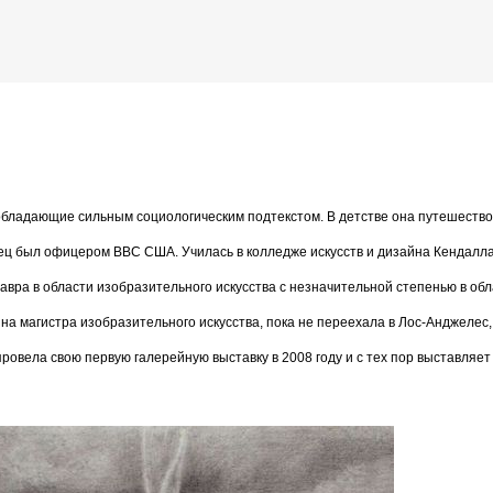
К основному контенту
 американская художница
 обладающие сильным социологическим подтекстом. В детстве она путешеств
дожника Келвина Николса (Calvin Nicholls)
отец был офицером ВВС США. Училась в колледже искусств и дизайна Кендалла
авра в области изобразительного искусства с незначительной степенью в обл
на магистра изобразительного искусства, пока не переехала в Лос-Анджелес,
ровела свою первую галерейную выставку в 2008 году и с тех пор выставляет