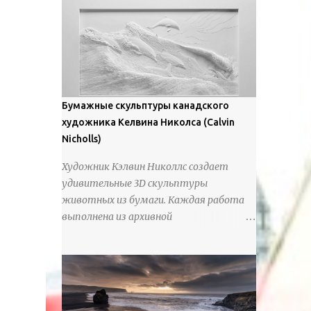
предлагают зрителям незаконченный
рассказ, который усиливается его
уникальной манерой использования
освещения". Для просмотра всех работ,
посетите страницу –
https://www.artfinder.com/artist/takayuki-
Бумажные скульптуры канадского
harada/about/#/
художника Келвина Николса (Calvin
Nicholls)
Художник Кэлвин Николлс создает
удивительные 3D скульптуры
животных из бумаги. Каждая работа
выполнена из архивной
хлопчатобумажной бумаги, которая
предотвращает пожелтение и
выцветание. Николлс использует
крошечные количества клея для
закрепления отдельных деталей,