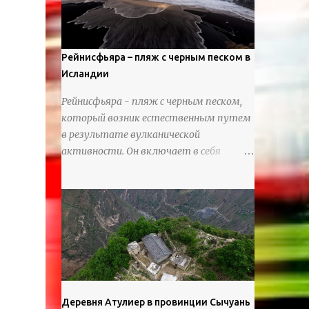
используя ножи и инструменты для
текстурирования, чтобы точно
вылепить каждую деталь. источник
https://calvinnicholls.com/
Рейнисфьяра – пляж с черным песком в
Исландии
Рейнисфьяра - пляж с черным песком,
который возник естественным путем
в результате вулканической
активности. Он включает в себя
массивные базальтовые
нагромождения, базальтовые гроты,
шестиугольные колонны, высокие
утесы, лавовые образования, черную
береговую линию и великолепные
каменные арки.
Деревня Атулиер в провинции Сычуань