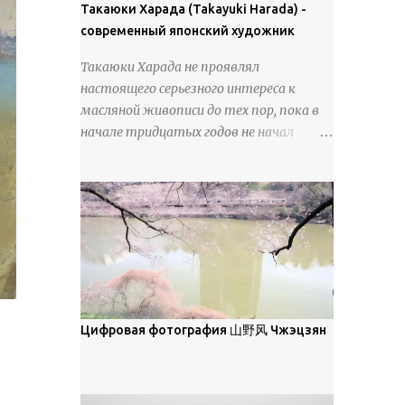
покрова может восприниматься как
Такаюки Харада (Takayuki Harada) -
18 век. Шахматный набор "Рыцари
матовая. Такое свойство чаще всего
современный японский художник
против турок" в шкатулке из
проявляется у свежевыпавшего,
моржовой слоновой кости, высота 26
Такаюки Харада не проявлял
метелевого и фирнизированного снега.
см, Холмогоры, 18 век....
настоящего серьезного интереса к
Тем не менее, иногда значительное
масляной живописи до тех пор, пока в
количество кристаллов может
начале тридцатых годов не начал
располагаться в одной плоскости,
путешествовать по Европе и США.
например, при образовании
Посещая многие крупные
поверхностной изморози. В данном
художественные музеи и галереи, он
случае усиливается зеркальное
был глубоко тронут и вдохновлен
отражение, что приводит к
красотой масляной живописи великих
искристости снега, зависящей от
мастеров. Искусствовед Брайан
положения наблюдателя и высоты
Шервин прокомментировал картины
солнца. Зеркальные свойства наиболее
художника, заявив, что "Такаюки
заметны при угле солнечного света 15°
Харада сочетает в себе классическую
Цифровая фотография 山野风 Чжэцзян
и ниже; при более высокой солнечной
элегантность живописи с реалиями
позиции снег демонстрирует матовое
современной жизни. В некотором
отражение. Эти характеристики
смысле, персонажи его картин
описываются индикатрисой ...