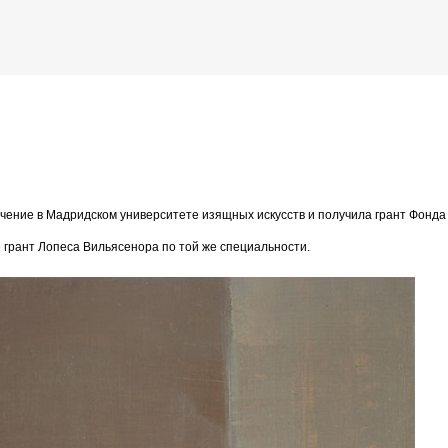
К основному контенту
е картины Алехандры Кабальеро (Alejandra
дожника Келвина Николса (Calvin Nicholls)
ение в Мадридском университете изящных искусств и получила грант Фонда
е грант Лопеса Вильясенора по той же специальности.