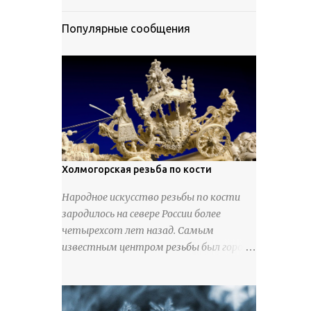
Популярные сообщения
Холмогорская резьба по кости
Народное искусство резьбы по кости
зародилось на севере России более
четырехсот лет назад. Самым
известным центром резьбы был город
Холмогоры, расположенный недалеко
от Архангельска. Сырьем для промысла
служили кости тюленей, рыб и моржей.