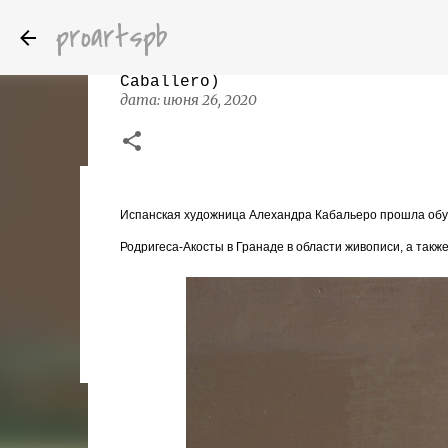
proartspb
Современные образно - поэтически
Caballero)
дата:
июня 26, 2020
Бумажные скульптуры канадского ху
Испанская художница Алехандра Кабальеро прошла обуч
дата:
октября 14, 2022
Родригеса-Акосты в Гранаде в области живописи, а такж
8