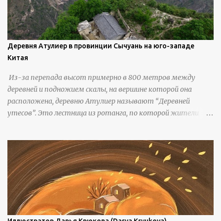
Деревня Атулиер в провинции Сычуань на юго-западе
Китая
Из-за перепада высот примерно в 800 метров между
деревней и подножием скалы, на вершине которой она
расположена, деревню Атулиер называют “Деревней
утесов”. Это лестница из ротанга, по которой жители
деревни поднимаются и спускаются на утес.В ноябре 2016
года плетеные лестницы в деревне Клифф были заменены
стальными лестницами с защитными перилами, и
передвижение детей и жителей деревни было улучшено.
Подъем от подножия горы до вершины занимает до 4
часов. По словам местных жителей, их предки мигрировали
в деревню, поскольку обнаружили, что в этом месте
приятный климат и природная среда, подходящие для
проживания, ведения сельского хозяйства и разведения
Иллюстратор Дарья Крюкова (Darya Kryukova)