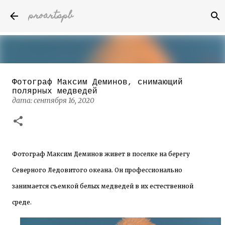
proartspb
К основному контенту
Фотограф Максим Деминов, снимающий
Бумажные скульптуры канадского
полярных медведей
художника Келвина Николса (Calvin
дата:
сентября 16, 2020
Nicholls)
дата:
октября 14, 2022
8
Фотограф
Максим Деминов живет в поселке на берегу
Северного Ледовитого океана. Он профессионально
занимается съемкой белых медведей в их естественной
среде.