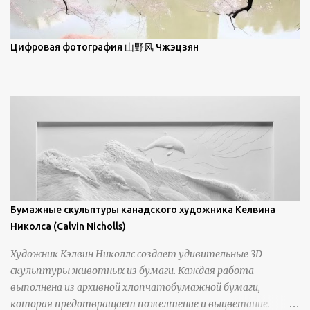
зрителям незаконченный рассказ, который усиливается его
уникальной манерой использования освещения". Для
просмотра всех работ, посетите страницу –
Цифровая фотография 山野风 Чжэцзян
https://www.artfinder.com/artist/takayuki-harada/about/#/
Бумажные скульптуры канадского художника Келвина
Николса (Calvin Nicholls)
Художник Кэлвин Николлс создает удивительные 3D
скульптуры животных из бумаги. Каждая работа
выполнена из архивной хлопчатобумажной бумаги,
которая предотвращает пожелтение и выцветание.