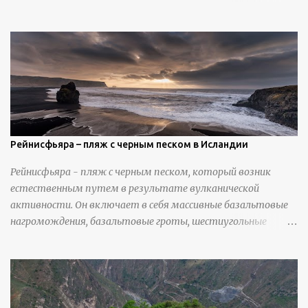
Николлс использует крошечные количества клея для
закрепления отдельных деталей, используя ножи и
инструменты для текстурирования, чтобы точно
вылепить каждую деталь. источник
https://calvinnicholls.com/
Рейнисфьяра – пляж с черным песком в Исландии
Рейнисфьяра - пляж с черным песком, который возник
естественным путем в результате вулканической
активности. Он включает в себя массивные базальтовые
нагромождения, базальтовые гроты, шестиугольные
колонны, высокие утесы, лавовые образования, черную
береговую линию и великолепные каменные арки.