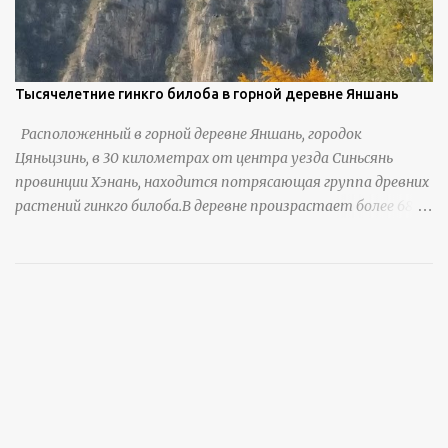
Тысячелетние гинкго билоба в горной деревне Яншань
Расположенный в горной деревне Яншань, городок
Цяньцзинь, в 30 километрах от центра уезда Синьсянь
провинции Хэнань, находится потрясающая группа древних
растений гинкго билоба.В деревне произрастает более 6800
деревьев гинкго, в том числе 310 древних деревьев
возрастом более ста лет и 66 деревьев возрастом более
тысячи лет. источник
https://www.sohu.com/a/951672917_121984853