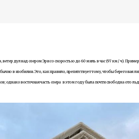
К основному контенту
на озере Эри в ледяные замки
 ветер дул над озером Эри со скоростью до 60 миль в час (97 км / ч). Приме
дожника Келвина Николса (Calvin Nicholls)
бычно в изобилии. Это, как правило, препятствует тому, чтобы береговая л
; однако восточная часть озера в этом году была почти свободна ото льд