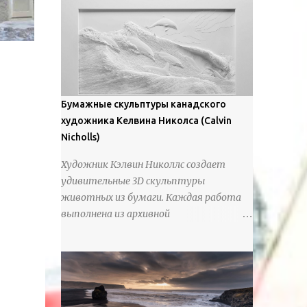
предлагают зрителям незаконченный
рассказ, который усиливается его
уникальной манерой использования
освещения". Для просмотра всех работ,
посетите страницу –
https://www.artfinder.com/artist/takayuki-
Бумажные скульптуры канадского
harada/about/#/
художника Келвина Николса (Calvin
Nicholls)
Художник Кэлвин Николлс создает
удивительные 3D скульптуры
животных из бумаги. Каждая работа
выполнена из архивной
хлопчатобумажной бумаги, которая
предотвращает пожелтение и
выцветание. Николлс использует
крошечные количества клея для
закрепления отдельных деталей,