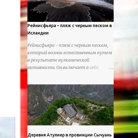
используя ножи и инструменты для
текстурирования, чтобы точно
вылепить каждую деталь. источник
https://calvinnicholls.com/
Рейнисфьяра – пляж с черным песком в
Исландии
Рейнисфьяра - пляж с черным песком,
который возник естественным путем
в результате вулканической
активности. Он включает в себя
массивные базальтовые
нагромождения, базальтовые гроты,
шестиугольные колонны, высокие
утесы, лавовые образования, черную
береговую линию и великолепные
каменные арки.
Деревня Атулиер в провинции Сычуань