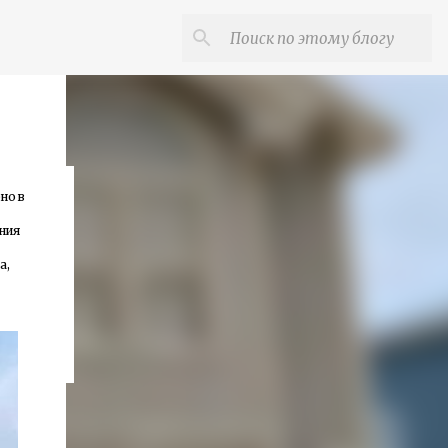
рно в
иния
а,