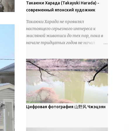
покрова может восприниматься как
Такаюки Харада (Takayuki Harada) -
18 век. Шахматный набор "Рыцари
матовая. Такое свойство чаще всего
современный японский художник
против турок" в шкатулке из
проявляется у свежевыпавшего,
моржовой слоновой кости, высота 26
Такаюки Харада не проявлял
метелевого и фирнизированного снега.
см, Холмогоры, 18 век....
настоящего серьезного интереса к
Тем не менее, иногда значительное
масляной живописи до тех пор, пока в
количество кристаллов может
начале тридцатых годов не начал
располагаться в одной плоскости,
путешествовать по Европе и США.
например, при образовании
Посещая многие крупные
поверхностной изморози. В данном
художественные музеи и галереи, он
случае усиливается зеркальное
был глубоко тронут и вдохновлен
отражение, что приводит к
красотой масляной живописи великих
искристости снега, зависящей от
мастеров. Искусствовед Брайан
положения наблюдателя и высоты
Шервин прокомментировал картины
солнца. Зеркальные свойства наиболее
художника, заявив, что "Такаюки
заметны при угле солнечного света 15°
Харада сочетает в себе классическую
Цифровая фотография 山野风 Чжэцзян
и ниже; при более высокой солнечной
элегантность живописи с реалиями
позиции снег демонстрирует матовое
современной жизни. В некотором
отражение. Эти характеристики
смысле, персонажи его картин
описываются индикатрисой ...