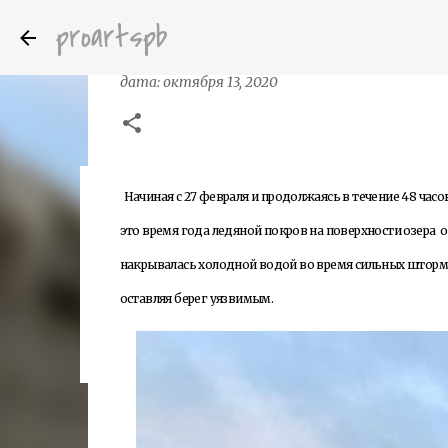
proartspb
Штормовые ветры превратили дома 
дата:
октября 13, 2020
Начиная с 27 февраля и продолжаясь в течение 48 часов,
Бумажные скульптуры канадского ху
дата:
октября 14, 2022
это время года ледяной покров на поверхности озера о
8
накрывалась холодной водой во время сильных штормов
оставляя берег уязвимым.