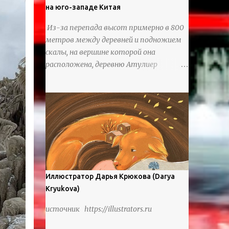
на юго-западе Китая
Из-за перепада высот примерно в 800
метров между деревней и подножием
скалы, на вершине которой она
расположена, деревню Атулиер
называют “Деревней утесов”. Это
лестница из ротанга, по которой
жители деревни поднимаются и
спускаются на утес.В ноябре 2016 года
плетеные лестницы в деревне Клифф
были заменены стальными лестницами
с защитными перилами, и
передвижение детей и жителей деревни
было улучшено. Подъем от подножия
Иллюстратор Дарья Крюкова (Darya
горы до вершины занимает до 4 часов.
Kryukova)
По словам местных жителей, их предки
источник https://illustrators.ru
мигрировали в деревню, поскольку
обнаружили, что в этом месте