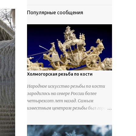
Популярные сообщения
Холмогорская резьба по кости
Народное искусство резьбы по кости
зародилось на севере России более
четырехсот лет назад. Самым
известным центром резьбы был город
Холмогоры, расположенный недалеко
от Архангельска. Сырьем для промысла
служили кости тюленей, рыб и моржей.