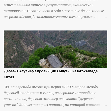
естественным путем в результате вулканической
активности. Он включает в себя массивные базальтовые
нагромождения, базальтовые гроты, шестиугольные
колонны, высокие утесы, лавовые образования, черную
береговую линию и великолепные каменные арки.
Деревня Атулиер в провинции Сычуань на юго-западе
Китая
Из-за перепада высот примерно в 800 метров между
деревней и подножием скалы, на вершине которой она
расположена, деревню Атулиер называют “Деревней
утесов”. Это лестница из ротанга, по которой жители
деревни поднимаются и спускаются на утес.В ноябре 2016