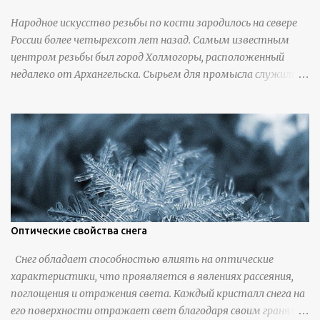
Народное искусство резьбы по кости зародилось на севере
России более четырехсот лет назад. Самым известным
центром резьбы был город Холмогоры, расположенный
недалеко от Архангельска. Сырьем для промысла служили
кости тюленей, рыб и моржей. Использовали также
обычную трубчатую коровью кость - предплюснус,
облагораживая ее специальной обработкой и тонировкой. В
19 веке резчики также использовали дорогую импортную
слоновую кость для важных заказов. Ажурная ваза
яйцевидной формы с аллегориями времен года - сценами
сбора урожая, сбора фруктов, свадьбы и пожара; кость,
высота 31 см, Н. С. Верещагин, 18 век, из собрания
Государственного Эрмитажа. Кружка с портретами
Оптические свойства снега
русских князей и царей, кость, рог, серебро, высота 24 см,
Снег обладает способностью влиять на оптические
Дудин О. Х., 18 век, из собрания Государственного Эрмитажа.
характеристики, что проявляется в явлениях рассеяния,
Панно с изображением церкви Святых Петра и Павла,
поглощения и отражения света. Каждый кристалл снега на
моржовая слоновая кость, Холмогоры, 18 век. Шахматный
его поверхности отражает свет благодаря своим граням,
набор "Рыцари против турок" в шкатулке из моржовой