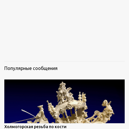
р
и
и
Популярные сообщения
Холмогорская резьба по кости