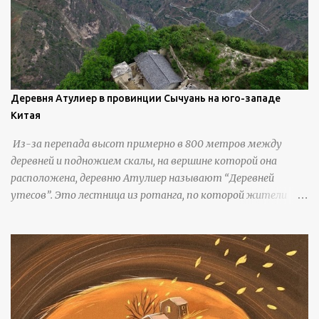
Деревня Атулиер в провинции Сычуань на юго-западе
Китая
Из-за перепада высот примерно в 800 метров между
деревней и подножием скалы, на вершине которой она
расположена, деревню Атулиер называют “Деревней
утесов”. Это лестница из ротанга, по которой жители
деревни поднимаются и спускаются на утес.В ноябре 2016
года плетеные лестницы в деревне Клифф были заменены
стальными лестницами с защитными перилами, и
передвижение детей и жителей деревни было улучшено.
Подъем от подножия горы до вершины занимает до 4
часов. По словам местных жителей, их предки мигрировали
в деревню, поскольку обнаружили, что в этом месте