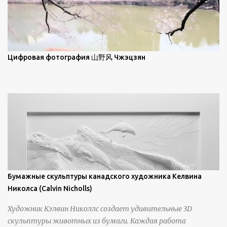
элегантность живописи с реалиями современной жизни. В
некотором смысле, персонажи его картин предлагают
зрителям незаконченный рассказ, который усиливается его
уникальной манерой использования освещения". Для
просмотра всех работ, посетите страницу –
Цифровая фотография 山野风 Чжэцзян
https://www.artfinder.com/artist/takayuki-harada/about/#/
Бумажные скульптуры канадского художника Келвина
Николса (Calvin Nicholls)
Художник Кэлвин Николлс создает удивительные 3D
скульптуры животных из бумаги. Каждая работа