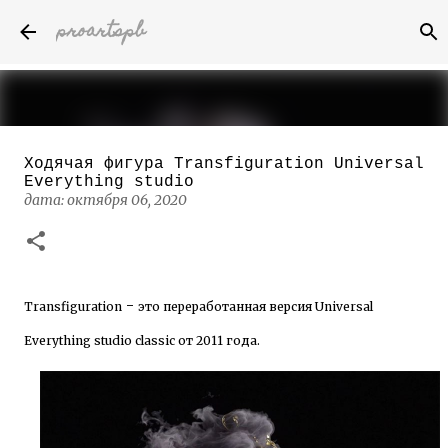
proartspb
К основному контенту
Ходячая фигура Transfiguration Universal
Бумажные скульптуры канадского
Everything studio
художника Келвина Николса (Calvin
дата:
октября 06, 2020
Nicholls)
дата:
октября 14, 2022
8
-
Transfiguration
это
переработанная
версия
Universal
Everything studio classic
от
2011
года
.