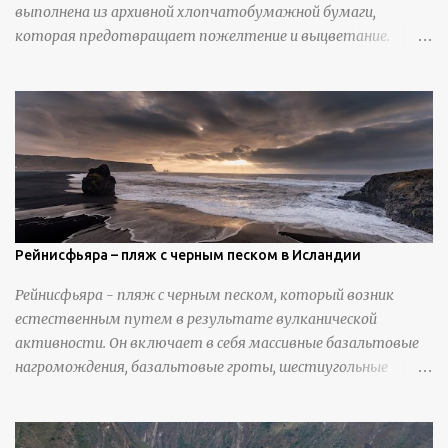
выполнена из архивной хлопчатобумажной бумаги,
которая предотвращает пожелтение и выцветание.
Николлс использует крошечные количества клея для
закрепления отдельных деталей, используя ножи и
инструменты для текстурирования, чтобы точно
вылепить каждую деталь. источник
https://calvinnicholls.com/
Рейнисфьяра – пляж с черным песком в Исландии
Рейнисфьяра - пляж с черным песком, который возник
естественным путем в результате вулканической
активности. Он включает в себя массивные базальтовые
нагромождения, базальтовые гроты, шестиугольные
колонны, высокие утесы, лавовые образования, черную
береговую линию и великолепные каменные арки.