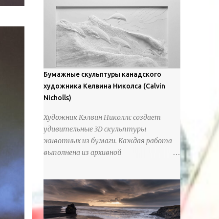
предлагают зрителям незаконченный
рассказ, который усиливается его
уникальной манерой использования
освещения". Для просмотра всех работ,
посетите страницу –
https://www.artfinder.com/artist/takayuki-
Бумажные скульптуры канадского
harada/about/#/
художника Келвина Николса (Calvin
Nicholls)
Художник Кэлвин Николлс создает
удивительные 3D скульптуры
животных из бумаги. Каждая работа
выполнена из архивной
хлопчатобумажной бумаги, которая
предотвращает пожелтение и
выцветание. Николлс использует
крошечные количества клея для
закрепления отдельных деталей,