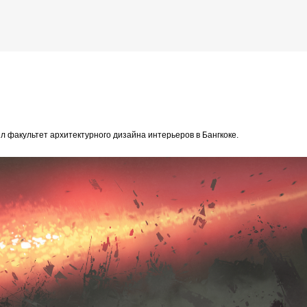
К основному контенту
нтерьерный иллюстратор и художник из Таиланда
л факультет архитектурного дизайна интерьеров в Бангкоке.
дожника Келвина Николса (Calvin Nicholls)