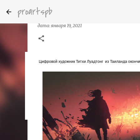
proartspb
Титхи Луадтонг (Tithi Luodong) и
дата:
января 19, 2021
Цифровой художник Титхи Луадтонг
из Таиланда окончи
Бумажные скульптуры канадского ху
дата:
октября 14, 2022
8