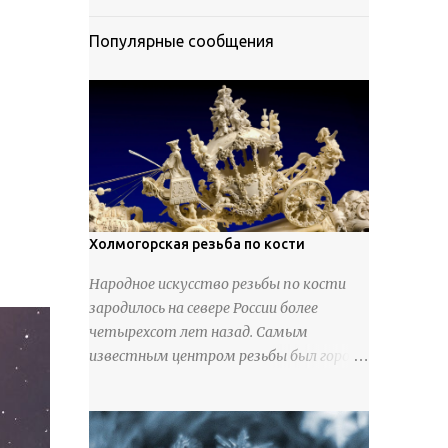
Популярные сообщения
Холмогорская резьба по кости
Народное искусство резьбы по кости
зародилось на севере России более
четырехсот лет назад. Самым
известным центром резьбы был город
Холмогоры, расположенный недалеко
от Архангельска. Сырьем для промысла
служили кости тюленей, рыб и моржей.