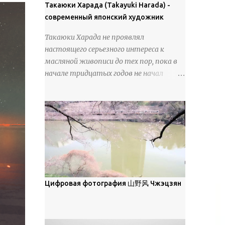
покрова может восприниматься как
Такаюки Харада (Takayuki Harada) -
18 век. Шахматный набор "Рыцари
матовая. Такое свойство чаще всего
современный японский художник
против турок" в шкатулке из
проявляется у свежевыпавшего,
моржовой слоновой кости, высота 26
Такаюки Харада не проявлял
метелевого и фирнизированного снега.
см, Холмогоры, 18 век....
настоящего серьезного интереса к
Тем не менее, иногда значительное
масляной живописи до тех пор, пока в
количество кристаллов может
начале тридцатых годов не начал
располагаться в одной плоскости,
путешествовать по Европе и США.
например, при образовании
Посещая многие крупные
поверхностной изморози. В данном
художественные музеи и галереи, он
случае усиливается зеркальное
был глубоко тронут и вдохновлен
отражение, что приводит к
красотой масляной живописи великих
искристости снега, зависящей от
мастеров. Искусствовед Брайан
положения наблюдателя и высоты
Шервин прокомментировал картины
солнца. Зеркальные свойства наиболее
художника, заявив, что "Такаюки
заметны при угле солнечного света 15°
Харада сочетает в себе классическую
Цифровая фотография 山野风 Чжэцзян
и ниже; при более высокой солнечной
элегантность живописи с реалиями
позиции снег демонстрирует матовое
современной жизни. В некотором
отражение. Эти характеристики
смысле, персонажи его картин
описываются индикатрисой ...