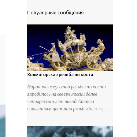
Популярные сообщения
Холмогорская резьба по кости
Народное искусство резьбы по кости
зародилось на севере России более
четырехсот лет назад. Самым
известным центром резьбы был город
Холмогоры, расположенный недалеко
от Архангельска. Сырьем для промысла
служили кости тюленей, рыб и моржей.