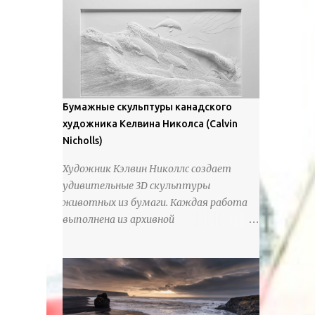
предлагают зрителям незаконченный
рассказ, который усиливается его
уникальной манерой использования
освещения". Для просмотра всех работ,
посетите страницу –
https://www.artfinder.com/artist/takayuki-
Бумажные скульптуры канадского
harada/about/#/
художника Келвина Николса (Calvin
Nicholls)
Художник Кэлвин Николлс создает
удивительные 3D скульптуры
животных из бумаги. Каждая работа
выполнена из архивной
хлопчатобумажной бумаги, которая
предотвращает пожелтение и
выцветание. Николлс использует
крошечные количества клея для
закрепления отдельных деталей,