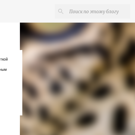
откой
пным