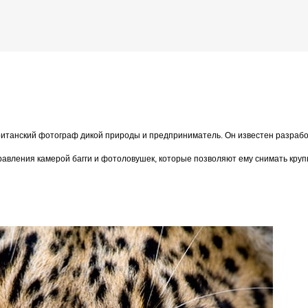
К основному контенту
ill Burrard-Lucas)
британский фотограф дикой природы и предприниматель. Он известен разраб
дожника Келвина Николса (Calvin Nicholls)
правления камерой багги и фотоловушек, которые позволяют ему снимать кру