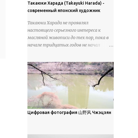
покрова может восприниматься как
Такаюки Харада (Takayuki Harada) -
18 век. Шахматный набор "Рыцари
матовая. Такое свойство чаще всего
современный японский художник
против турок" в шкатулке из
проявляется у свежевыпавшего,
моржовой слоновой кости, высота 26
Такаюки Харада не проявлял
метелевого и фирнизированного снега.
см, Холмогоры, 18 век....
настоящего серьезного интереса к
Тем не менее, иногда значительное
масляной живописи до тех пор, пока в
количество кристаллов может
начале тридцатых годов не начал
располагаться в одной плоскости,
путешествовать по Европе и США.
например, при образовании
Посещая многие крупные
поверхностной изморози. В данном
художественные музеи и галереи, он
случае усиливается зеркальное
был глубоко тронут и вдохновлен
отражение, что приводит к
красотой масляной живописи великих
искристости снега, зависящей от
мастеров. Искусствовед Брайан
положения наблюдателя и высоты
Шервин прокомментировал картины
солнца. Зеркальные свойства наиболее
художника, заявив, что "Такаюки
заметны при угле солнечного света 15°
Харада сочетает в себе классическую
Цифровая фотография 山野风 Чжэцзян
и ниже; при более высокой солнечной
элегантность живописи с реалиями
позиции снег демонстрирует матовое
современной жизни. В некотором
отражение. Эти характеристики
смысле, персонажи его картин
описываются индикатрисой ...