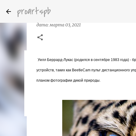
proartspb
Фотограф Уилл Беррард - Лукас (W
дата:
марта 03, 2021
Уилл Беррард-Лукас (родился в сентябре 1983 года) - 
Бумажные скульптуры канадского ху
дата:
октября 14, 2022
устройств, таких как BeetleCam пульт дистанционного у
8
планом фотографии дикой природы.