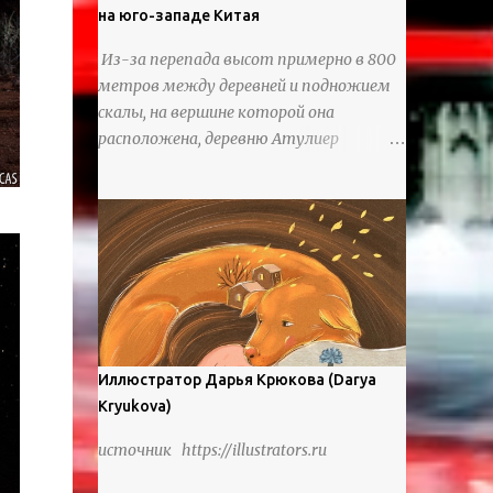
на юго-западе Китая
Из-за перепада высот примерно в 800
метров между деревней и подножием
скалы, на вершине которой она
расположена, деревню Атулиер
называют “Деревней утесов”. Это
лестница из ротанга, по которой
жители деревни поднимаются и
спускаются на утес.В ноябре 2016 года
плетеные лестницы в деревне Клифф
были заменены стальными лестницами
с защитными перилами, и
передвижение детей и жителей деревни
было улучшено. Подъем от подножия
Иллюстратор Дарья Крюкова (Darya
горы до вершины занимает до 4 часов.
Kryukova)
По словам местных жителей, их предки
источник https://illustrators.ru
мигрировали в деревню, поскольку
обнаружили, что в этом месте