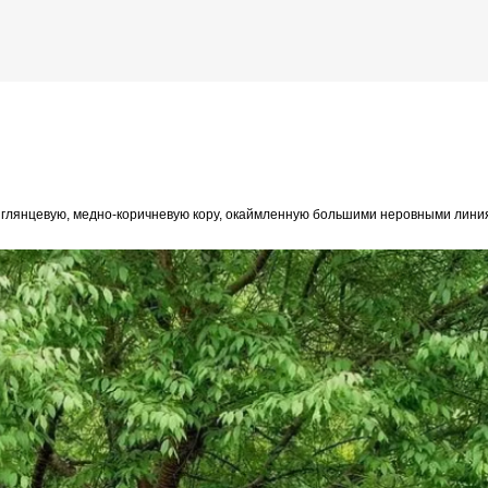
К основному контенту
ю, глянцевую, медно-коричневую кору, окаймленную большими неровными лини
дожника Келвина Николса (Calvin Nicholls)