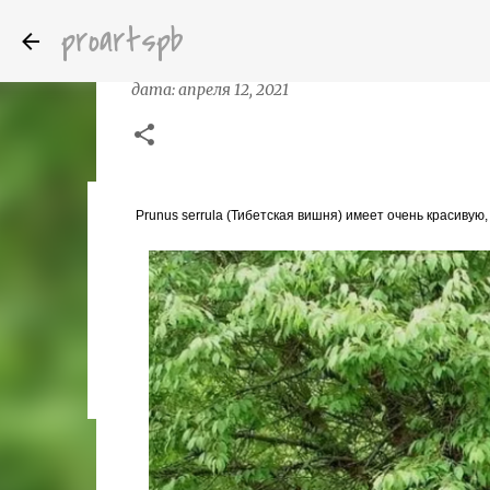
proartspb
Вишня пильчатая (тибетская)
дата:
апреля 12, 2021
Prunus serrula (Тибетская вишня) имеет очень красиву
Бумажные скульптуры канадского ху
дата:
октября 14, 2022
8