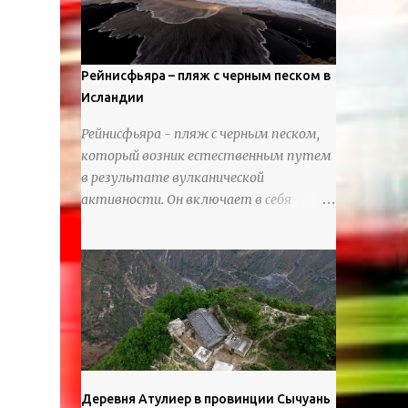
используя ножи и инструменты для
текстурирования, чтобы точно
вылепить каждую деталь. источник
https://calvinnicholls.com/
Рейнисфьяра – пляж с черным песком в
Исландии
Рейнисфьяра - пляж с черным песком,
который возник естественным путем
в результате вулканической
активности. Он включает в себя
массивные базальтовые
нагромождения, базальтовые гроты,
шестиугольные колонны, высокие
утесы, лавовые образования, черную
береговую линию и великолепные
каменные арки.
Деревня Атулиер в провинции Сычуань