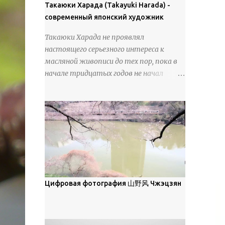
покрова может восприниматься как
Такаюки Харада (Takayuki Harada) -
18 век. Шахматный набор "Рыцари
матовая. Такое свойство чаще всего
современный японский художник
против турок" в шкатулке из
проявляется у свежевыпавшего,
моржовой слоновой кости, высота 26
Такаюки Харада не проявлял
метелевого и фирнизированного снега.
см, Холмогоры, 18 век....
настоящего серьезного интереса к
Тем не менее, иногда значительное
масляной живописи до тех пор, пока в
количество кристаллов может
начале тридцатых годов не начал
располагаться в одной плоскости,
путешествовать по Европе и США.
например, при образовании
Посещая многие крупные
поверхностной изморози. В данном
художественные музеи и галереи, он
случае усиливается зеркальное
был глубоко тронут и вдохновлен
отражение, что приводит к
красотой масляной живописи великих
искристости снега, зависящей от
мастеров. Искусствовед Брайан
положения наблюдателя и высоты
Шервин прокомментировал картины
солнца. Зеркальные свойства наиболее
художника, заявив, что "Такаюки
заметны при угле солнечного света 15°
Харада сочетает в себе классическую
Цифровая фотография 山野风 Чжэцзян
и ниже; при более высокой солнечной
элегантность живописи с реалиями
позиции снег демонстрирует матовое
современной жизни. В некотором
отражение. Эти характеристики
смысле, персонажи его картин
описываются индикатрисой ...