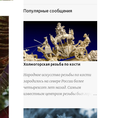
Популярные сообщения
Холмогорская резьба по кости
Народное искусство резьбы по кости
зародилось на севере России более
четырехсот лет назад. Самым
известным центром резьбы был город
Холмогоры, расположенный недалеко
от Архангельска. Сырьем для промысла
служили кости тюленей, рыб и моржей.