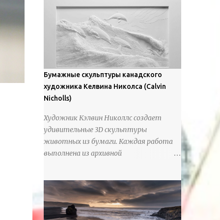
предлагают зрителям незаконченный
рассказ, который усиливается его
уникальной манерой использования
освещения". Для просмотра всех работ,
посетите страницу –
https://www.artfinder.com/artist/takayuki-
Бумажные скульптуры канадского
harada/about/#/
художника Келвина Николса (Calvin
Nicholls)
Художник Кэлвин Николлс создает
удивительные 3D скульптуры
животных из бумаги. Каждая работа
выполнена из архивной
хлопчатобумажной бумаги, которая
предотвращает пожелтение и
выцветание. Николлс использует
крошечные количества клея для
закрепления отдельных деталей,