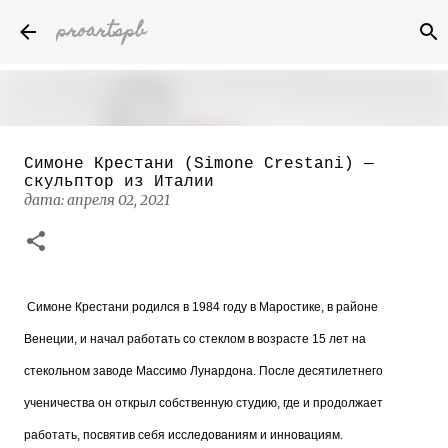
proartspb
К основному контенту
Симоне Крестани (Simone Crestani) —
Бумажные скульптуры канадского
скульптор из Италии
художника Келвина Николса (Calvin
дата:
апреля 02, 2021
Nicholls)
дата:
октября 14, 2022
8
Симоне Крестани родился в 1984 году в Маростике, в районе
Венеции, и начал работать со стеклом в возрасте 15 лет на
стекольном заводе Массимо Лунардона. После десятилетнего
ученичества он открыл собственную студию, где и продолжает
работать, посвятив себя исследованиям и инновациям.