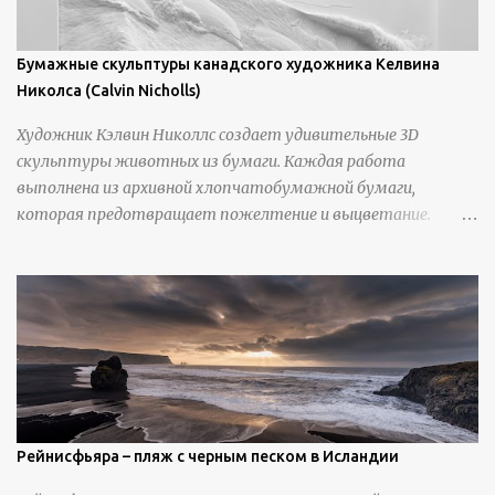
Бумажные скульптуры канадского художника Келвина
Николса (Calvin Nicholls)
Художник Кэлвин Николлс создает удивительные 3D
скульптуры животных из бумаги. Каждая работа
выполнена из архивной хлопчатобумажной бумаги,
которая предотвращает пожелтение и выцветание.
Николлс использует крошечные количества клея для
закрепления отдельных деталей, используя ножи и
инструменты для текстурирования, чтобы точно
вылепить каждую деталь. источник
https://calvinnicholls.com/
Рейнисфьяра – пляж с черным песком в Исландии