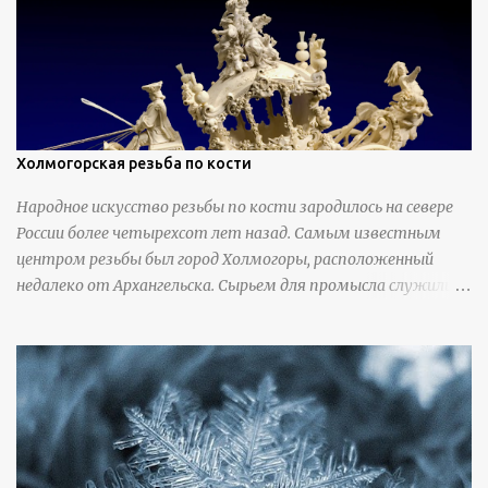
Холмогорская резьба по кости
Народное искусство резьбы по кости зародилось на севере
России более четырехсот лет назад. Самым известным
центром резьбы был город Холмогоры, расположенный
недалеко от Архангельска. Сырьем для промысла служили
кости тюленей, рыб и моржей. Использовали также
обычную трубчатую коровью кость - предплюснус,
облагораживая ее специальной обработкой и тонировкой. В
19 веке резчики также использовали дорогую импортную
слоновую кость для важных заказов. Ажурная ваза
яйцевидной формы с аллегориями времен года - сценами
сбора урожая, сбора фруктов, свадьбы и пожара; кость,