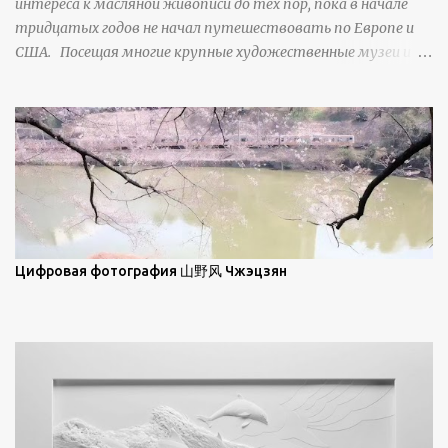
интереса к масляной живописи до тех пор, пока в начале
свойства наиболее заметны при угле солнечного света 15° и
тридцатых годов не начал путешествовать по Европе и
ниже; при более высокой солнечной позиции снег
США. Посещая многие крупные художественные музеи и
демонстрирует матовое отражение. Эти
галереи, он был глубоко тронут и вдохновлен красотой
характеристики описываются индикатрисой ...
масляной живописи великих мастеров. Искусствовед
Брайан Шервин прокомментировал картины художника,
заявив, что "Такаюки Харада сочетает в себе классическую
элегантность живописи с реалиями современной жизни. В
некотором смысле, персонажи его картин предлагают
зрителям незаконченный рассказ, который усиливается его
уникальной манерой использования освещения". Для
просмотра всех работ, посетите страницу –
Цифровая фотография 山野风 Чжэцзян
https://www.artfinder.com/artist/takayuki-harada/about/#/