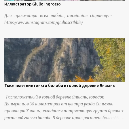
Иллюстратор Giulio Ingrosso
Для просмотра всех работ , посетите страницу -
https://www.instagram.com/giulioscribble/
Тысячелетние гинкго билоба в горной деревне Яншань
Расположенный в горной деревне Яншань, городок
Цяньцзинь, в 30 километрах от центра уезда Синьсянь
провинции Хэнань, находится потрясающая группа древних
растений гинкго билоба.В деревне произрастает более 6800
деревьев гинкго, в том числе 310 древних деревьев