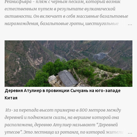
Рейнисфьяра - пляж с черным песком, который возник
естественным путем в результате вулканической
активности. Он включает в себя массивные базальтовые
нагромождения, базальтовые гроты, шестиугольные
колонны, высокие утесы, лавовые образования, черную
береговую линию и великолепные каменные арки.
Деревня Атулиер в провинции Сычуань на юго-западе
Китая
Из-за перепада высот примерно в 800 метров между
деревней и подножием скалы, на вершине которой она
расположена, деревню Атулиер называют “Деревней
утесов”. Это лестница из ротанга, по которой жители