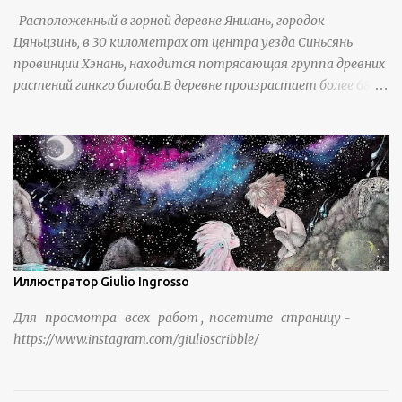
Расположенный в горной деревне Яншань, городок
Цяньцзинь, в 30 километрах от центра уезда Синьсянь
провинции Хэнань, находится потрясающая группа древних
растений гинкго билоба.В деревне произрастает более 6800
деревьев гинкго, в том числе 310 древних деревьев
возрастом более ста лет и 66 деревьев возрастом более
тысячи лет. источник
https://www.sohu.com/a/951672917_121984853
Иллюстратор Giulio Ingrosso
Для просмотра всех работ , посетите страницу -
https://www.instagram.com/giulioscribble/