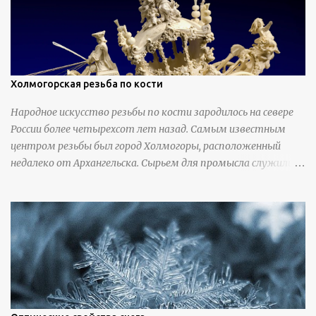
Холмогорская резьба по кости
Народное искусство резьбы по кости зародилось на севере
России более четырехсот лет назад. Самым известным
центром резьбы был город Холмогоры, расположенный
недалеко от Архангельска. Сырьем для промысла служили
кости тюленей, рыб и моржей. Использовали также
обычную трубчатую коровью кость - предплюснус,
облагораживая ее специальной обработкой и тонировкой. В
19 веке резчики также использовали дорогую импортную
слоновую кость для важных заказов. Ажурная ваза
яйцевидной формы с аллегориями времен года - сценами
сбора урожая, сбора фруктов, свадьбы и пожара; кость,
высота 31 см, Н. С. Верещагин, 18 век, из собрания
Государственного Эрмитажа. Кружка с портретами