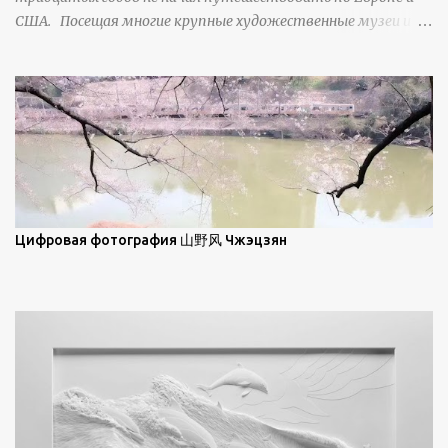
ниже; при более высокой солнечной позиции снег
США. Посещая многие крупные художественные музеи и
демонстрирует матовое отражение. Эти
галереи, он был глубоко тронут и вдохновлен красотой
характеристики описываются индикатрисой ...
масляной живописи великих мастеров. Искусствовед
Брайан Шервин прокомментировал картины художника,
заявив, что "Такаюки Харада сочетает в себе классическую
элегантность живописи с реалиями современной жизни. В
некотором смысле, персонажи его картин предлагают
зрителям незаконченный рассказ, который усиливается его
уникальной манерой использования освещения". Для
просмотра всех работ, посетите страницу –
Цифровая фотография 山野风 Чжэцзян
https://www.artfinder.com/artist/takayuki-harada/about/#/