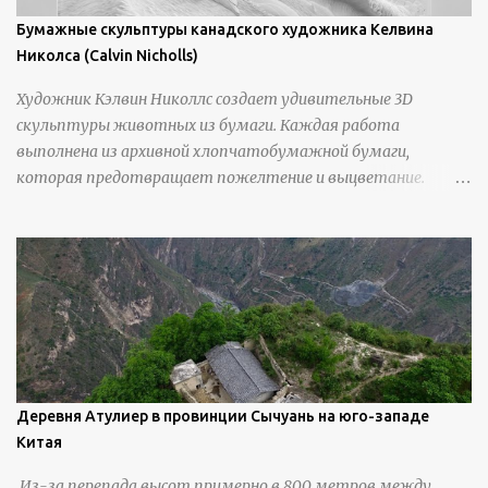
Бумажные скульптуры канадского художника Келвина
Николса (Calvin Nicholls)
Художник Кэлвин Николлс создает удивительные 3D
скульптуры животных из бумаги. Каждая работа
выполнена из архивной хлопчатобумажной бумаги,
которая предотвращает пожелтение и выцветание.
Николлс использует крошечные количества клея для
закрепления отдельных деталей, используя ножи и
инструменты для текстурирования, чтобы точно
вылепить каждую деталь. источник
https://calvinnicholls.com/
Деревня Атулиер в провинции Сычуань на юго-западе
Китая
Из-за перепада высот примерно в 800 метров между