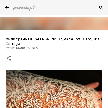
proartspb
К основному контенту
Филигранная резьба по бумаге от Naoyuki
Бумажные скульптуры канадского
Ishiga
художника Келвина Николса (Calvin
дата:
июня 06, 2021
Nicholls)
дата:
октября 14, 2022
8