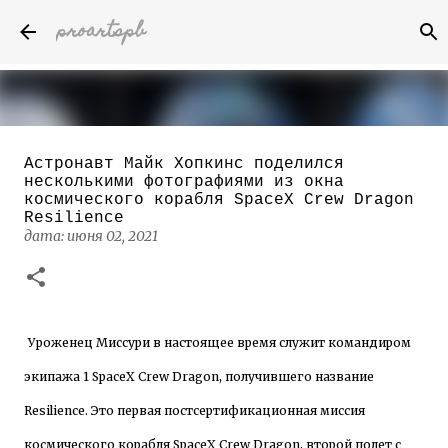
proartspb
К основному контенту
Астронавт Майк Хопкинс поделился
Бумажные скульптуры канадского
несколькими фотографиями из окна
художника Келвина Николса (Calvin
космического корабля SpaceX Crew Dragon
Nicholls)
Resilience
дата:
октября 14, 2022
дата:
июня 02, 2021
8
Уроженец Миссури в настоящее время служит командиром
экипажа 1 SpaceX Crew Dragon, получившего название
Resilience. Это первая постсертификационная миссия
космического корабля SpaceX Crew Dragon, второй полет с