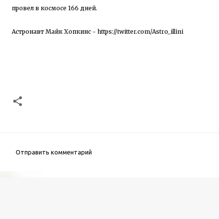
провел в космосе 166 дней.
Астронавт Майк Хопкинс -
https://twitter.com/Astro_illini
Отправить комментарий
К
о
м
м
е
н