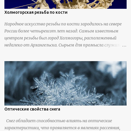
Холмогорская резьба по кости
Народное искусство резьбы по кости зародилось на севере
России более четырехсот лет назад. Самым известным
центром резьбы был город Холмогоры, расположенный
недалеко от Архангельска. Сырьем для промысла служили
кости тюленей, рыб и моржей. Использовали также
обычную трубчатую коровью кость - предплюснус,
облагораживая ее специальной обработкой и тонировкой. В
19 веке резчики также использовали дорогую импортную
слоновую кость для важных заказов. Ажурная ваза
яйцевидной формы с аллегориями времен года - сценами
сбора урожая, сбора фруктов, свадьбы и пожара; кость,
высота 31 см, Н. С. Верещагин, 18 век, из собрания
Государственного Эрмитажа. Кружка с портретами
Оптические свойства снега
русских князей и царей, кость, рог, серебро, высота 24 см,
Снег обладает способностью влиять на оптические
Дудин О. Х., 18 век, из собрания Государственного Эрмитажа.
характеристики, что проявляется в явлениях рассеяния,
Панно с изображением церкви Святых Петра и Павла,