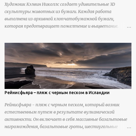
Художник Кэлвин Николлс создает удивительные 3D
скульптуры животных из бумаги. Каждая работа
выполнена из архивной хлопчатобумажной бумаги,
которая предотвращает пожелтение и выцветание.
Николлс использует крошечные количества клея для
закрепления отдельных деталей, используя ножи и
инструменты для текстурирования, чтобы точно
вылепить каждую деталь. источник
https://calvinnicholls.com/
Рейнисфьяра – пляж с черным песком в Исландии
Рейнисфьяра - пляж с черным песком, который возник
естественным путем в результате вулканической
активности. Он включает в себя массивные базальтовые
нагромождения, базальтовые гроты, шестиугольные
колонны, высокие утесы, лавовые образования, черную