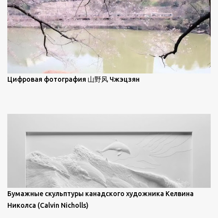
Брайан Шервин прокомментировал картины художника,
заявив, что "Такаюки Харада сочетает в себе классическую
элегантность живописи с реалиями современной жизни. В
некотором смысле, персонажи его картин предлагают
зрителям незаконченный рассказ, который усиливается его
уникальной манерой использования освещения". Для
просмотра всех работ, посетите страницу –
Цифровая фотография 山野风 Чжэцзян
https://www.artfinder.com/artist/takayuki-harada/about/#/
Бумажные скульптуры канадского художника Келвина
Николса (Calvin Nicholls)