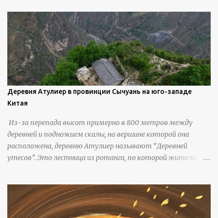
береговую линию и великолепные каменные арки.
Деревня Атулиер в провинции Сычуань на юго-западе
Китая
Из-за перепада высот примерно в 800 метров между
деревней и подножием скалы, на вершине которой она
расположена, деревню Атулиер называют “Деревней
утесов”. Это лестница из ротанга, по которой жители
деревни поднимаются и спускаются на утес.В ноябре 2016
года плетеные лестницы в деревне Клифф были заменены
стальными лестницами с защитными перилами, и
передвижение детей и жителей деревни было улучшено.
Подъем от подножия горы до вершины занимает до 4