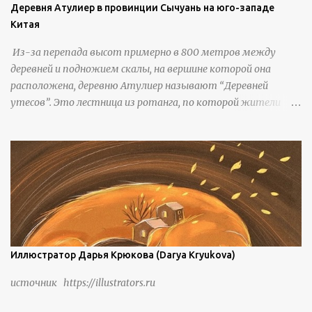
Деревня Атулиер в провинции Сычуань на юго-западе
Китая
Из-за перепада высот примерно в 800 метров между
деревней и подножием скалы, на вершине которой она
расположена, деревню Атулиер называют “Деревней
утесов”. Это лестница из ротанга, по которой жители
деревни поднимаются и спускаются на утес.В ноябре 2016
года плетеные лестницы в деревне Клифф были заменены
стальными лестницами с защитными перилами, и
передвижение детей и жителей деревни было улучшено.
Подъем от подножия горы до вершины занимает до 4
часов. По словам местных жителей, их предки мигрировали
в деревню, поскольку обнаружили, что в этом месте
приятный климат и природная среда, подходящие для
проживания, ведения сельского хозяйства и разведения
Иллюстратор Дарья Крюкова (Darya Kryukova)
скота, и что горные тропы, хотя и крутые, могут помочь
источник https://illustrators.ru
защитить их от бандитизма и войн. С тех пор особая
группа людей живет замкнутой и самодостаточной