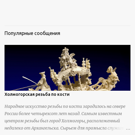
Популярные сообщения
Холмогорская резьба по кости
Народное искусство резьбы по кости зародилось на севере
России более четырехсот лет назад. Самым известным
центром резьбы был город Холмогоры, расположенный
недалеко от Архангельска. Сырьем для промысла служили