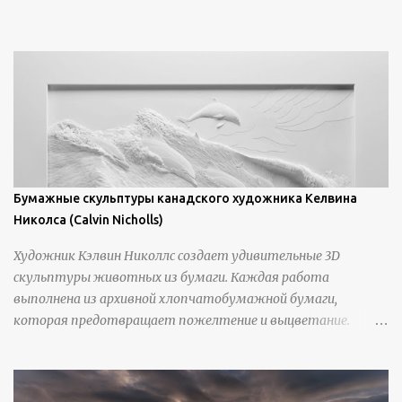
https://www.artfinder.com/artist/takayuki-harada/about/#/
Бумажные скульптуры канадского художника Келвина
Николса (Calvin Nicholls)
Художник Кэлвин Николлс создает удивительные 3D
скульптуры животных из бумаги. Каждая работа
выполнена из архивной хлопчатобумажной бумаги,
которая предотвращает пожелтение и выцветание.
Николлс использует крошечные количества клея для
закрепления отдельных деталей, используя ножи и
инструменты для текстурирования, чтобы точно