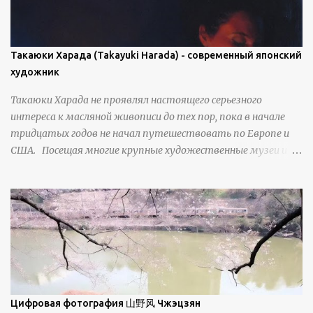
проявляется у свежевыпавшего, метелевого и
фирнизированного снега. Тем не менее, иногда значительное
количество кристаллов может располагаться в одной
плоскости, например, при образовании поверхностной
Такаюки Харада (Takayuki Harada) - современный японский
изморози. В данном случае усиливается зеркальное
художник
отражение, что приводит к искристости снега, зависящей
Такаюки Харада не проявлял настоящего серьезного
от положения наблюдателя и высоты солнца. Зеркальные
интереса к масляной живописи до тех пор, пока в начале
свойства наиболее заметны при угле солнечного света 15° и
тридцатых годов не начал путешествовать по Европе и
ниже; при более высокой солнечной позиции снег
США. Посещая многие крупные художественные музеи и
демонстрирует матовое отражение. Эти
галереи, он был глубоко тронут и вдохновлен красотой
характеристики описываются индикатрисой ...
масляной живописи великих мастеров. Искусствовед
Брайан Шервин прокомментировал картины художника,
заявив, что "Такаюки Харада сочетает в себе классическую
элегантность живописи с реалиями современной жизни. В
некотором смысле, персонажи его картин предлагают
зрителям незаконченный рассказ, который усиливается его
уникальной манерой использования освещения". Для
просмотра всех работ, посетите страницу –
Цифровая фотография 山野风 Чжэцзян