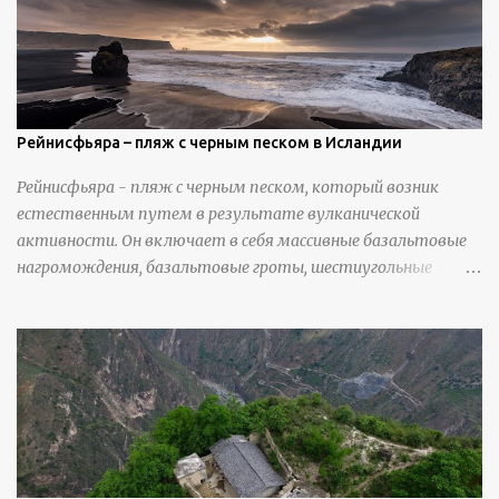
вылепить каждую деталь. источник
https://calvinnicholls.com/
Рейнисфьяра – пляж с черным песком в Исландии
Рейнисфьяра - пляж с черным песком, который возник
естественным путем в результате вулканической
активности. Он включает в себя массивные базальтовые
нагромождения, базальтовые гроты, шестиугольные
колонны, высокие утесы, лавовые образования, черную
береговую линию и великолепные каменные арки.