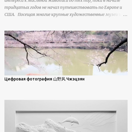
интереса к масляной живописи до тех пор, пока в начале
свойства наиболее заметны при угле солнечного света 15° и
тридцатых годов не начал путешествовать по Европе и
ниже; при более высокой солнечной позиции снег
США. Посещая многие крупные художественные музеи и
демонстрирует матовое отражение. Эти
галереи, он был глубоко тронут и вдохновлен красотой
характеристики описываются индикатрисой ...
масляной живописи великих мастеров. Искусствовед
Брайан Шервин прокомментировал картины художника,
заявив, что "Такаюки Харада сочетает в себе классическую
элегантность живописи с реалиями современной жизни. В
некотором смысле, персонажи его картин предлагают
зрителям незаконченный рассказ, который усиливается его
уникальной манерой использования освещения". Для
просмотра всех работ, посетите страницу –
Цифровая фотография 山野风 Чжэцзян
https://www.artfinder.com/artist/takayuki-harada/about/#/