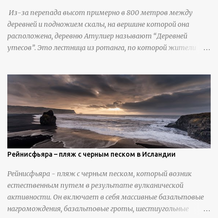
Из-за перепада высот примерно в 800 метров между
деревней и подножием скалы, на вершине которой она
расположена, деревню Атулиер называют “Деревней
утесов”. Это лестница из ротанга, по которой жители
деревни поднимаются и спускаются на утес.В ноябре 2016
года плетеные лестницы в деревне Клифф были заменены
стальными лестницами с защитными перилами, и
передвижение детей и жителей деревни было улучшено.
Подъем от подножия горы до вершины занимает до 4
часов. По словам местных жителей, их предки мигрировали
в деревню, поскольку обнаружили, что в этом месте
приятный климат и природная среда, подходящие для
проживания, ведения сельского хозяйства и разведения
Рейнисфьяра – пляж с черным песком в Исландии
скота, и что горные тропы, хотя и крутые, могут помочь
Рейнисфьяра - пляж с черным песком, который возник
защитить их от бандитизма и войн. С тех пор особая
естественным путем в результате вулканической
группа людей живет замкнутой и самодостаточной
активности. Он включает в себя массивные базальтовые
жизнью в деревне в течение шести или семи поколений.
нагромождения, базальтовые гроты, шестиугольные