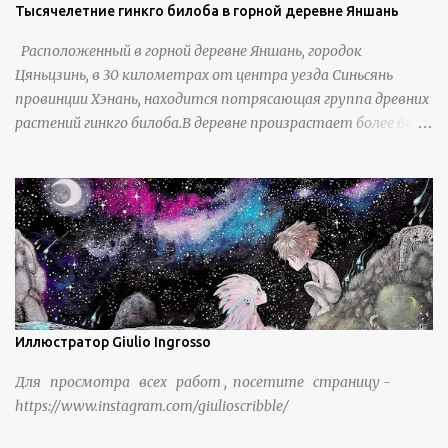
Тысячелетние гинкго билоба в горной деревне Яншань
Расположенный в горной деревне Яншань, городок
Цяньцзинь, в 30 километрах от центра уезда Синьсянь
провинции Хэнань, находится потрясающая группа древних
растений гинкго билоба.В деревне произрастает более 6800
деревьев гинкго, в том числе 310 древних деревьев
возрастом более ста лет и 66 деревьев возрастом более
тысячи лет. источник
https://www.sohu.com/a/951672917_121984853
Иллюстратор Giulio Ingrosso
Для просмотра всех работ , посетите страницу -
https://www.instagram.com/giulioscribble/