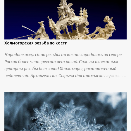
Холмогорская резьба по кости
Народное искусство резьбы по кости зародилось на севере
России более четырехсот лет назад. Самым известным
центром резьбы был город Холмогоры, расположенный
недалеко от Архангельска. Сырьем для промысла служили
кости тюленей, рыб и моржей. Использовали также
обычную трубчатую коровью кость - предплюснус,
облагораживая ее специальной обработкой и тонировкой. В
19 веке резчики также использовали дорогую импортную
слоновую кость для важных заказов. Ажурная ваза
яйцевидной формы с аллегориями времен года - сценами
сбора урожая, сбора фруктов, свадьбы и пожара; кость,