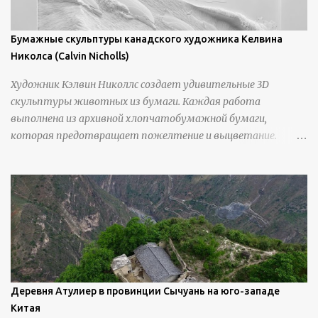
Бумажные скульптуры канадского художника Келвина
Николса (Calvin Nicholls)
Художник Кэлвин Николлс создает удивительные 3D
скульптуры животных из бумаги. Каждая работа
выполнена из архивной хлопчатобумажной бумаги,
которая предотвращает пожелтение и выцветание.
Николлс использует крошечные количества клея для
закрепления отдельных деталей, используя ножи и
инструменты для текстурирования, чтобы точно
вылепить каждую деталь. источник
https://calvinnicholls.com/
Деревня Атулиер в провинции Сычуань на юго-западе
Китая