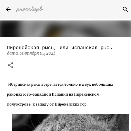
proartspb
К основному контенту
Пиренейская рысь, или испанская рысь
Бумажные скульптуры канадского
дата:
сентября 05, 2021
художника Келвина Николса (Calvin
Nicholls)
дата:
октября 14, 2022
8
Иберийская рысь встречается только в двух небольших
районах юго-западной Испании на Пиренейском
полуострове, к западу от Пиренейских гор.