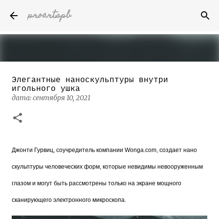
proartspb
К основному контенту
Элегантные наноскульптуры внутри
Бумажные скульптуры канадского
игольного ушка
художника Келвина Николса (Calvin
дата:
сентября 10, 2021
Nicholls)
дата:
октября 14, 2022
8
Джонти Гурвиц, соучредитель компании Wonga.com, создает нано
скульптуры человеческих форм, которые невидимы невооруженным
глазом и могут быть рассмотрены только на экране мощного
сканирующего электронного микроскопа.