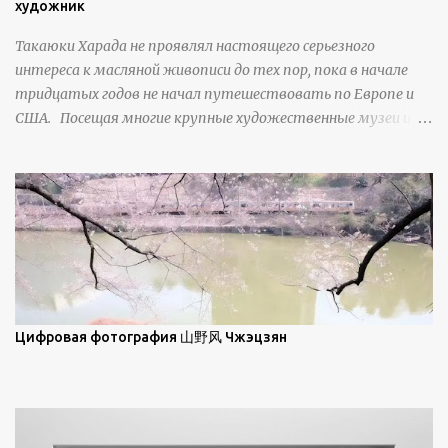
изморози. В данном случае усиливается зеркальное
художник
отражение, что приводит к искристости снега, зависящей
Такаюки Харада не проявлял настоящего серьезного
от положения наблюдателя и высоты солнца. Зеркальные
интереса к масляной живописи до тех пор, пока в начале
свойства наиболее заметны при угле солнечного света 15° и
тридцатых годов не начал путешествовать по Европе и
ниже; при более высокой солнечной позиции снег
США. Посещая многие крупные художественные музеи и
демонстрирует матовое отражение. Эти
галереи, он был глубоко тронут и вдохновлен красотой
характеристики описываются индикатрисой ...
масляной живописи великих мастеров. Искусствовед
Брайан Шервин прокомментировал картины художника,
заявив, что "Такаюки Харада сочетает в себе классическую
элегантность живописи с реалиями современной жизни. В
некотором смысле, персонажи его картин предлагают
зрителям незаконченный рассказ, который усиливается его
уникальной манерой использования освещения". Для
просмотра всех работ, посетите страницу –
Цифровая фотография 山野风 Чжэцзян
https://www.artfinder.com/artist/takayuki-harada/about/#/