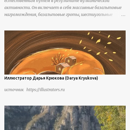
естественным путем в результате вулканической
группа людей живет замкнутой и самодостаточной
активности. Он включает в себя массивные базальтовые
жизнью в деревне в течение шести или семи поколений.
нагромождения, базальтовые гроты, шестиугольные
колонны, высокие утесы, лавовые образования, черную
береговую линию и великолепные каменные арки.
Иллюстратор Дарья Крюкова (Darya Kryukova)
источник https://illustrators.ru