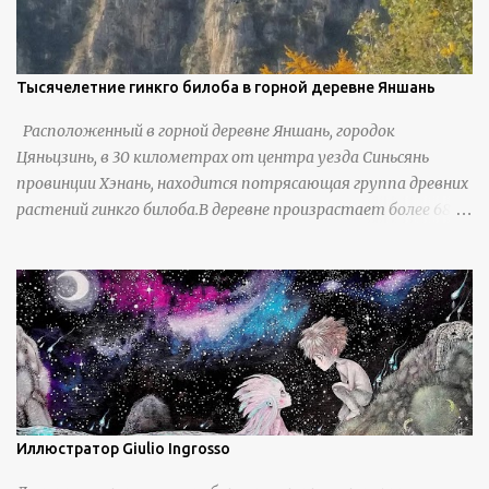
Тысячелетние гинкго билоба в горной деревне Яншань
Расположенный в горной деревне Яншань, городок
Цяньцзинь, в 30 километрах от центра уезда Синьсянь
провинции Хэнань, находится потрясающая группа древних
растений гинкго билоба.В деревне произрастает более 6800
деревьев гинкго, в том числе 310 древних деревьев
возрастом более ста лет и 66 деревьев возрастом более
тысячи лет. источник
https://www.sohu.com/a/951672917_121984853
Иллюстратор Giulio Ingrosso