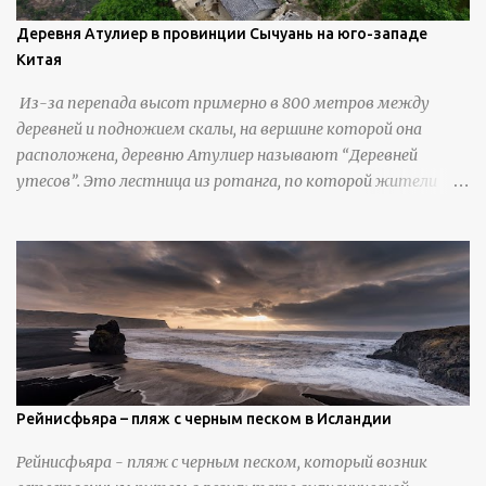
Деревня Атулиер в провинции Сычуань на юго-западе
Китая
Из-за перепада высот примерно в 800 метров между
деревней и подножием скалы, на вершине которой она
расположена, деревню Атулиер называют “Деревней
утесов”. Это лестница из ротанга, по которой жители
деревни поднимаются и спускаются на утес.В ноябре 2016
года плетеные лестницы в деревне Клифф были заменены
стальными лестницами с защитными перилами, и
передвижение детей и жителей деревни было улучшено.
Подъем от подножия горы до вершины занимает до 4
часов. По словам местных жителей, их предки мигрировали
в деревню, поскольку обнаружили, что в этом месте
приятный климат и природная среда, подходящие для
проживания, ведения сельского хозяйства и разведения
Рейнисфьяра – пляж с черным песком в Исландии
скота, и что горные тропы, хотя и крутые, могут помочь
Рейнисфьяра - пляж с черным песком, который возник
защитить их от бандитизма и войн. С тех пор особая