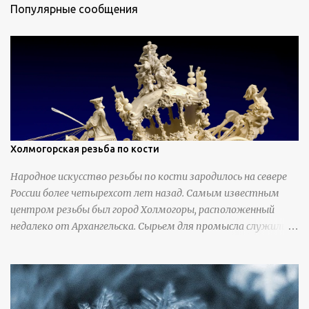
Популярные сообщения
Холмогорская резьба по кости
Народное искусство резьбы по кости зародилось на севере
России более четырехсот лет назад. Самым известным
центром резьбы был город Холмогоры, расположенный
недалеко от Архангельска. Сырьем для промысла служили
кости тюленей, рыб и моржей. Использовали также
обычную трубчатую коровью кость - предплюснус,
облагораживая ее специальной обработкой и тонировкой. В
19 веке резчики также использовали дорогую импортную
слоновую кость для важных заказов. Ажурная ваза