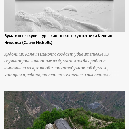
Бумажные скульптуры канадского художника Келвина
Николса (Calvin Nicholls)
Художник Кэлвин Николлс создает удивительные 3D
скульптуры животных из бумаги. Каждая работа
выполнена из архивной хлопчатобумажной бумаги,
которая предотвращает пожелтение и выцветание.
Николлс использует крошечные количества клея для
закрепления отдельных деталей, используя ножи и
инструменты для текстурирования, чтобы точно
вылепить каждую деталь. источник
https://calvinnicholls.com/