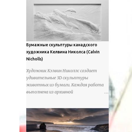
предлагают зрителям незаконченный
рассказ, который усиливается его
уникальной манерой использования
освещения". Для просмотра всех работ,
посетите страницу –
https://www.artfinder.com/artist/takayuki-
Бумажные скульптуры канадского
harada/about/#/
художника Келвина Николса (Calvin
Nicholls)
Художник Кэлвин Николлс создает
удивительные 3D скульптуры
животных из бумаги. Каждая работа
выполнена из архивной
хлопчатобумажной бумаги, которая
предотвращает пожелтение и
выцветание. Николлс использует
крошечные количества клея для
закрепления отдельных деталей,