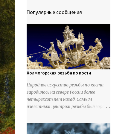
Популярные сообщения
Холмогорская резьба по кости
Народное искусство резьбы по кости
зародилось на севере России более
четырехсот лет назад. Самым
известным центром резьбы был город
Холмогоры, расположенный недалеко
от Архангельска. Сырьем для промысла
служили кости тюленей, рыб и моржей.