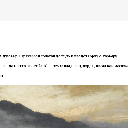
К основному контенту
arson) - шотландский живописец пейзажист
у, Джозеф Фаркуарсон сочетал долгую и плодотворную карьеру
дожника Келвина Николса (Calvin Nicholls)
эрда (англо-шотл. laird — землевладелец, лорд) , писал как маслом
н..