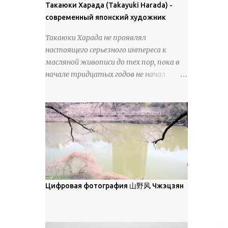
покрова может восприниматься как
Такаюки Харада (Takayuki Harada) -
18 век. Шахматный набор "Рыцари
матовая. Такое свойство чаще всего
современный японский художник
против турок" в шкатулке из
проявляется у свежевыпавшего,
моржовой слоновой кости, высота 26
Такаюки Харада не проявлял
метелевого и фирнизированного снега.
см, Холмогоры, 18 век....
настоящего серьезного интереса к
Тем не менее, иногда значительное
масляной живописи до тех пор, пока в
количество кристаллов может
начале тридцатых годов не начал
располагаться в одной плоскости,
путешествовать по Европе и США.
например, при образовании
Посещая многие крупные
поверхностной изморози. В данном
художественные музеи и галереи, он
случае усиливается зеркальное
был глубоко тронут и вдохновлен
отражение, что приводит к
красотой масляной живописи великих
искристости снега, зависящей от
мастеров. Искусствовед Брайан
положения наблюдателя и высоты
Шервин прокомментировал картины
солнца. Зеркальные свойства наиболее
художника, заявив, что "Такаюки
заметны при угле солнечного света 15°
Харада сочетает в себе классическую
Цифровая фотография 山野风 Чжэцзян
и ниже; при более высокой солнечной
элегантность живописи с реалиями
позиции снег демонстрирует матовое
современной жизни. В некотором
отражение. Эти характеристики
смысле, персонажи его картин
описываются индикатрисой ...