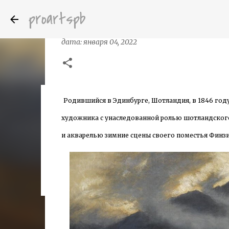
proartspb
Джозеф Фаркуарсон (Joseph Farquh
дата:
января 04, 2022
Родившийся в Эдинбурге, Шотландия, в 1846 год
Бумажные скульптуры канадского ху
дата:
октября 14, 2022
художника с унаследованной ролью шотландского л
8
и акварелью зимние сцены своего поместья Финзи