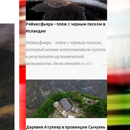
используя ножи и инструменты для
текстурирования, чтобы точно
вылепить каждую деталь. источник
https://calvinnicholls.com/
Рейнисфьяра – пляж с черным песком в
Исландии
Рейнисфьяра - пляж с черным песком,
который возник естественным путем
в результате вулканической
активности. Он включает в себя
массивные базальтовые
нагромождения, базальтовые гроты,
шестиугольные колонны, высокие
утесы, лавовые образования, черную
береговую линию и великолепные
каменные арки.
Деревня Атулиер в провинции Сычуань