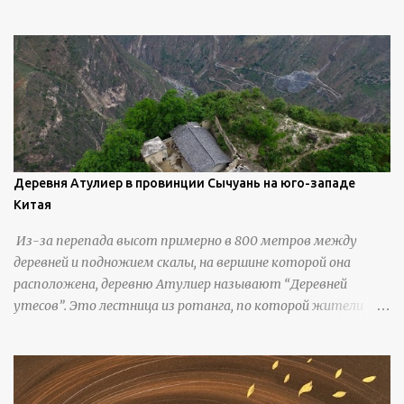
колонны, высокие утесы, лавовые образования, черную
береговую линию и великолепные каменные арки.
Деревня Атулиер в провинции Сычуань на юго-западе
Китая
Из-за перепада высот примерно в 800 метров между
деревней и подножием скалы, на вершине которой она
расположена, деревню Атулиер называют “Деревней
утесов”. Это лестница из ротанга, по которой жители
деревни поднимаются и спускаются на утес.В ноябре 2016
года плетеные лестницы в деревне Клифф были заменены
стальными лестницами с защитными перилами, и
передвижение детей и жителей деревни было улучшено.