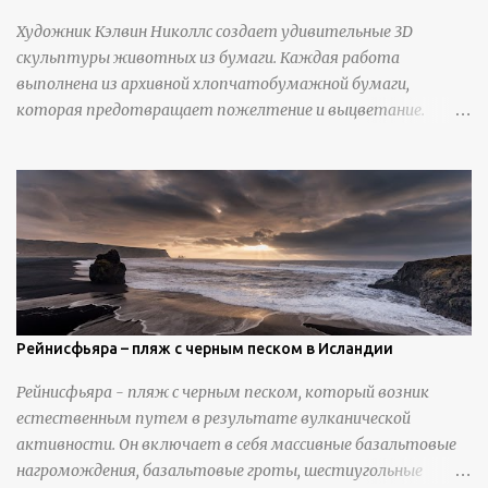
Художник Кэлвин Николлс создает удивительные 3D
скульптуры животных из бумаги. Каждая работа
выполнена из архивной хлопчатобумажной бумаги,
которая предотвращает пожелтение и выцветание.
Николлс использует крошечные количества клея для
закрепления отдельных деталей, используя ножи и
инструменты для текстурирования, чтобы точно
вылепить каждую деталь. источник
https://calvinnicholls.com/
Рейнисфьяра – пляж с черным песком в Исландии
Рейнисфьяра - пляж с черным песком, который возник
естественным путем в результате вулканической
активности. Он включает в себя массивные базальтовые
нагромождения, базальтовые гроты, шестиугольные