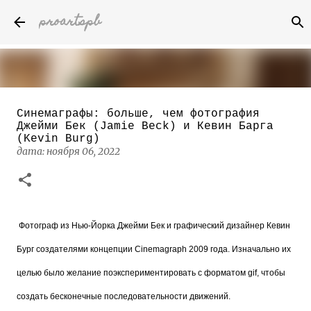
proartspb
К основному контенту
Синемаграфы: больше, чем фотография
Бумажные скульптуры канадского
Джейми Бек (Jamie Beck) и Кевин Барга
художника Келвина Николса (Calvin
(Kevin Burg)
Nicholls)
дата:
ноября 06, 2022
дата:
октября 14, 2022
8
 Фотограф из Нью-Йорка Джейми Бек и графический дизайнер Кевин 
Бург создателями концепции Cinemagraph 2009 года. Изначально их 
целью было желание поэкспериментировать с форматом gif, чтобы 
создать бесконечные последовательности движений. 