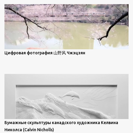
масляной живописи великих мастеров. Искусствовед
Брайан Шервин прокомментировал картины художника,
заявив, что "Такаюки Харада сочетает в себе классическую
элегантность живописи с реалиями современной жизни. В
некотором смысле, персонажи его картин предлагают
зрителям незаконченный рассказ, который усиливается его
уникальной манерой использования освещения". Для
просмотра всех работ, посетите страницу –
Цифровая фотография 山野风 Чжэцзян
https://www.artfinder.com/artist/takayuki-harada/about/#/
Бумажные скульптуры канадского художника Келвина
Николса (Calvin Nicholls)