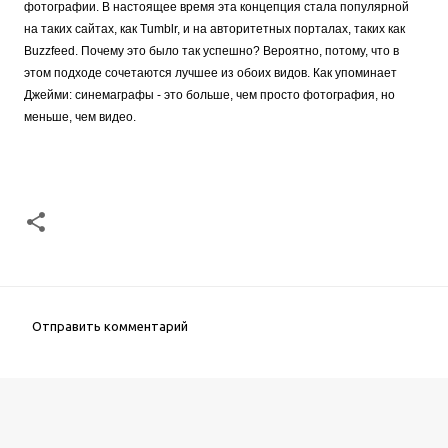
фотографии. В настоящее время эта концепция стала популярной 
на таких сайтах, как Tumblr, и на авторитетных порталах, таких как 
Buzzfeed. Почему это было так успешно? Вероятно, потому, что в 
этом подходе сочетаются лучшее из обоих видов. Как упоминает 
Джейми: синемаграфы - это больше, чем просто фотография, но 
меньше, чем видео.
Отправить комментарий
К
о
м
м
е