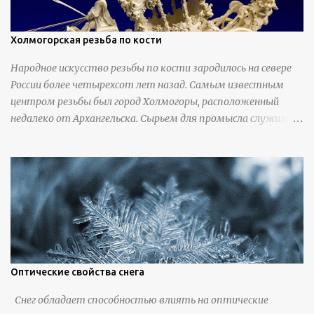
Холмогорская резьба по кости
Народное искусство резьбы по кости зародилось на севере
России более четырехсот лет назад. Самым известным
центром резьбы был город Холмогоры, расположенный
недалеко от Архангельска. Сырьем для промысла служили
кости тюленей, рыб и моржей. Использовали также
обычную трубчатую коровью кость - предплюснус,
облагораживая ее специальной обработкой и тонировкой. В
19 веке резчики также использовали дорогую импортную
слоновую кость для важных заказов. Ажурная ваза
яйцевидной формы с аллегориями времен года - сценами
сбора урожая, сбора фруктов, свадьбы и пожара; кость,
высота 31 см, Н. С. Верещагин, 18 век, из собрания
Государственного Эрмитажа. Кружка с портретами
Оптические свойства снега
русских князей и царей, кость, рог, серебро, высота 24 см,
Снег обладает способностью влиять на оптические
Дудин О. Х., 18 век, из собрания Государственного Эрмитажа.