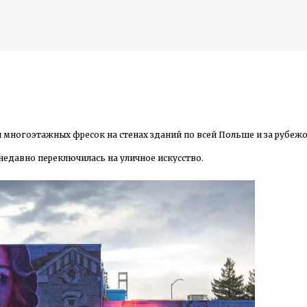
К основному контенту
я многоэтажных фресок на стенах зданий по всей Польше и за рубежо
дожника Келвина Николса (Calvin Nicholls)
 недавно переключилась на уличное искусство.