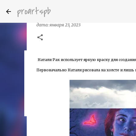
proartspb
Стрит-арт художник Natalia Rak
дата:
января 23, 2023
Натали Рак использует яркую краску для создани
Бумажные скульптуры канадского ху
дата:
октября 14, 2022
Первоначально
Натали
рисовала на холсте и лишь
8