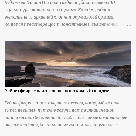
Художник Кэлвин Николлс создает удивительные 3D
скульптуры животных из бумаги. Каждая работа
выполнена из архивной хлопчатобумажной бумаги,
которая предотвращает пожелтение и выцветание.
Николлс использует крошечные количества клея для
закрепления отдельных деталей, используя ножи и
инструменты для текстурирования, чтобы точно
вылепить каждую деталь. источник
https://calvinnicholls.com/
Рейнисфьяра – пляж с черным песком в Исландии
Рейнисфьяра - пляж с черным песком, который возник
естественным путем в результате вулканической
активности. Он включает в себя массивные базальтовые
нагромождения, базальтовые гроты, шестиугольные
колонны, высокие утесы, лавовые образования, черную