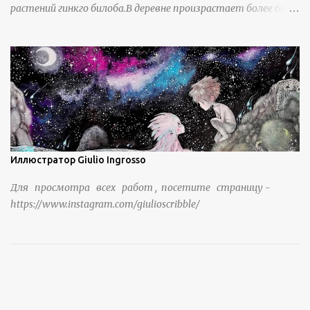
растений гинкго билоба.В деревне произрастает более 6800
деревьев гинкго, в том числе 310 древних деревьев
возрастом более ста лет и 66 деревьев возрастом более
тысячи лет. источник
https://www.sohu.com/a/951672917_121984853
Иллюстратор Giulio Ingrosso
Для просмотра всех работ , посетите страницу -
https://www.instagram.com/giulioscribble/