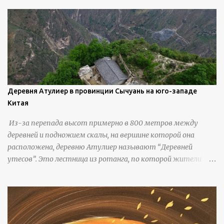
береговую линию и великолепные каменные арки.
Деревня Атулиер в провинции Сычуань на юго-западе
Китая
Из-за перепада высот примерно в 800 метров между
деревней и подножием скалы, на вершине которой она
расположена, деревню Атулиер называют “Деревней
утесов”. Это лестница из ротанга, по которой жители
деревни поднимаются и спускаются на утес.В ноябре 2016
года плетеные лестницы в деревне Клифф были заменены
стальными лестницами с защитными перилами, и
передвижение детей и жителей деревни было улучшено.
Подъем от подножия горы до вершины занимает до 4