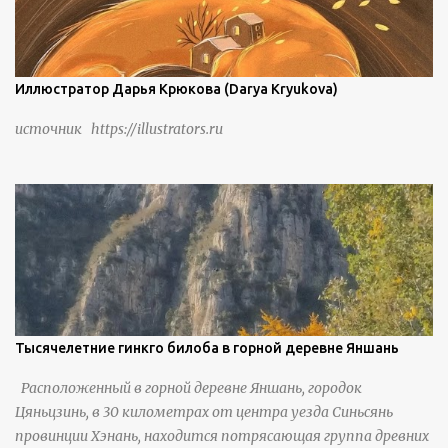
часов. По словам местных жителей, их предки мигрировали
в деревню, поскольку обнаружили, что в этом месте
приятный климат и природная среда, подходящие для
проживания, ведения сельского хозяйства и разведения
Иллюстратор Дарья Крюкова (Darya Kryukova)
скота, и что горные тропы, хотя и крутые, могут помочь
источник https://illustrators.ru
защитить их от бандитизма и войн. С тех пор особая
группа людей живет замкнутой и самодостаточной
жизнью в деревне в течение шести или семи поколений.
Тысячелетние гинкго билоба в горной деревне Яншань
Расположенный в горной деревне Яншань, городок
Цяньцзинь, в 30 километрах от центра уезда Синьсянь
провинции Хэнань, находится потрясающая группа древних