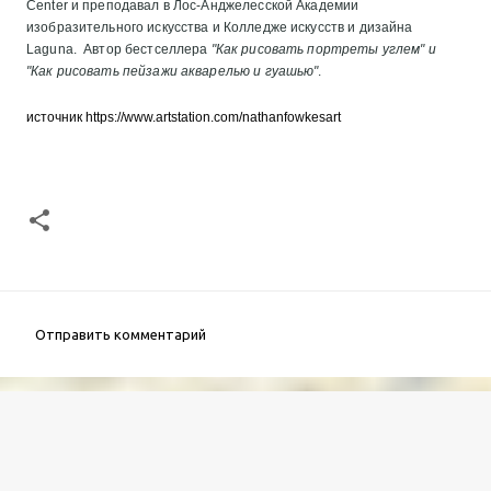
Center и преподавал в Лос-Анджелесской Академии
изобразительного искусства и Колледже искусств и дизайна
Laguna. Автор бестселлера
"Как рисовать портреты углем" и
"Как рисовать пейзажи акварелью и гуашью"
.
источник
https://www.artstation.com/nathanfowkesart
Отправить комментарий
К
о
м
м
е
н