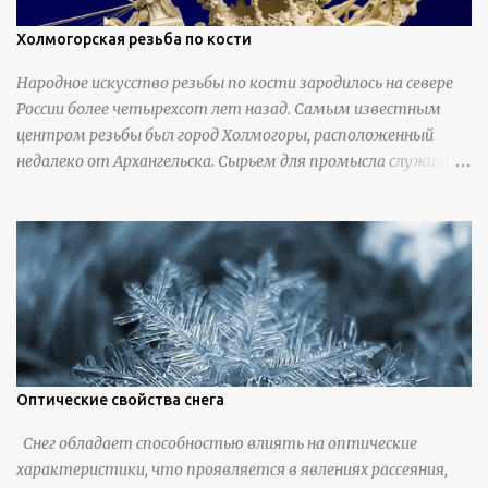
Холмогорская резьба по кости
Народное искусство резьбы по кости зародилось на севере
России более четырехсот лет назад. Самым известным
центром резьбы был город Холмогоры, расположенный
недалеко от Архангельска. Сырьем для промысла служили
кости тюленей, рыб и моржей. Использовали также
обычную трубчатую коровью кость - предплюснус,
облагораживая ее специальной обработкой и тонировкой. В
19 веке резчики также использовали дорогую импортную
слоновую кость для важных заказов. Ажурная ваза
яйцевидной формы с аллегориями времен года - сценами
сбора урожая, сбора фруктов, свадьбы и пожара; кость,
высота 31 см, Н. С. Верещагин, 18 век, из собрания
Государственного Эрмитажа. Кружка с портретами
Оптические свойства снега
русских князей и царей, кость, рог, серебро, высота 24 см,
Снег обладает способностью влиять на оптические
Дудин О. Х., 18 век, из собрания Государственного Эрмитажа.
характеристики, что проявляется в явлениях рассеяния,
Панно с изображением церкви Святых Петра и Павла,