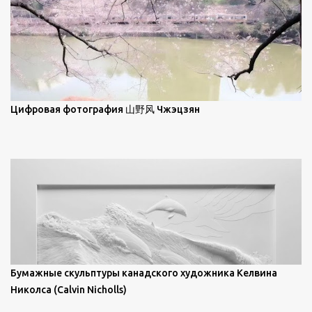
Брайан Шервин прокомментировал картины художника,
заявив, что "Такаюки Харада сочетает в себе классическую
элегантность живописи с реалиями современной жизни. В
некотором смысле, персонажи его картин предлагают
зрителям незаконченный рассказ, который усиливается его
уникальной манерой использования освещения". Для
просмотра всех работ, посетите страницу –
Цифровая фотография 山野风 Чжэцзян
https://www.artfinder.com/artist/takayuki-harada/about/#/
Бумажные скульптуры канадского художника Келвина
Николса (Calvin Nicholls)