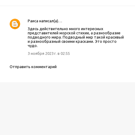
Раиса
написал(а)…
К
Здесь действительно много интересных
о
представителей морской стихии, а разнообразие
м
подводного мира. Подводный мир такой красивый
и разнообразный своими красками. Это просто
м
чудо.
е
3 ноября 2023 г. в 02:55
н
т
Отправить комментарий
а
р
и
и