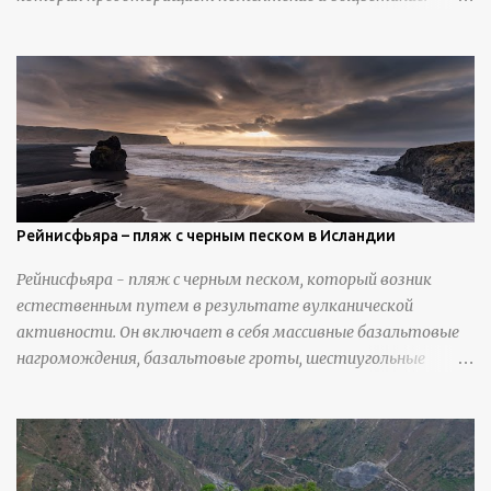
Николлс использует крошечные количества клея для
закрепления отдельных деталей, используя ножи и
инструменты для текстурирования, чтобы точно
вылепить каждую деталь. источник
https://calvinnicholls.com/
Рейнисфьяра – пляж с черным песком в Исландии
Рейнисфьяра - пляж с черным песком, который возник
естественным путем в результате вулканической
активности. Он включает в себя массивные базальтовые
нагромождения, базальтовые гроты, шестиугольные
колонны, высокие утесы, лавовые образования, черную
береговую линию и великолепные каменные арки.