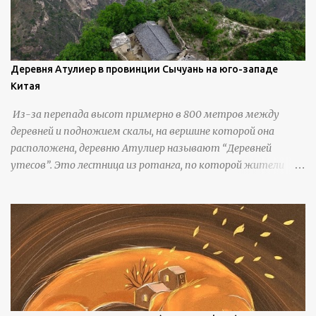
Деревня Атулиер в провинции Сычуань на юго-западе
Китая
Из-за перепада высот примерно в 800 метров между
деревней и подножием скалы, на вершине которой она
расположена, деревню Атулиер называют “Деревней
утесов”. Это лестница из ротанга, по которой жители
деревни поднимаются и спускаются на утес.В ноябре 2016
года плетеные лестницы в деревне Клифф были заменены
стальными лестницами с защитными перилами, и
передвижение детей и жителей деревни было улучшено.
Подъем от подножия горы до вершины занимает до 4
часов. По словам местных жителей, их предки мигрировали
в деревню, поскольку обнаружили, что в этом месте
приятный климат и природная среда, подходящие для