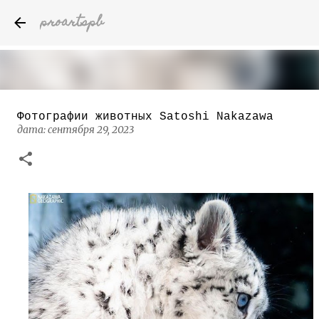
proartspb
К основному контенту
Фотографии животных Satoshi Nakazawa
Бумажные скульптуры канадского
дата:
сентября 29, 2023
художника Келвина Николса (Calvin
Nicholls)
дата:
октября 14, 2022
8