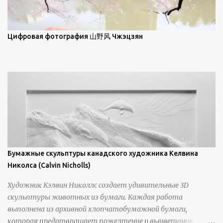
зрителям незаконченный рассказ, который усиливается его
уникальной манерой использования освещения". Для
просмотра всех работ, посетите страницу –
Цифровая фотография 山野风 Чжэцзян
https://www.artfinder.com/artist/takayuki-harada/about/#/
Бумажные скульптуры канадского художника Келвина
Николса (Calvin Nicholls)
Художник Кэлвин Николлс создает удивительные 3D
скульптуры животных из бумаги. Каждая работа
выполнена из архивной хлопчатобумажной бумаги,
которая предотвращает пожелтение и выцветание.