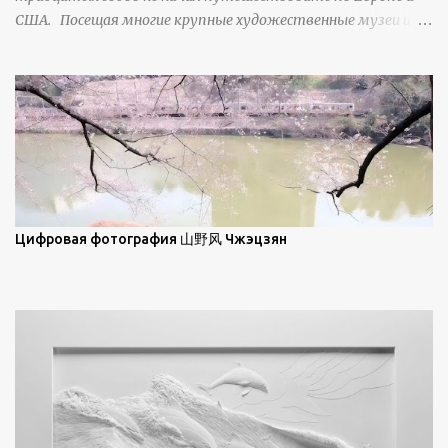
ниже; при более высокой солнечной позиции снег
США. Посещая многие крупные художественные музеи и
демонстрирует матовое отражение. Эти
галереи, он был глубоко тронут и вдохновлен красотой
характеристики описываются индикатрисой ...
масляной живописи великих мастеров. Искусствовед
Брайан Шервин прокомментировал картины художника,
заявив, что "Такаюки Харада сочетает в себе классическую
элегантность живописи с реалиями современной жизни. В
некотором смысле, персонажи его картин предлагают
зрителям незаконченный рассказ, который усиливается его
уникальной манерой использования освещения". Для
просмотра всех работ, посетите страницу –
Цифровая фотография 山野风 Чжэцзян
https://www.artfinder.com/artist/takayuki-harada/about/#/