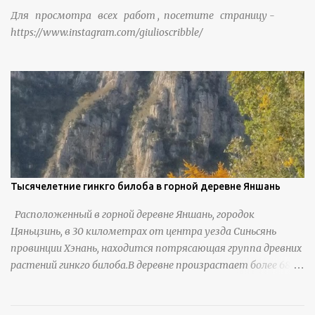
Для просмотра всех работ , посетите страницу -
https://www.instagram.com/giulioscribble/
Тысячелетние гинкго билоба в горной деревне Яншань
Расположенный в горной деревне Яншань, городок
Цяньцзинь, в 30 километрах от центра уезда Синьсянь
провинции Хэнань, находится потрясающая группа древних
растений гинкго билоба.В деревне произрастает более 6800
деревьев гинкго, в том числе 310 древних деревьев
возрастом более ста лет и 66 деревьев возрастом более