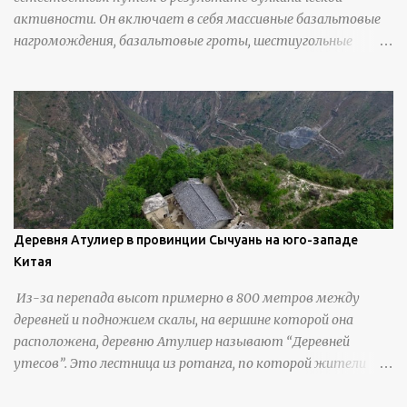
активности. Он включает в себя массивные базальтовые
нагромождения, базальтовые гроты, шестиугольные
колонны, высокие утесы, лавовые образования, черную
береговую линию и великолепные каменные арки.
Деревня Атулиер в провинции Сычуань на юго-западе
Китая
Из-за перепада высот примерно в 800 метров между
деревней и подножием скалы, на вершине которой она
расположена, деревню Атулиер называют “Деревней
утесов”. Это лестница из ротанга, по которой жители
деревни поднимаются и спускаются на утес.В ноябре 2016