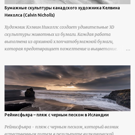
Бумажные скульптуры канадского художника Келвина
Николса (Calvin Nicholls)
Художник Кэлвин Николлс создает удивительные 3D
скульптуры животных из бумаги. Каждая работа
выполнена из архивной хлопчатобумажной бумаги,
которая предотвращает пожелтение и выцветание.
Николлс использует крошечные количества клея для
закрепления отдельных деталей, используя ножи и
инструменты для текстурирования, чтобы точно
вылепить каждую деталь. источник
https://calvinnicholls.com/
Рейнисфьяра – пляж с черным песком в Исландии
Рейнисфьяра - пляж с черным песком, который возник
естественным путем в результате вулканической