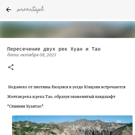
proartspb
К основному контенту
Пересечение двух рек Хуан и Тао
Бумажные скульптуры канадского
дата:
октября 08, 2023
художника Келвина Николса (Calvin
Nicholls)
дата:
октября 14, 2022
8
Недалеко от плотины Люцзяся в уезде Юнцзин встречаются
Желтая река и река Тао, образуя знаменитый ландшафт
“Слияния Хуантао”.