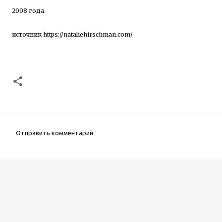
2008 года.
источник
https://nataliehirschman.com/
Отправить комментарий
К
о
м
м
е
н
т
а