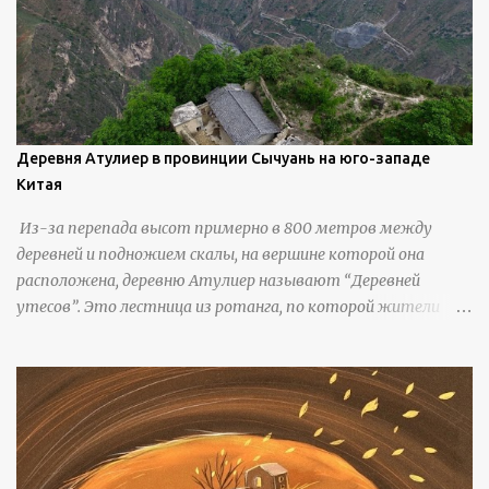
Деревня Атулиер в провинции Сычуань на юго-западе
Китая
Из-за перепада высот примерно в 800 метров между
деревней и подножием скалы, на вершине которой она
расположена, деревню Атулиер называют “Деревней
утесов”. Это лестница из ротанга, по которой жители
деревни поднимаются и спускаются на утес.В ноябре 2016
года плетеные лестницы в деревне Клифф были заменены
стальными лестницами с защитными перилами, и
передвижение детей и жителей деревни было улучшено.
Подъем от подножия горы до вершины занимает до 4
часов. По словам местных жителей, их предки мигрировали