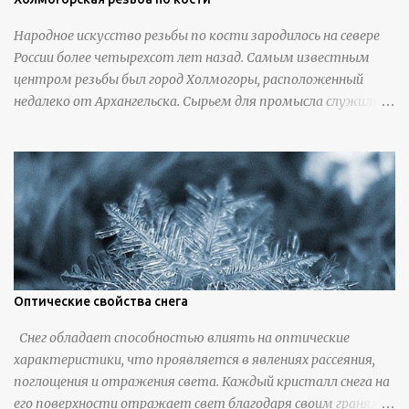
Народное искусство резьбы по кости зародилось на севере
России более четырехсот лет назад. Самым известным
центром резьбы был город Холмогоры, расположенный
недалеко от Архангельска. Сырьем для промысла служили
кости тюленей, рыб и моржей. Использовали также
обычную трубчатую коровью кость - предплюснус,
облагораживая ее специальной обработкой и тонировкой. В
19 веке резчики также использовали дорогую импортную
слоновую кость для важных заказов. Ажурная ваза
яйцевидной формы с аллегориями времен года - сценами
сбора урожая, сбора фруктов, свадьбы и пожара; кость,
высота 31 см, Н. С. Верещагин, 18 век, из собрания
Государственного Эрмитажа. Кружка с портретами
Оптические свойства снега
русских князей и царей, кость, рог, серебро, высота 24 см,
Снег обладает способностью влиять на оптические
Дудин О. Х., 18 век, из собрания Государственного Эрмитажа.
характеристики, что проявляется в явлениях рассеяния,
Панно с изображением церкви Святых Петра и Павла,
поглощения и отражения света. Каждый кристалл снега на
моржовая слоновая кость, Холмогоры, 18 век. Шахматный
его поверхности отражает свет благодаря своим граням,
набор "Рыцари против турок" в шкатулке из моржовой