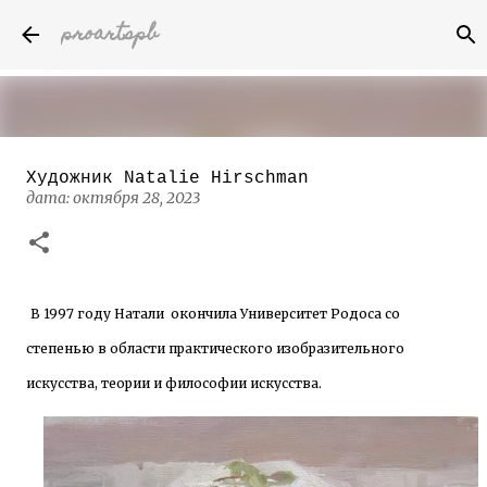
proartspb
К основному контенту
Художник Natalie Hirschman
Бумажные скульптуры канадского
дата:
октября 28, 2023
художника Келвина Николса (Calvin
Nicholls)
дата:
октября 14, 2022
8
В 1997 году Натали окончила Университет Родоса со
степенью в области практического изобразительного
искусства, теории и философии искусства.