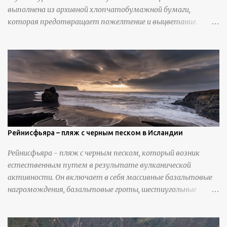
выполнена из архивной хлопчатобумажной бумаги,
которая предотвращает пожелтение и выцветание.
Николлс использует крошечные количества клея для
закрепления отдельных деталей, используя ножи и
инструменты для текстурирования, чтобы точно
вылепить каждую деталь. источник
https://calvinnicholls.com/
Рейнисфьяра – пляж с черным песком в Исландии
Рейнисфьяра - пляж с черным песком, который возник
естественным путем в результате вулканической
активности. Он включает в себя массивные базальтовые
нагромождения, базальтовые гроты, шестиугольные
колонны, высокие утесы, лавовые образования, черную
береговую линию и великолепные каменные арки.