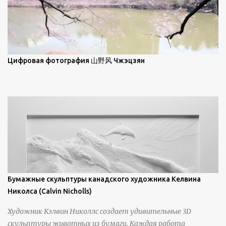
элегантность живописи с реалиями современной жизни. В
некотором смысле, персонажи его картин предлагают
зрителям незаконченный рассказ, который усиливается его
уникальной манерой использования освещения". Для
просмотра всех работ, посетите страницу –
Цифровая фотография 山野风 Чжэцзян
https://www.artfinder.com/artist/takayuki-harada/about/#/
Бумажные скульптуры канадского художника Келвина
Николса (Calvin Nicholls)
Художник Кэлвин Николлс создает удивительные 3D
скульптуры животных из бумаги. Каждая работа