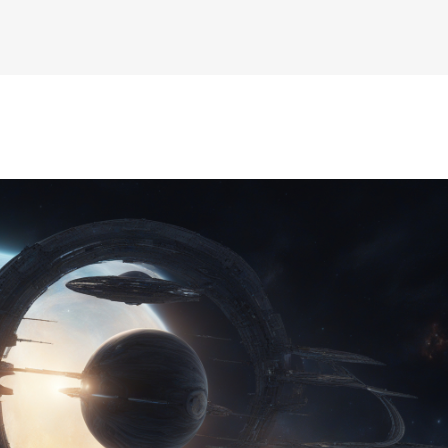
К основному контенту
дожника Келвина Николса (Calvin Nicholls)