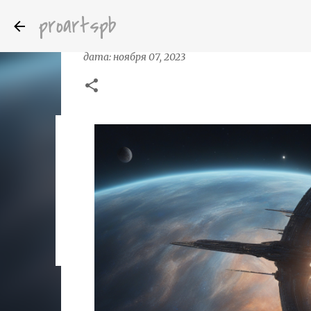
proartspb
Science Fiction Space
дата:
ноября 07, 2023
Бумажные скульптуры канадского ху
дата:
октября 14, 2022
8