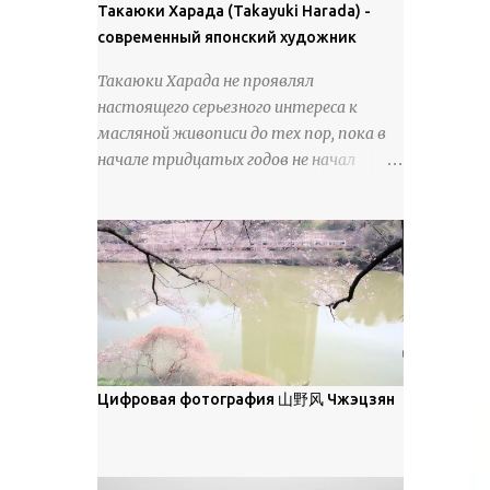
покрова может восприниматься как
Такаюки Харада (Takayuki Harada) -
18 век. Шахматный набор "Рыцари
матовая. Такое свойство чаще всего
современный японский художник
против турок" в шкатулке из
проявляется у свежевыпавшего,
моржовой слоновой кости, высота 26
Такаюки Харада не проявлял
метелевого и фирнизированного снега.
см, Холмогоры, 18 век....
настоящего серьезного интереса к
Тем не менее, иногда значительное
масляной живописи до тех пор, пока в
количество кристаллов может
начале тридцатых годов не начал
располагаться в одной плоскости,
путешествовать по Европе и США.
например, при образовании
Посещая многие крупные
поверхностной изморози. В данном
художественные музеи и галереи, он
случае усиливается зеркальное
был глубоко тронут и вдохновлен
отражение, что приводит к
красотой масляной живописи великих
искристости снега, зависящей от
мастеров. Искусствовед Брайан
положения наблюдателя и высоты
Шервин прокомментировал картины
солнца. Зеркальные свойства наиболее
художника, заявив, что "Такаюки
заметны при угле солнечного света 15°
Харада сочетает в себе классическую
Цифровая фотография 山野风 Чжэцзян
и ниже; при более высокой солнечной
элегантность живописи с реалиями
позиции снег демонстрирует матовое
современной жизни. В некотором
отражение. Эти характеристики
смысле, персонажи его картин
описываются индикатрисой ...