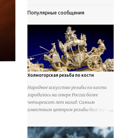
Популярные сообщения
Холмогорская резьба по кости
Народное искусство резьбы по кости
зародилось на севере России более
четырехсот лет назад. Самым
известным центром резьбы был город
Холмогоры, расположенный недалеко
от Архангельска. Сырьем для промысла
служили кости тюленей, рыб и моржей.