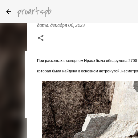
proartspb
При раскопках в Ираке обнаружена
дата:
декабря 06, 2023
При раскопках в северном Ираке была обнаружена 2700-
Бумажные скульптуры канадского ху
дата:
октября 14, 2022
которая была найдена в основном нетронутой, несмотря
8