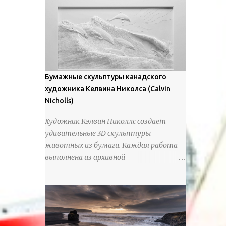
предлагают зрителям незаконченный
рассказ, который усиливается его
уникальной манерой использования
освещения". Для просмотра всех работ,
посетите страницу –
https://www.artfinder.com/artist/takayuki-
Бумажные скульптуры канадского
harada/about/#/
художника Келвина Николса (Calvin
Nicholls)
Художник Кэлвин Николлс создает
удивительные 3D скульптуры
животных из бумаги. Каждая работа
выполнена из архивной
хлопчатобумажной бумаги, которая
предотвращает пожелтение и
выцветание. Николлс использует
крошечные количества клея для
закрепления отдельных деталей,