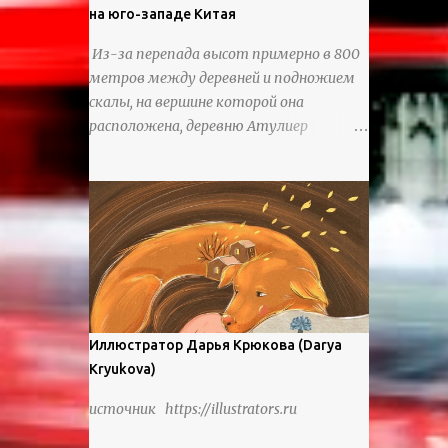
на юго-западе Китая
Из-за перепада высот примерно в 800
метров между деревней и подножием
скалы, на вершине которой она
расположена, деревню Атулиер
называют “Деревней утесов”. Это
лестница из ротанга, по которой
жители деревни поднимаются и
спускаются на утес.В ноябре 2016 года
плетеные лестницы в деревне Клифф
были заменены стальными лестницами
с защитными перилами, и
передвижение детей и жителей деревни
было улучшено. Подъем от подножия
Иллюстратор Дарья Крюкова (Darya
горы до вершины занимает до 4 часов.
Kryukova)
По словам местных жителей, их предки
источник https://illustrators.ru
мигрировали в деревню, поскольку
обнаружили, что в этом месте