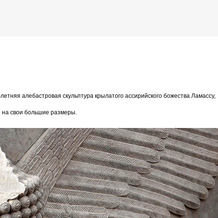
К основному контенту
 крылатая скульптура возрастом 2700 лет
летняя алебастровая скульптура крылатого ассирийского божества Ламассу,
дожника Келвина Николса (Calvin Nicholls)
 на свои большие размеры.