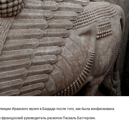
лекции Иракского музея в Багдаде после того, как была конфискована
л французский руководитель раскопок Паскаль Баттерлин.