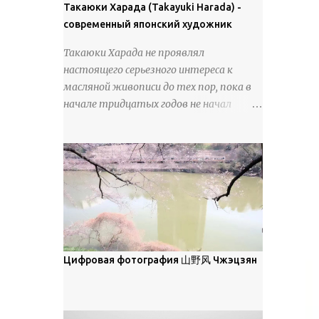
покрова может восприниматься как
Такаюки Харада (Takayuki Harada) -
18 век. Шахматный набор "Рыцари
матовая. Такое свойство чаще всего
современный японский художник
против турок" в шкатулке из
проявляется у свежевыпавшего,
моржовой слоновой кости, высота 26
Такаюки Харада не проявлял
метелевого и фирнизированного снега.
см, Холмогоры, 18 век....
настоящего серьезного интереса к
Тем не менее, иногда значительное
масляной живописи до тех пор, пока в
количество кристаллов может
начале тридцатых годов не начал
располагаться в одной плоскости,
путешествовать по Европе и США.
например, при образовании
Посещая многие крупные
поверхностной изморози. В данном
художественные музеи и галереи, он
случае усиливается зеркальное
был глубоко тронут и вдохновлен
отражение, что приводит к
красотой масляной живописи великих
искристости снега, зависящей от
мастеров. Искусствовед Брайан
положения наблюдателя и высоты
Шервин прокомментировал картины
солнца. Зеркальные свойства наиболее
художника, заявив, что "Такаюки
заметны при угле солнечного света 15°
Харада сочетает в себе классическую
Цифровая фотография 山野风 Чжэцзян
и ниже; при более высокой солнечной
элегантность живописи с реалиями
позиции снег демонстрирует матовое
современной жизни. В некотором
отражение. Эти характеристики
смысле, персонажи его картин
описываются индикатрисой ...