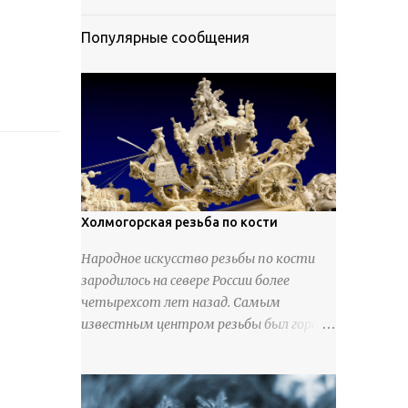
Популярные сообщения
Холмогорская резьба по кости
Народное искусство резьбы по кости
зародилось на севере России более
четырехсот лет назад. Самым
известным центром резьбы был город
Холмогоры, расположенный недалеко
от Архангельска. Сырьем для промысла
служили кости тюленей, рыб и моржей.