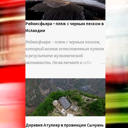
используя ножи и инструменты для
текстурирования, чтобы точно
вылепить каждую деталь. источник
https://calvinnicholls.com/
Рейнисфьяра – пляж с черным песком в
Исландии
Рейнисфьяра - пляж с черным песком,
который возник естественным путем
в результате вулканической
активности. Он включает в себя
массивные базальтовые
нагромождения, базальтовые гроты,
шестиугольные колонны, высокие
утесы, лавовые образования, черную
береговую линию и великолепные
каменные арки.
Деревня Атулиер в провинции Сычуань