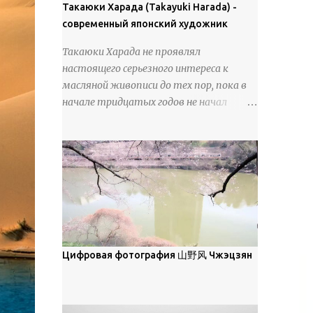
покрова может восприниматься как
Такаюки Харада (Takayuki Harada) -
18 век. Шахматный набор "Рыцари
матовая. Такое свойство чаще всего
современный японский художник
против турок" в шкатулке из
проявляется у свежевыпавшего,
моржовой слоновой кости, высота 26
Такаюки Харада не проявлял
метелевого и фирнизированного снега.
см, Холмогоры, 18 век....
настоящего серьезного интереса к
Тем не менее, иногда значительное
масляной живописи до тех пор, пока в
количество кристаллов может
начале тридцатых годов не начал
располагаться в одной плоскости,
путешествовать по Европе и США.
например, при образовании
Посещая многие крупные
поверхностной изморози. В данном
художественные музеи и галереи, он
случае усиливается зеркальное
был глубоко тронут и вдохновлен
отражение, что приводит к
красотой масляной живописи великих
искристости снега, зависящей от
мастеров. Искусствовед Брайан
положения наблюдателя и высоты
Шервин прокомментировал картины
солнца. Зеркальные свойства наиболее
художника, заявив, что "Такаюки
заметны при угле солнечного света 15°
Харада сочетает в себе классическую
Цифровая фотография 山野风 Чжэцзян
и ниже; при более высокой солнечной
элегантность живописи с реалиями
позиции снег демонстрирует матовое
современной жизни. В некотором
отражение. Эти характеристики
смысле, персонажи его картин
описываются индикатрисой ...