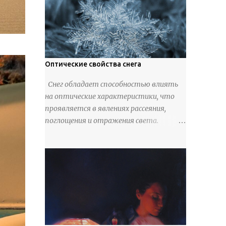
Использовали также обычную
трубчатую коровью кость -
предплюснус, облагораживая ее
специальной обработкой и тонировкой.
В 19 веке резчики также использовали
дорогую импортную слоновую кость
Оптические свойства снега
для важных заказов. Ажурная ваза
Снег обладает способностью влиять
яйцевидной формы с аллегориями
на оптические характеристики, что
времен года - сценами сбора урожая,
проявляется в явлениях рассеяния,
сбора фруктов, свадьбы и пожара;
поглощения и отражения света.
кость, высота 31 см, Н. С. Верещагин, 18
Каждый кристалл снега на его
век, из собрания Государственного
поверхности отражает свет
Эрмитажа. Кружка с портретами
благодаря своим граням, однако
русских князей и царей, кость, рог,
разнообразно ориентированные
серебро, высота 24 см, Дудин О. Х., 18 век,
кристаллы рассеивают лучи в разные
из собрания Государственного
направления, что создает практически
Эрмитажа. Панно с изображением
идеальное диффузное отражение. В
церкви Святых Петра и Павла,
результате поверхность снежного
моржовая слоновая кость, Холмогоры,