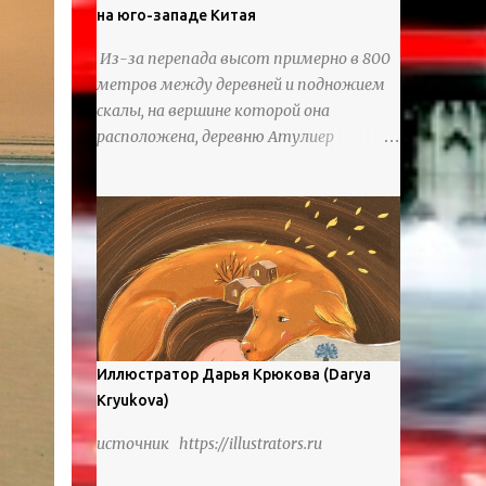
на юго-западе Китая
Из-за перепада высот примерно в 800
метров между деревней и подножием
скалы, на вершине которой она
расположена, деревню Атулиер
называют “Деревней утесов”. Это
лестница из ротанга, по которой
жители деревни поднимаются и
спускаются на утес.В ноябре 2016 года
плетеные лестницы в деревне Клифф
были заменены стальными лестницами
с защитными перилами, и
передвижение детей и жителей деревни
было улучшено. Подъем от подножия
Иллюстратор Дарья Крюкова (Darya
горы до вершины занимает до 4 часов.
Kryukova)
По словам местных жителей, их предки
источник https://illustrators.ru
мигрировали в деревню, поскольку
обнаружили, что в этом месте