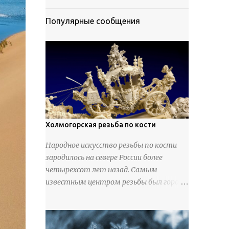
Популярные сообщения
Холмогорская резьба по кости
Народное искусство резьбы по кости
зародилось на севере России более
четырехсот лет назад. Самым
известным центром резьбы был город
Холмогоры, расположенный недалеко
от Архангельска. Сырьем для промысла
служили кости тюленей, рыб и моржей.