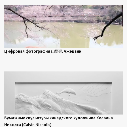
масляной живописи великих мастеров. Искусствовед
Брайан Шервин прокомментировал картины художника,
заявив, что "Такаюки Харада сочетает в себе классическую
элегантность живописи с реалиями современной жизни. В
некотором смысле, персонажи его картин предлагают
зрителям незаконченный рассказ, который усиливается его
уникальной манерой использования освещения". Для
просмотра всех работ, посетите страницу –
Цифровая фотография 山野风 Чжэцзян
https://www.artfinder.com/artist/takayuki-harada/about/#/
Бумажные скульптуры канадского художника Келвина
Николса (Calvin Nicholls)