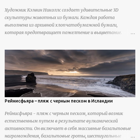
Художник Кэлвин Николлс создает удивительные 3D
скульптуры животных из бумаги. Каждая работа
выполнена из архивной хлопчатобумажной бумаги,
которая предотвращает пожелтение и выцветание.
Николлс использует крошечные количества клея для
закрепления отдельных деталей, используя ножи и
инструменты для текстурирования, чтобы точно
вылепить каждую деталь. источник
https://calvinnicholls.com/
Рейнисфьяра – пляж с черным песком в Исландии
Рейнисфьяра - пляж с черным песком, который возник
естественным путем в результате вулканической
активности. Он включает в себя массивные базальтовые
нагромождения, базальтовые гроты, шестиугольные