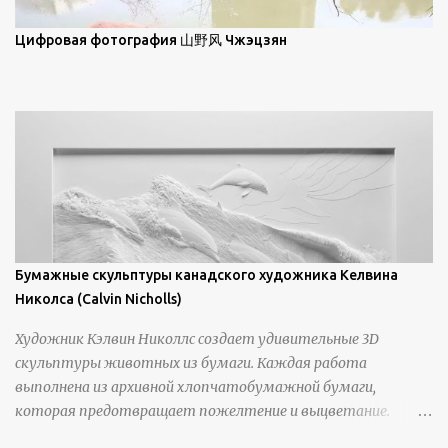
уникальной манерой использования освещения". Для
просмотра всех работ, посетите страницу –
Цифровая фотография 山野风 Чжэцзян
https://www.artfinder.com/artist/takayuki-harada/about/#/
Бумажные скульптуры канадского художника Келвина
Николса (Calvin Nicholls)
Художник Кэлвин Николлс создает удивительные 3D
скульптуры животных из бумаги. Каждая работа
выполнена из архивной хлопчатобумажной бумаги,
которая предотвращает пожелтение и выцветание.
Николлс использует крошечные количества клея для