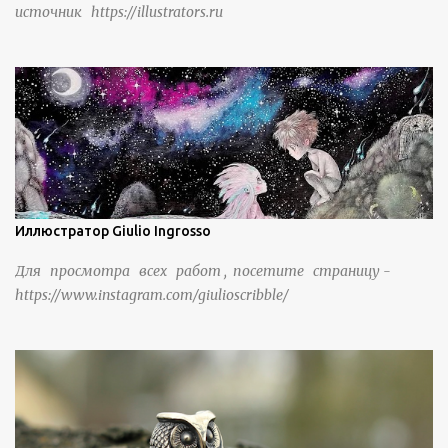
источник https://illustrators.ru
защитить их от бандитизма и войн. С тех пор особая
группа людей живет замкнутой и самодостаточной
жизнью в деревне в течение шести или семи поколений.
Иллюстратор Giulio Ingrosso
Для просмотра всех работ , посетите страницу -
https://www.instagram.com/giulioscribble/