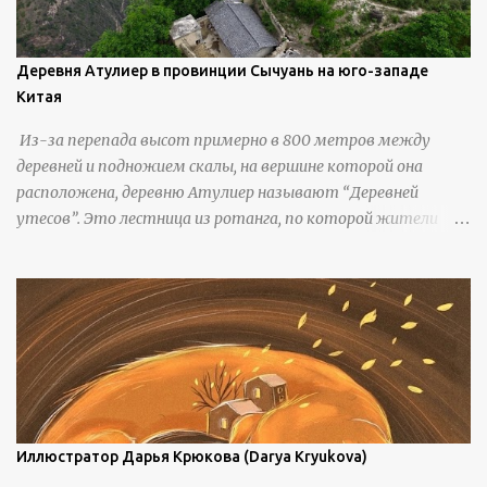
Деревня Атулиер в провинции Сычуань на юго-западе
Китая
Из-за перепада высот примерно в 800 метров между
деревней и подножием скалы, на вершине которой она
расположена, деревню Атулиер называют “Деревней
утесов”. Это лестница из ротанга, по которой жители
деревни поднимаются и спускаются на утес.В ноябре 2016
года плетеные лестницы в деревне Клифф были заменены
стальными лестницами с защитными перилами, и
передвижение детей и жителей деревни было улучшено.
Подъем от подножия горы до вершины занимает до 4
часов. По словам местных жителей, их предки мигрировали
в деревню, поскольку обнаружили, что в этом месте
приятный климат и природная среда, подходящие для
проживания, ведения сельского хозяйства и разведения
Иллюстратор Дарья Крюкова (Darya Kryukova)
скота, и что горные тропы, хотя и крутые, могут помочь