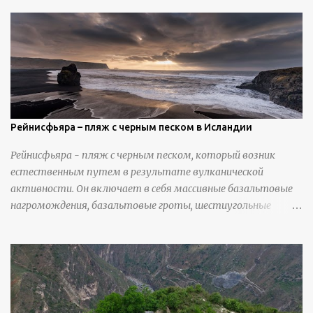
закрепления отдельных деталей, используя ножи и
инструменты для текстурирования, чтобы точно
вылепить каждую деталь. источник
https://calvinnicholls.com/
Рейнисфьяра – пляж с черным песком в Исландии
Рейнисфьяра - пляж с черным песком, который возник
естественным путем в результате вулканической
активности. Он включает в себя массивные базальтовые
нагромождения, базальтовые гроты, шестиугольные
колонны, высокие утесы, лавовые образования, черную
береговую линию и великолепные каменные арки.