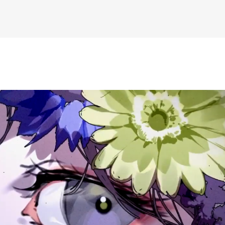
К основному контенту
дожника Келвина Николса (Calvin Nicholls)