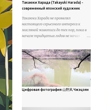
покрова может восприниматься как
Такаюки Харада (Takayuki Harada) -
18 век. Шахматный набор "Рыцари
матовая. Такое свойство чаще всего
современный японский художник
против турок" в шкатулке из
проявляется у свежевыпавшего,
моржовой слоновой кости, высота 26
Такаюки Харада не проявлял
метелевого и фирнизированного снега.
см, Холмогоры, 18 век....
настоящего серьезного интереса к
Тем не менее, иногда значительное
масляной живописи до тех пор, пока в
количество кристаллов может
начале тридцатых годов не начал
располагаться в одной плоскости,
путешествовать по Европе и США.
например, при образовании
Посещая многие крупные
поверхностной изморози. В данном
художественные музеи и галереи, он
случае усиливается зеркальное
был глубоко тронут и вдохновлен
отражение, что приводит к
красотой масляной живописи великих
искристости снега, зависящей от
мастеров. Искусствовед Брайан
положения наблюдателя и высоты
Шервин прокомментировал картины
солнца. Зеркальные свойства наиболее
художника, заявив, что "Такаюки
заметны при угле солнечного света 15°
Харада сочетает в себе классическую
Цифровая фотография 山野风 Чжэцзян
и ниже; при более высокой солнечной
элегантность живописи с реалиями
позиции снег демонстрирует матовое
современной жизни. В некотором
отражение. Эти характеристики
смысле, персонажи его картин
описываются индикатрисой ...