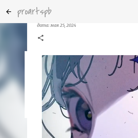
proartspb
Иллюстрации KeeUUU Япония
дата:
мая 25, 2024
Бумажные скульптуры канадского ху
дата:
октября 14, 2022
8