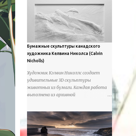
предлагают зрителям незаконченный
рассказ, который усиливается его
уникальной манерой использования
освещения". Для просмотра всех работ,
посетите страницу –
https://www.artfinder.com/artist/takayuki-
Бумажные скульптуры канадского
harada/about/#/
художника Келвина Николса (Calvin
Nicholls)
Художник Кэлвин Николлс создает
удивительные 3D скульптуры
животных из бумаги. Каждая работа
выполнена из архивной
хлопчатобумажной бумаги, которая
предотвращает пожелтение и
выцветание. Николлс использует
крошечные количества клея для
закрепления отдельных деталей,