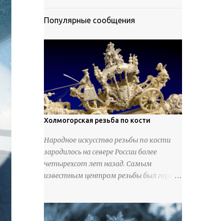
Популярные сообщения
Холмогорская резьба по кости
Народное искусство резьбы по кости
зародилось на севере России более
четырехсот лет назад. Самым
известным центром резьбы был город
Холмогоры, расположенный недалеко
от Архангельска. Сырьем для промысла
служили кости тюленей, рыб и моржей.