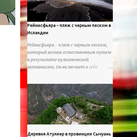
используя ножи и инструменты для
текстурирования, чтобы точно
вылепить каждую деталь. источник
https://calvinnicholls.com/
Рейнисфьяра – пляж с черным песком в
Исландии
Рейнисфьяра - пляж с черным песком,
который возник естественным путем
в результате вулканической
активности. Он включает в себя
массивные базальтовые
нагромождения, базальтовые гроты,
шестиугольные колонны, высокие
утесы, лавовые образования, черную
береговую линию и великолепные
каменные арки.
Деревня Атулиер в провинции Сычуань