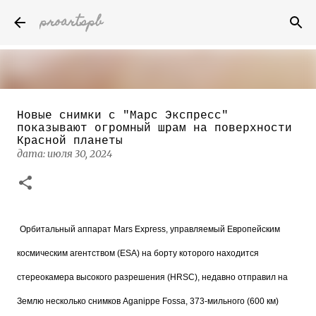
proartspb
К основному контенту
Новые снимки с "Марс Экспресс"
Бумажные скульптуры канадского
показывают огромный шрам на поверхности
художника Келвина Николса (Calvin
Красной планеты
Nicholls)
дата:
июля 30, 2024
дата:
октября 14, 2022
8
Орбитальный аппарат Mars Express, управляемый Европейским
космическим агентством (ESA) на борту которого находится
стереокамера высокого разрешения (HRSC), недавно отправил на
Землю несколько снимков Aganippe Fossa, 373-мильного (600 км)