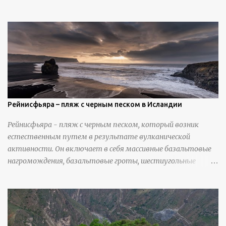
Николлс использует крошечные количества клея для
закрепления отдельных деталей, используя ножи и
инструменты для текстурирования, чтобы точно
вылепить каждую деталь. источник
https://calvinnicholls.com/
Рейнисфьяра – пляж с черным песком в Исландии
Рейнисфьяра - пляж с черным песком, который возник
естественным путем в результате вулканической
активности. Он включает в себя массивные базальтовые
нагромождения, базальтовые гроты, шестиугольные
колонны, высокие утесы, лавовые образования, черную
береговую линию и великолепные каменные арки.