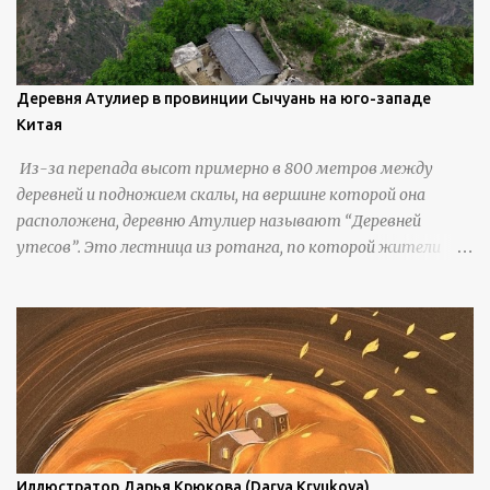
Деревня Атулиер в провинции Сычуань на юго-западе
Китая
Из-за перепада высот примерно в 800 метров между
деревней и подножием скалы, на вершине которой она
расположена, деревню Атулиер называют “Деревней
утесов”. Это лестница из ротанга, по которой жители
деревни поднимаются и спускаются на утес.В ноябре 2016
года плетеные лестницы в деревне Клифф были заменены
стальными лестницами с защитными перилами, и
передвижение детей и жителей деревни было улучшено.
Подъем от подножия горы до вершины занимает до 4
часов. По словам местных жителей, их предки мигрировали
в деревню, поскольку обнаружили, что в этом месте
приятный климат и природная среда, подходящие для
проживания, ведения сельского хозяйства и разведения
Иллюстратор Дарья Крюкова (Darya Kryukova)