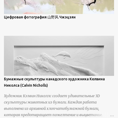
зрителям незаконченный рассказ, который усиливается его
уникальной манерой использования освещения". Для
просмотра всех работ, посетите страницу –
Цифровая фотография 山野风 Чжэцзян
https://www.artfinder.com/artist/takayuki-harada/about/#/
Бумажные скульптуры канадского художника Келвина
Николса (Calvin Nicholls)
Художник Кэлвин Николлс создает удивительные 3D
скульптуры животных из бумаги. Каждая работа
выполнена из архивной хлопчатобумажной бумаги,
которая предотвращает пожелтение и выцветание.