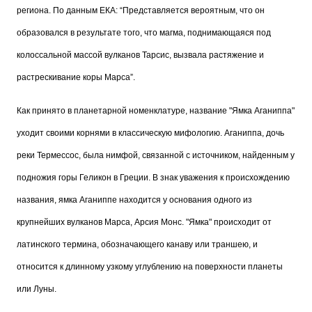
региона. По данным ЕКА: “Представляется вероятным, что он
образовался в результате того, что магма, поднимающаяся под
колоссальной массой вулканов Тарсис, вызвала растяжение и
растрескивание коры Марса”.
Как принято в планетарной номенклатуре, название "Ямка Аганиппа"
уходит своими корнями в классическую мифологию. Аганиппа, дочь
реки Термессос, была нимфой, связанной с источником, найденным у
подножия горы Геликон в Греции. В знак уважения к происхождению
названия, ямка Аганиппе находится у основания одного из
крупнейших вулканов Марса, Арсия Монс. "Ямка" происходит от
латинского термина, обозначающего канаву или траншею, и
относится к длинному узкому углублению на поверхности планеты
или Луны.