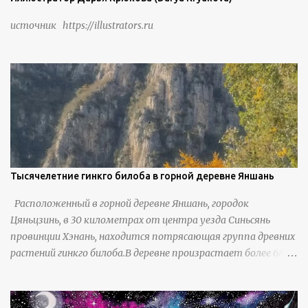
скота, и что горные тропы, хотя и крутые, могут помочь
источник https://illustrators.ru
защитить их от бандитизма и войн. С тех пор особая
группа людей живет замкнутой и самодостаточной
жизнью в деревне в течение шести или семи поколений.
Тысячелетние гинкго билоба в горной деревне Яншань
Расположенный в горной деревне Яншань, городок
Цяньцзинь, в 30 километрах от центра уезда Синьсянь
провинции Хэнань, находится потрясающая группа древних
растений гинкго билоба.В деревне произрастает более 6800
деревьев гинкго, в том числе 310 древних деревьев
возрастом более ста лет и 66 деревьев возрастом более
тысячи лет. источник