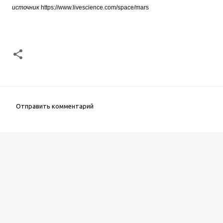
источник
https://www.livescience.com/space/mars
Отправить комментарий
К
о
м
м
е
н
т
а
р
и