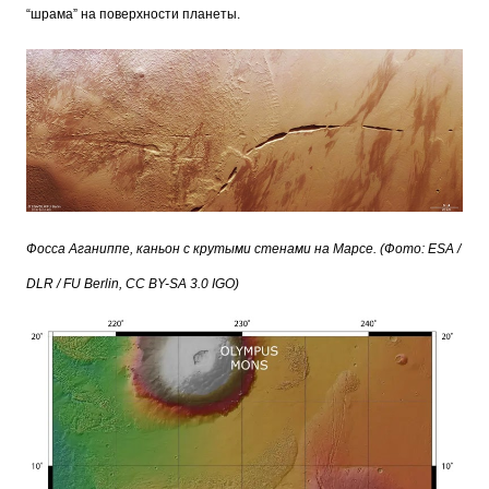
“шрама” на поверхности планеты.
Фосса Аганиппе, каньон с крутыми стенами на Марсе.
(
Фото
: ESA /
DLR / FU Berlin, CC BY-SA 3.0 IGO)