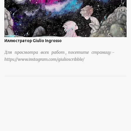
https://www.sohu.com/a/951672917_121984853
Иллюстратор Giulio Ingrosso
Для просмотра всех работ , посетите страницу -
https://www.instagram.com/giulioscribble/