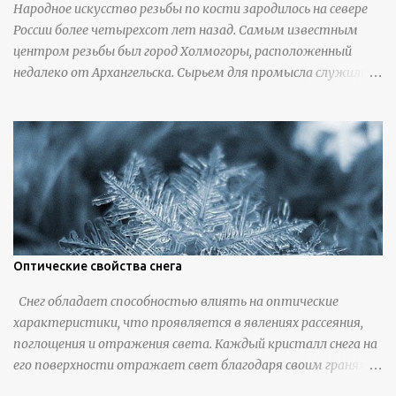
Народное искусство резьбы по кости зародилось на севере
России более четырехсот лет назад. Самым известным
центром резьбы был город Холмогоры, расположенный
недалеко от Архангельска. Сырьем для промысла служили
кости тюленей, рыб и моржей. Использовали также
обычную трубчатую коровью кость - предплюснус,
облагораживая ее специальной обработкой и тонировкой. В
19 веке резчики также использовали дорогую импортную
слоновую кость для важных заказов. Ажурная ваза
яйцевидной формы с аллегориями времен года - сценами
сбора урожая, сбора фруктов, свадьбы и пожара; кость,
высота 31 см, Н. С. Верещагин, 18 век, из собрания
Государственного Эрмитажа. Кружка с портретами
Оптические свойства снега
русских князей и царей, кость, рог, серебро, высота 24 см,
Снег обладает способностью влиять на оптические
Дудин О. Х., 18 век, из собрания Государственного Эрмитажа.
характеристики, что проявляется в явлениях рассеяния,
Панно с изображением церкви Святых Петра и Павла,
поглощения и отражения света. Каждый кристалл снега на
моржовая слоновая кость, Холмогоры, 18 век. Шахматный
его поверхности отражает свет благодаря своим граням,
набор "Рыцари против турок" в шкатулке из моржовой
однако разнообразно ориентированные кристаллы
слоновой кости, высота 26 см, Холмогоры, 18 век....