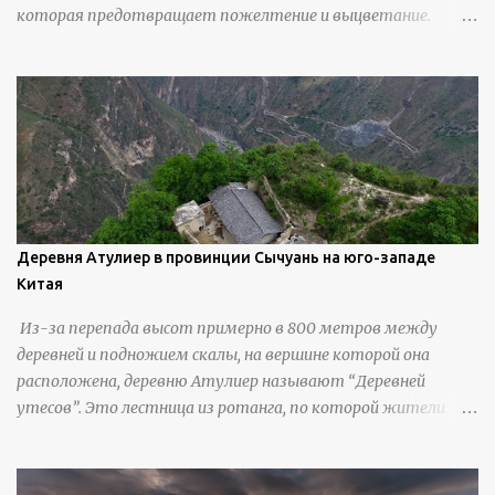
которая предотвращает пожелтение и выцветание.
Николлс использует крошечные количества клея для
закрепления отдельных деталей, используя ножи и
инструменты для текстурирования, чтобы точно
вылепить каждую деталь. источник
https://calvinnicholls.com/
Деревня Атулиер в провинции Сычуань на юго-западе
Китая
Из-за перепада высот примерно в 800 метров между
деревней и подножием скалы, на вершине которой она
расположена, деревню Атулиер называют “Деревней
утесов”. Это лестница из ротанга, по которой жители
деревни поднимаются и спускаются на утес.В ноябре 2016
года плетеные лестницы в деревне Клифф были заменены
стальными лестницами с защитными перилами, и