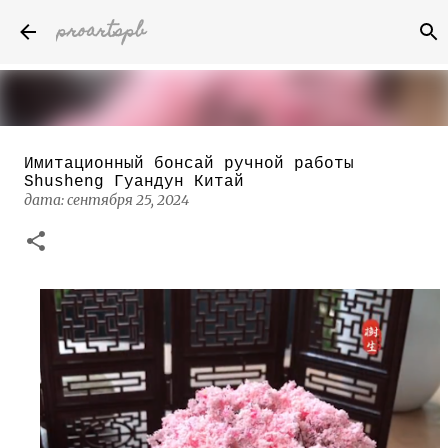
proartspb
К основному контенту
Имитационный бонсай ручной работы
Бумажные скульптуры канадского
Shusheng Гуандун Китай
художника Келвина Николса (Calvin
дата:
сентября 25, 2024
Nicholls)
дата:
октября 14, 2022
8