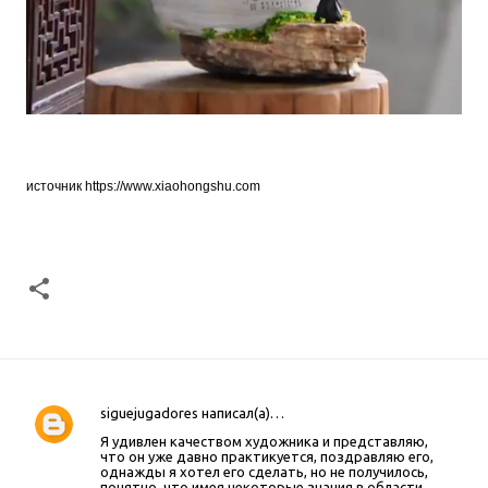
источник
https://www.xiaohongshu.com
siguejugadores
написал(а)…
К
Я удивлен качеством художника и представляю,
о
что он уже давно практикуется, поздравляю его,
м
однажды я хотел его сделать, но не получилось,
понятно, что имея некоторые знания в области