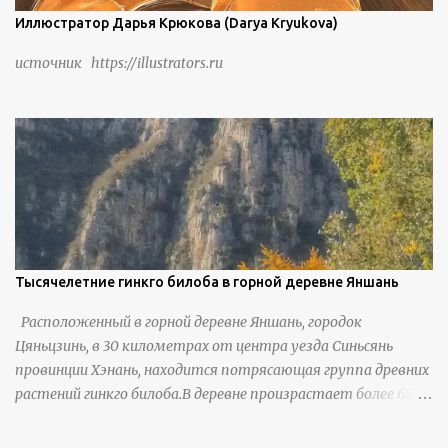
Иллюстратор Дарья Крюкова (Darya Kryukova)
источник https://illustrators.ru
Тысячелетние гинкго билоба в горной деревне Яншань
Расположенный в горной деревне Яншань, городок
Цяньцзинь, в 30 километрах от центра уезда Синьсянь
провинции Хэнань, находится потрясающая группа древних
растений гинкго билоба.В деревне произрастает более 6800
деревьев гинкго, в том числе 310 древних деревьев
возрастом более ста лет и 66 деревьев возрастом более