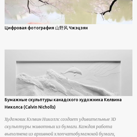
некотором смысле, персонажи его картин предлагают
зрителям незаконченный рассказ, который усиливается его
уникальной манерой использования освещения". Для
просмотра всех работ, посетите страницу –
Цифровая фотография 山野风 Чжэцзян
https://www.artfinder.com/artist/takayuki-harada/about/#/
Бумажные скульптуры канадского художника Келвина
Николса (Calvin Nicholls)
Художник Кэлвин Николлс создает удивительные 3D
скульптуры животных из бумаги. Каждая работа
выполнена из архивной хлопчатобумажной бумаги,