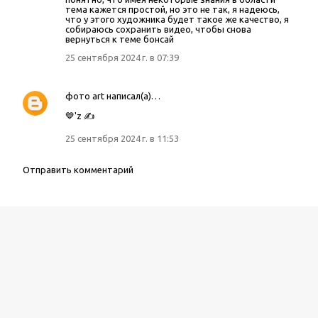
м
тема кажется простой, но это не так, я надеюсь,
е
что у этого художника будет такое же качество, я
собираюсь сохранить видео, чтобы снова
н
вернуться к теме бонсай
т
25 сентября 2024 г. в 07:39
а
р
фото art
написал(а)…
и
и
💙'z ✍
25 сентября 2024 г. в 11:53
Отправить комментарий