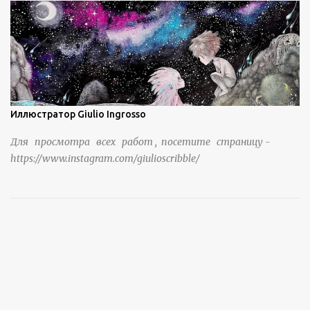
тысячи лет. источник
https://www.sohu.com/a/951672917_121984853
Иллюстратор Giulio Ingrosso
Для просмотра всех работ , посетите страницу -
https://www.instagram.com/giulioscribble/