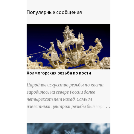
Популярные сообщения
Холмогорская резьба по кости
Народное искусство резьбы по кости
зародилось на севере России более
четырехсот лет назад. Самым
известным центром резьбы был город
Холмогоры, расположенный недалеко
от Архангельска. Сырьем для промысла
служили кости тюленей, рыб и моржей.