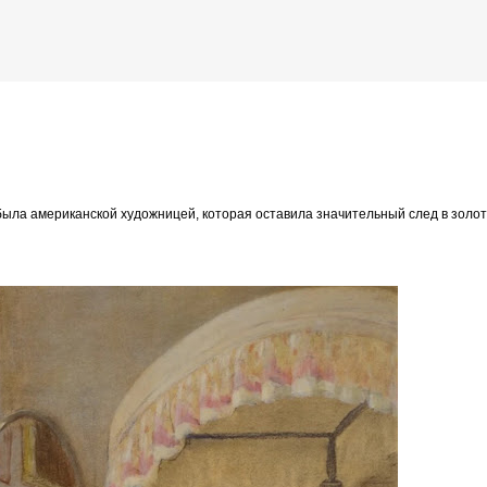
К основному контенту
Jessie Willcox Smith)
была американской художницей, которая оставила значительный след в золо
дожника Келвина Николса (Calvin Nicholls)