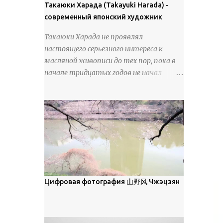
покрова может восприниматься как
Такаюки Харада (Takayuki Harada) -
18 век. Шахматный набор "Рыцари
матовая. Такое свойство чаще всего
современный японский художник
против турок" в шкатулке из
проявляется у свежевыпавшего,
моржовой слоновой кости, высота 26
Такаюки Харада не проявлял
метелевого и фирнизированного снега.
см, Холмогоры, 18 век....
настоящего серьезного интереса к
Тем не менее, иногда значительное
масляной живописи до тех пор, пока в
количество кристаллов может
начале тридцатых годов не начал
располагаться в одной плоскости,
путешествовать по Европе и США.
например, при образовании
Посещая многие крупные
поверхностной изморози. В данном
художественные музеи и галереи, он
случае усиливается зеркальное
был глубоко тронут и вдохновлен
отражение, что приводит к
красотой масляной живописи великих
искристости снега, зависящей от
мастеров. Искусствовед Брайан
положения наблюдателя и высоты
Шервин прокомментировал картины
солнца. Зеркальные свойства наиболее
художника, заявив, что "Такаюки
заметны при угле солнечного света 15°
Харада сочетает в себе классическую
Цифровая фотография 山野风 Чжэцзян
и ниже; при более высокой солнечной
элегантность живописи с реалиями
позиции снег демонстрирует матовое
современной жизни. В некотором
отражение. Эти характеристики
смысле, персонажи его картин
описываются индикатрисой ...