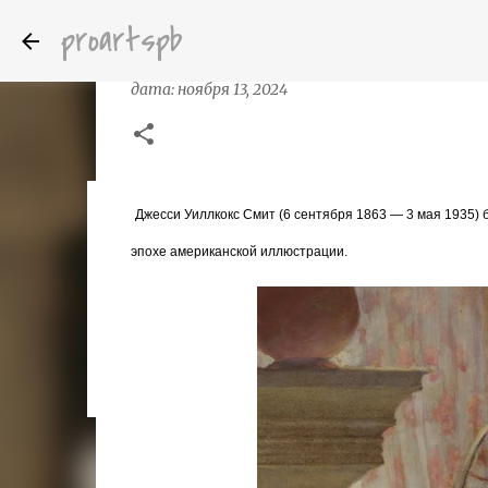
proartspb
Иллюстрации Джесси Уилкокс Смит(
дата:
ноября 13, 2024
Джесси Уиллкокс Смит (6 сентября 1863 — 3 мая 1935) 
Бумажные скульптуры канадского ху
дата:
октября 14, 2022
эпохе американской иллюстрации.
8