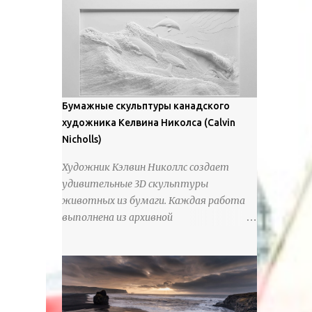
предлагают зрителям незаконченный
рассказ, который усиливается его
уникальной манерой использования
освещения". Для просмотра всех работ,
посетите страницу –
https://www.artfinder.com/artist/takayuki-
Бумажные скульптуры канадского
harada/about/#/
художника Келвина Николса (Calvin
Nicholls)
Художник Кэлвин Николлс создает
удивительные 3D скульптуры
животных из бумаги. Каждая работа
выполнена из архивной
хлопчатобумажной бумаги, которая
предотвращает пожелтение и
выцветание. Николлс использует
крошечные количества клея для
закрепления отдельных деталей,