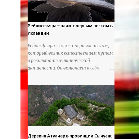
используя ножи и инструменты для
текстурирования, чтобы точно
вылепить каждую деталь. источник
https://calvinnicholls.com/
Рейнисфьяра – пляж с черным песком в
Исландии
Рейнисфьяра - пляж с черным песком,
который возник естественным путем
в результате вулканической
активности. Он включает в себя
массивные базальтовые
нагромождения, базальтовые гроты,
шестиугольные колонны, высокие
утесы, лавовые образования, черную
береговую линию и великолепные
каменные арки.
Деревня Атулиер в провинции Сычуань