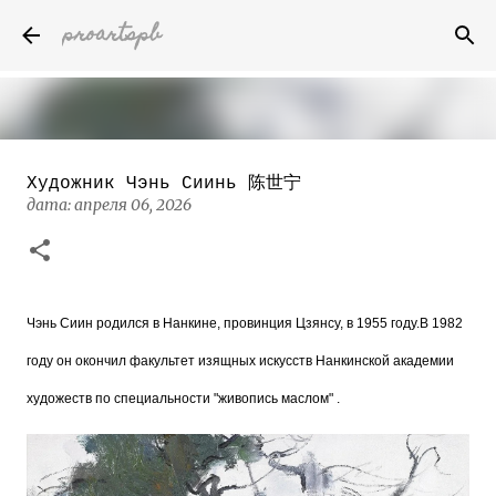
proartspb
К основному контенту
Художник Чэнь Сиинь 陈世宁
Бумажные скульптуры канадского
дата:
художника Келвина Николса (Calvin
апреля 06, 2026
Nicholls)
дата:
октября 14, 2022
8
Чэнь Сиин родился в Нанкине, провинция Цзянсу, в 1955 году.В 1982
году он окончил факультет изящных искусств Нанкинской академии
художеств по специальности "живопись маслом" .