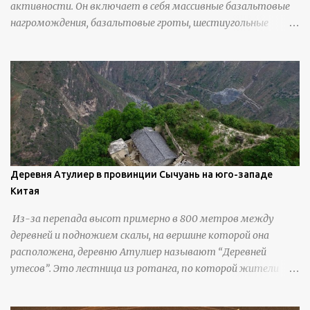
активности. Он включает в себя массивные базальтовые
нагромождения, базальтовые гроты, шестиугольные
колонны, высокие утесы, лавовые образования, черную
береговую линию и великолепные каменные арки.
Деревня Атулиер в провинции Сычуань на юго-западе
Китая
Из-за перепада высот примерно в 800 метров между
деревней и подножием скалы, на вершине которой она
расположена, деревню Атулиер называют “Деревней
утесов”. Это лестница из ротанга, по которой жители
деревни поднимаются и спускаются на утес.В ноябре 2016
года плетеные лестницы в деревне Клифф были заменены