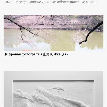
США. Посещая многие крупные художественные музеи и
демонстрирует матовое отражение. Эти
галереи, он был глубоко тронут и вдохновлен красотой
характеристики описываются индикатрисой ...
масляной живописи великих мастеров. Искусствовед
Брайан Шервин прокомментировал картины художника,
заявив, что "Такаюки Харада сочетает в себе классическую
элегантность живописи с реалиями современной жизни. В
некотором смысле, персонажи его картин предлагают
зрителям незаконченный рассказ, который усиливается его
уникальной манерой использования освещения". Для
просмотра всех работ, посетите страницу –
Цифровая фотография 山野风 Чжэцзян
https://www.artfinder.com/artist/takayuki-harada/about/#/