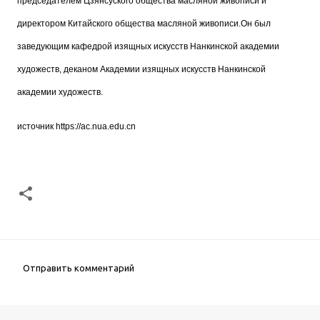
председателем Цзянсуского общества масляной живописи и
директором Китайского общества масляной живописи.Он был
заведующим кафедрой изящных искусств Нанкинской академии
художеств, деканом Академии изящных искусств Нанкинской
академии художеств.
источник
https://ac.nua.edu.cn
Отправить комментарий
К
о
м