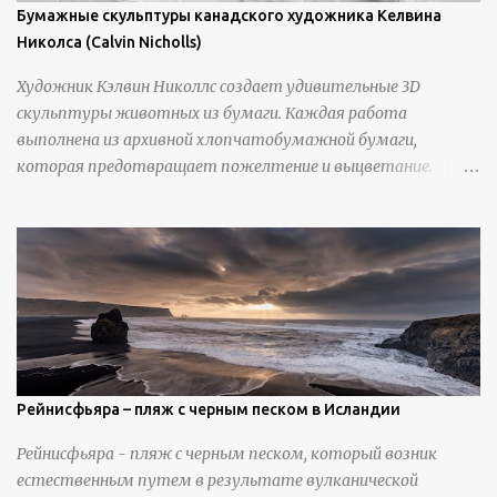
Бумажные скульптуры канадского художника Келвина
Николса (Calvin Nicholls)
Художник Кэлвин Николлс создает удивительные 3D
скульптуры животных из бумаги. Каждая работа
выполнена из архивной хлопчатобумажной бумаги,
которая предотвращает пожелтение и выцветание.
Николлс использует крошечные количества клея для
закрепления отдельных деталей, используя ножи и
инструменты для текстурирования, чтобы точно
вылепить каждую деталь. источник
https://calvinnicholls.com/
Рейнисфьяра – пляж с черным песком в Исландии
Рейнисфьяра - пляж с черным песком, который возник
естественным путем в результате вулканической