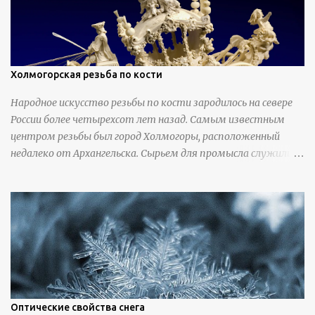
Холмогорская резьба по кости
Народное искусство резьбы по кости зародилось на севере
России более четырехсот лет назад. Самым известным
центром резьбы был город Холмогоры, расположенный
недалеко от Архангельска. Сырьем для промысла служили
кости тюленей, рыб и моржей. Использовали также
обычную трубчатую коровью кость - предплюснус,
облагораживая ее специальной обработкой и тонировкой. В
19 веке резчики также использовали дорогую импортную
слоновую кость для важных заказов. Ажурная ваза
яйцевидной формы с аллегориями времен года - сценами
сбора урожая, сбора фруктов, свадьбы и пожара; кость,
высота 31 см, Н. С. Верещагин, 18 век, из собрания
Государственного Эрмитажа. Кружка с портретами
Оптические свойства снега