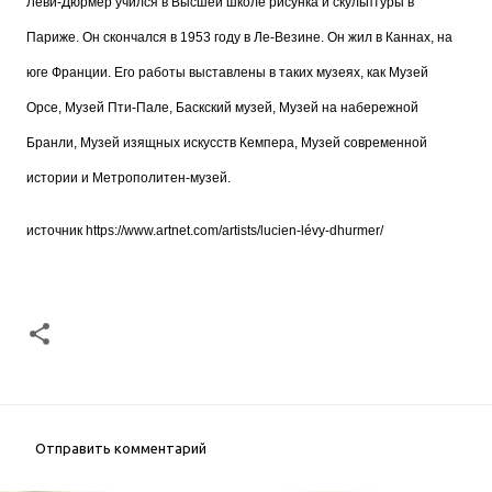
Леви-Дюрмер учился в Высшей школе рисунка и скульптуры в
Париже. Он скончался в 1953 году в Ле-Везине. Он жил в Каннах, на
юге Франции. Его работы выставлены в таких музеях, как Музей
Орсе, Музей Пти-Пале, Баскский музей, Музей на набережной
Бранли, Музей изящных искусств Кемпера, Музей современной
истории и Метрополитен-музей.
источник
https://www.artnet.com/artists/lucien-lévy-dhurmer/
Отправить комментарий
К
о