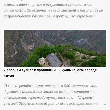
естественным путем в результате вулканической
активности. Он включает в себя массивные базальтовые
нагромождения, базальтовые гроты, шестиугольные
колонны, высокие утесы, лавовые образования, черную
береговую линию и великолепные каменные арки.
Деревня Атулиер в провинции Сычуань на юго-западе
Китая
Из-за перепада высот примерно в 800 метров между
деревней и подножием скалы, на вершине которой она
расположена, деревню Атулиер называют “Деревней
утесов”. Это лестница из ротанга, по которой жители
деревни поднимаются и спускаются на утес.В ноябре 2016