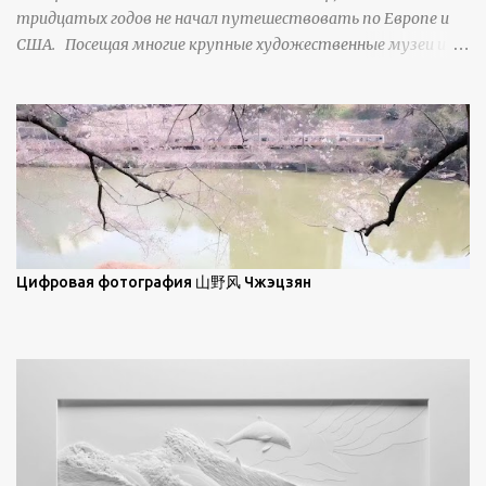
тридцатых годов не начал путешествовать по Европе и
ниже; при более высокой солнечной позиции снег
США. Посещая многие крупные художественные музеи и
демонстрирует матовое отражение. Эти
галереи, он был глубоко тронут и вдохновлен красотой
характеристики описываются индикатрисой ...
масляной живописи великих мастеров. Искусствовед
Брайан Шервин прокомментировал картины художника,
заявив, что "Такаюки Харада сочетает в себе классическую
элегантность живописи с реалиями современной жизни. В
некотором смысле, персонажи его картин предлагают
зрителям незаконченный рассказ, который усиливается его
уникальной манерой использования освещения". Для
просмотра всех работ, посетите страницу –
Цифровая фотография 山野风 Чжэцзян
https://www.artfinder.com/artist/takayuki-harada/about/#/