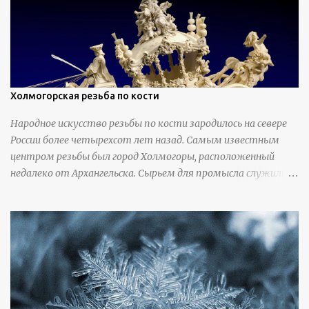
Холмогорская резьба по кости
Народное искусство резьбы по кости зародилось на севере
России более четырехсот лет назад. Самым известным
центром резьбы был город Холмогоры, расположенный
недалеко от Архангельска. Сырьем для промысла служили
кости тюленей, рыб и моржей. Использовали также
обычную трубчатую коровью кость - предплюснус,
облагораживая ее специальной обработкой и тонировкой. В
19 веке резчики также использовали дорогую импортную
слоновую кость для важных заказов. Ажурная ваза
яйцевидной формы с аллегориями времен года - сценами
сбора урожая, сбора фруктов, свадьбы и пожара; кость,
высота 31 см, Н. С. Верещагин, 18 век, из собрания