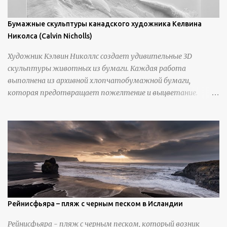
Бумажные скульптуры канадского художника Келвина
Николса (Calvin Nicholls)
Художник Кэлвин Николлс создает удивительные 3D
скульптуры животных из бумаги. Каждая работа
выполнена из архивной хлопчатобумажной бумаги,
которая предотвращает пожелтение и выцветание.
Николлс использует крошечные количества клея для
закрепления отдельных деталей, используя ножи и
инструменты для текстурирования, чтобы точно
вылепить каждую деталь. источник
https://calvinnicholls.com/
Рейнисфьяра – пляж с черным песком в Исландии
Рейнисфьяра - пляж с черным песком, который возник