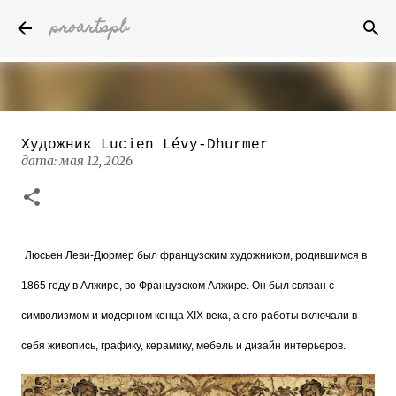
proartspb
К основному контенту
Художник Lucien Lévy-Dhurmer
Бумажные скульптуры канадского
дата:
мая 12, 2026
художника Келвина Николса (Calvin
Nicholls)
дата:
октября 14, 2022
8
Люсьен Леви-Дюрмер был французским художником, родившимся в
1865 году в Алжире, во Французском Алжире. Он был связан с
символизмом и модерном конца XIX века, а его работы включали в
себя живопись, графику, керамику, мебель и дизайн интерьеров.