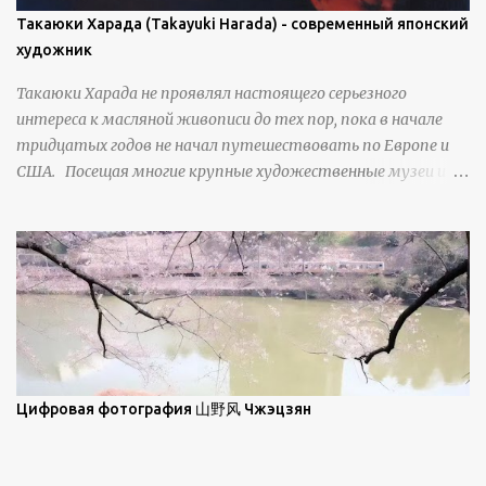
плоскости, например, при образовании поверхностной
Такаюки Харада (Takayuki Harada) - современный японский
изморози. В данном случае усиливается зеркальное
художник
отражение, что приводит к искристости снега, зависящей
Такаюки Харада не проявлял настоящего серьезного
от положения наблюдателя и высоты солнца. Зеркальные
интереса к масляной живописи до тех пор, пока в начале
свойства наиболее заметны при угле солнечного света 15° и
тридцатых годов не начал путешествовать по Европе и
ниже; при более высокой солнечной позиции снег
США. Посещая многие крупные художественные музеи и
демонстрирует матовое отражение. Эти
галереи, он был глубоко тронут и вдохновлен красотой
характеристики описываются индикатрисой ...
масляной живописи великих мастеров. Искусствовед
Брайан Шервин прокомментировал картины художника,
заявив, что "Такаюки Харада сочетает в себе классическую
элегантность живописи с реалиями современной жизни. В
некотором смысле, персонажи его картин предлагают
зрителям незаконченный рассказ, который усиливается его
уникальной манерой использования освещения". Для
просмотра всех работ, посетите страницу –
Цифровая фотография 山野风 Чжэцзян
https://www.artfinder.com/artist/takayuki-harada/about/#/