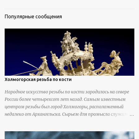
Популярные сообщения
Холмогорская резьба по кости
Народное искусство резьбы по кости зародилось на севере
России более четырехсот лет назад. Самым известным
центром резьбы был город Холмогоры, расположенный
недалеко от Архангельска. Сырьем для промысла служили
кости тюленей, рыб и моржей. Использовали также
обычную трубчатую коровью кость - предплюснус,
облагораживая ее специальной обработкой и тонировкой. В