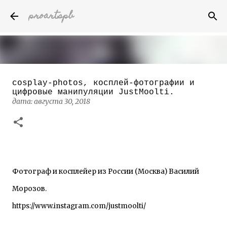
proartspb
К основному контенту
cosplay-photos, косплей-фотографии и
Бумажные скульптуры канадского
цифровые манипуляции JustMoolti.
художника Келвина Николса (Calvin
дата:
августа 30, 2018
Nicholls)
дата:
октября 14, 2022
8
Фотограф и косплейер из России (Москва) Василий
Морозов.
https://www.instagram.com/justmoolti/