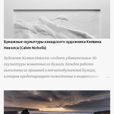
Бумажные скульптуры канадского художника Келвина
Николса (Calvin Nicholls)
Художник Кэлвин Николлс создает удивительные 3D
скульптуры животных из бумаги. Каждая работа
выполнена из архивной хлопчатобумажной бумаги,
которая предотвращает пожелтение и выцветание.
Николлс использует крошечные количества клея для
закрепления отдельных деталей, используя ножи и
инструменты для текстурирования, чтобы точно
вылепить каждую деталь. источник
https://calvinnicholls.com/