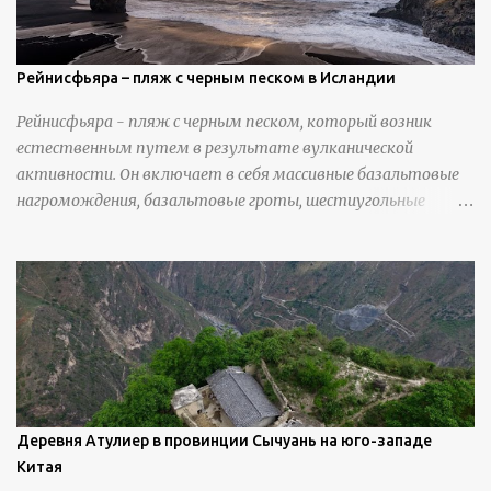
Рейнисфьяра – пляж с черным песком в Исландии
Рейнисфьяра - пляж с черным песком, который возник
естественным путем в результате вулканической
активности. Он включает в себя массивные базальтовые
нагромождения, базальтовые гроты, шестиугольные
колонны, высокие утесы, лавовые образования, черную
береговую линию и великолепные каменные арки.
Деревня Атулиер в провинции Сычуань на юго-западе
Китая