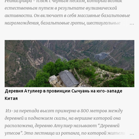
Рейнисфьяра - пляж с черным песком, который возник
естественным путем в результате вулканической
активности. Он включает в себя массивные базальтовые
нагромождения, базальтовые гроты, шестиугольные
колонны, высокие утесы, лавовые образования, черную
береговую линию и великолепные каменные арки.
Деревня Атулиер в провинции Сычуань на юго-западе
Китая
Из-за перепада высот примерно в 800 метров между
деревней и подножием скалы, на вершине которой она
расположена, деревню Атулиер называют “Деревней
утесов”. Это лестница из ротанга, по которой жители