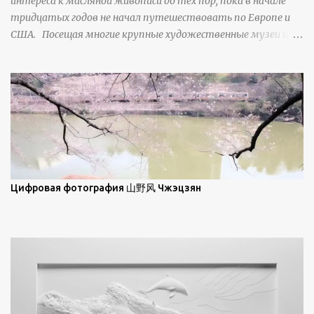
интереса к масляной живописи до тех пор, пока в начале
свойства наиболее заметны при угле солнечного света 15° и
тридцатых годов не начал путешествовать по Европе и
ниже; при более высокой солнечной позиции снег
США. Посещая многие крупные художественные музеи и
демонстрирует матовое отражение. Эти
галереи, он был глубоко тронут и вдохновлен красотой
характеристики описываются индикатрисой ...
масляной живописи великих мастеров. Искусствовед
Брайан Шервин прокомментировал картины художника,
заявив, что "Такаюки Харада сочетает в себе классическую
элегантность живописи с реалиями современной жизни. В
некотором смысле, персонажи его картин предлагают
зрителям незаконченный рассказ, который усиливается его
уникальной манерой использования освещения". Для
просмотра всех работ, посетите страницу –
Цифровая фотография 山野风 Чжэцзян
https://www.artfinder.com/artist/takayuki-harada/about/#/