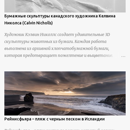
Бумажные скульптуры канадского художника Келвина
Николса (Calvin Nicholls)
Художник Кэлвин Николлс создает удивительные 3D
скульптуры животных из бумаги. Каждая работа
выполнена из архивной хлопчатобумажной бумаги,
которая предотвращает пожелтение и выцветание.
Николлс использует крошечные количества клея для
закрепления отдельных деталей, используя ножи и
инструменты для текстурирования, чтобы точно
вылепить каждую деталь. источник
https://calvinnicholls.com/
Рейнисфьяра – пляж с черным песком в Исландии