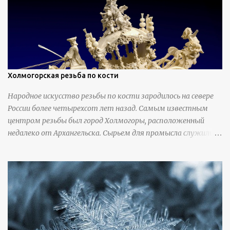
Холмогорская резьба по кости
Народное искусство резьбы по кости зародилось на севере
России более четырехсот лет назад. Самым известным
центром резьбы был город Холмогоры, расположенный
недалеко от Архангельска. Сырьем для промысла служили
кости тюленей, рыб и моржей. Использовали также
обычную трубчатую коровью кость - предплюснус,
облагораживая ее специальной обработкой и тонировкой. В
19 веке резчики также использовали дорогую импортную
слоновую кость для важных заказов. Ажурная ваза
яйцевидной формы с аллегориями времен года - сценами
сбора урожая, сбора фруктов, свадьбы и пожара; кость,