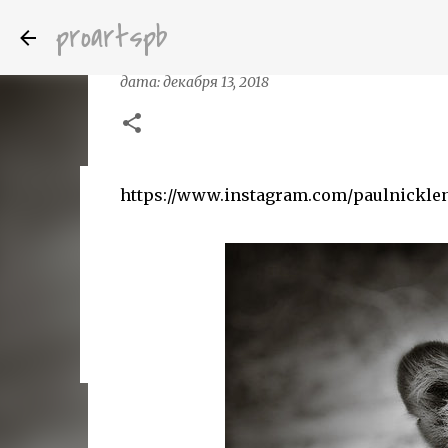
proartspb
Пол Никлен (Paul Nicklen) — фото
дата:
декабря 13, 2018
https://www.instagram.com/paulnickle
Бумажные скульптуры канадского ху
дата:
октября 14, 2022
8