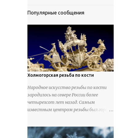
Популярные сообщения
Холмогорская резьба по кости
Народное искусство резьбы по кости
зародилось на севере России более
четырехсот лет назад. Самым
известным центром резьбы был город
Холмогоры, расположенный недалеко
от Архангельска. Сырьем для промысла
служили кости тюленей, рыб и моржей.