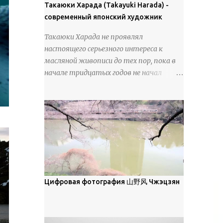
покрова может восприниматься как
Такаюки Харада (Takayuki Harada) -
18 век. Шахматный набор "Рыцари
матовая. Такое свойство чаще всего
современный японский художник
против турок" в шкатулке из
проявляется у свежевыпавшего,
моржовой слоновой кости, высота 26
Такаюки Харада не проявлял
метелевого и фирнизированного снега.
см, Холмогоры, 18 век....
настоящего серьезного интереса к
Тем не менее, иногда значительное
масляной живописи до тех пор, пока в
количество кристаллов может
начале тридцатых годов не начал
располагаться в одной плоскости,
путешествовать по Европе и США.
например, при образовании
Посещая многие крупные
поверхностной изморози. В данном
художественные музеи и галереи, он
случае усиливается зеркальное
был глубоко тронут и вдохновлен
отражение, что приводит к
красотой масляной живописи великих
искристости снега, зависящей от
мастеров. Искусствовед Брайан
положения наблюдателя и высоты
Шервин прокомментировал картины
солнца. Зеркальные свойства наиболее
художника, заявив, что "Такаюки
заметны при угле солнечного света 15°
Харада сочетает в себе классическую
Цифровая фотография 山野风 Чжэцзян
и ниже; при более высокой солнечной
элегантность живописи с реалиями
позиции снег демонстрирует матовое
современной жизни. В некотором
отражение. Эти характеристики
смысле, персонажи его картин
описываются индикатрисой ...