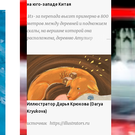
на юго-западе Китая
Из-за перепада высот примерно в 800
метров между деревней и подножием
скалы, на вершине которой она
расположена, деревню Атулиер
называют “Деревней утесов”. Это
лестница из ротанга, по которой
жители деревни поднимаются и
спускаются на утес.В ноябре 2016 года
плетеные лестницы в деревне Клифф
были заменены стальными лестницами
с защитными перилами, и
передвижение детей и жителей деревни
было улучшено. Подъем от подножия
Иллюстратор Дарья Крюкова (Darya
горы до вершины занимает до 4 часов.
Kryukova)
По словам местных жителей, их предки
источник https://illustrators.ru
мигрировали в деревню, поскольку
обнаружили, что в этом месте