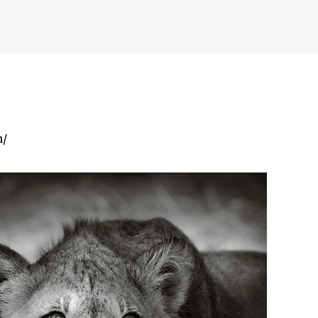
К основному контенту
граф National Geographic.
n/
дожника Келвина Николса (Calvin Nicholls)