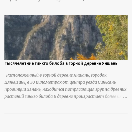
Тысячелетние гинкго билоба в горной деревне Яншань
Расположенный в горной деревне Яншань, городок
Цяньцзинь, в 30 километрах от центра уезда Синьсянь
провинции Хэнань, находится потрясающая группа древних
растений гинкго билоба.В деревне произрастает более 6800
деревьев гинкго, в том числе 310 древних деревьев
возрастом более ста лет и 66 деревьев возрастом более
тысячи лет. источник
https://www.sohu.com/a/951672917_121984853