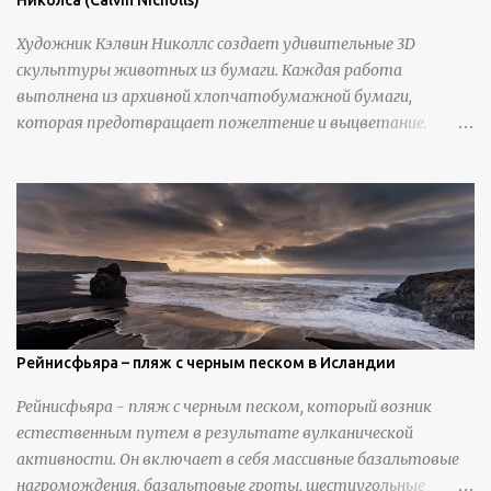
Николса (Calvin Nicholls)
Художник Кэлвин Николлс создает удивительные 3D
скульптуры животных из бумаги. Каждая работа
выполнена из архивной хлопчатобумажной бумаги,
которая предотвращает пожелтение и выцветание.
Николлс использует крошечные количества клея для
закрепления отдельных деталей, используя ножи и
инструменты для текстурирования, чтобы точно
вылепить каждую деталь. источник
https://calvinnicholls.com/
Рейнисфьяра – пляж с черным песком в Исландии
Рейнисфьяра - пляж с черным песком, который возник
естественным путем в результате вулканической
активности. Он включает в себя массивные базальтовые
нагромождения, базальтовые гроты, шестиугольные