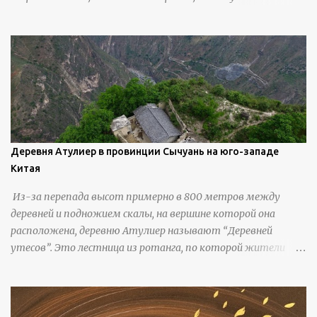
колонны, высокие утесы, лавовые образования, черную
береговую линию и великолепные каменные арки.
Деревня Атулиер в провинции Сычуань на юго-западе
Китая
Из-за перепада высот примерно в 800 метров между
деревней и подножием скалы, на вершине которой она
расположена, деревню Атулиер называют “Деревней
утесов”. Это лестница из ротанга, по которой жители
деревни поднимаются и спускаются на утес.В ноябре 2016
года плетеные лестницы в деревне Клифф были заменены
стальными лестницами с защитными перилами, и
передвижение детей и жителей деревни было улучшено.