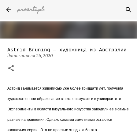
proartspb
К основному контенту
Astrid Bruning — художница из Австралии
Бумажные скульптуры канадского
дата:
апреля 26, 2020
художника Келвина Николса (Calvin
Nicholls)
дата:
октября 14, 2022
8
Астрид занимается живописью уже более тридцати лет, получила
художественное образование в школе искусств и в университете.
Эксперименты в области визуального искусства заводили ее в самые
разные направления. Однако самыми заметными остаются
«кошачьи» серии.
Это не простые этюды, а богато