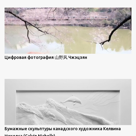
масляной живописи великих мастеров. Искусствовед
Брайан Шервин прокомментировал картины художника,
заявив, что "Такаюки Харада сочетает в себе классическую
элегантность живописи с реалиями современной жизни. В
некотором смысле, персонажи его картин предлагают
зрителям незаконченный рассказ, который усиливается его
уникальной манерой использования освещения". Для
просмотра всех работ, посетите страницу –
Цифровая фотография 山野风 Чжэцзян
https://www.artfinder.com/artist/takayuki-harada/about/#/
Бумажные скульптуры канадского художника Келвина