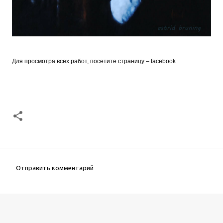
Для просмотра всех работ, посетите страницу –
facebook
Отправить комментарий
К
о
м
м
е