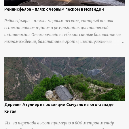
Рейнисфьяра – пляж с черным песком в Исландии
Рейнисфьяра - пляж с черным песком, который возник
естественным путем в результате вулканической
активности. Он включает в себя массивные базальтовые
нагромождения, базальтовые гроты, шестиугольные
колонны, высокие утесы, лавовые образования, черную
береговую линию и великолепные каменные арки.
Деревня Атулиер в провинции Сычуань на юго-западе
Китая
Из-за перепада высот примерно в 800 метров между