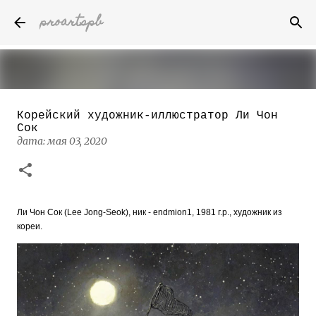
proartspb
К основному контенту
Корейский художник-иллюстратор Ли Чон
Бумажные скульптуры канадского
Сок
художника Келвина Николса (Calvin
дата:
мая 03, 2020
Nicholls)
дата:
октября 14, 2022
8
Ли Чон Сок (Lee Jong-Seok)
, ник - endmion1, 1981 г.р., художник из
кореи.