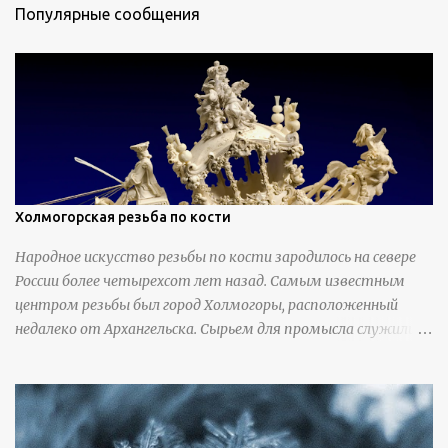
Популярные сообщения
Холмогорская резьба по кости
Народное искусство резьбы по кости зародилось на севере
России более четырехсот лет назад. Самым известным
центром резьбы был город Холмогоры, расположенный
недалеко от Архангельска. Сырьем для промысла служили
кости тюленей, рыб и моржей. Использовали также
обычную трубчатую коровью кость - предплюснус,
облагораживая ее специальной обработкой и тонировкой. В
19 веке резчики также использовали дорогую импортную