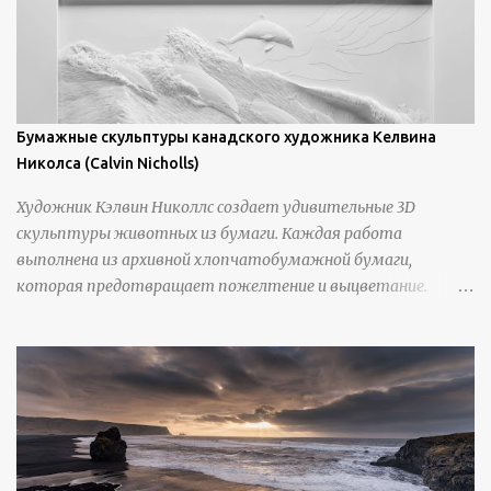
Бумажные скульптуры канадского художника Келвина
Николса (Calvin Nicholls)
Художник Кэлвин Николлс создает удивительные 3D
скульптуры животных из бумаги. Каждая работа
выполнена из архивной хлопчатобумажной бумаги,
которая предотвращает пожелтение и выцветание.
Николлс использует крошечные количества клея для
закрепления отдельных деталей, используя ножи и
инструменты для текстурирования, чтобы точно
вылепить каждую деталь. источник
https://calvinnicholls.com/