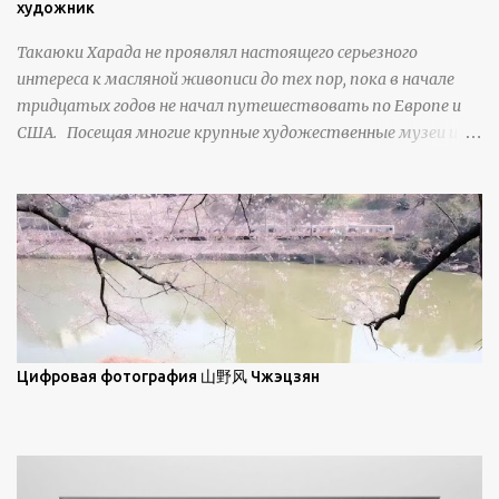
изморози. В данном случае усиливается зеркальное
художник
отражение, что приводит к искристости снега, зависящей
Такаюки Харада не проявлял настоящего серьезного
от положения наблюдателя и высоты солнца. Зеркальные
интереса к масляной живописи до тех пор, пока в начале
свойства наиболее заметны при угле солнечного света 15° и
тридцатых годов не начал путешествовать по Европе и
ниже; при более высокой солнечной позиции снег
США. Посещая многие крупные художественные музеи и
демонстрирует матовое отражение. Эти
галереи, он был глубоко тронут и вдохновлен красотой
характеристики описываются индикатрисой ...
масляной живописи великих мастеров. Искусствовед
Брайан Шервин прокомментировал картины художника,
заявив, что "Такаюки Харада сочетает в себе классическую
элегантность живописи с реалиями современной жизни. В
некотором смысле, персонажи его картин предлагают
зрителям незаконченный рассказ, который усиливается его
уникальной манерой использования освещения". Для
просмотра всех работ, посетите страницу –
Цифровая фотография 山野风 Чжэцзян
https://www.artfinder.com/artist/takayuki-harada/about/#/