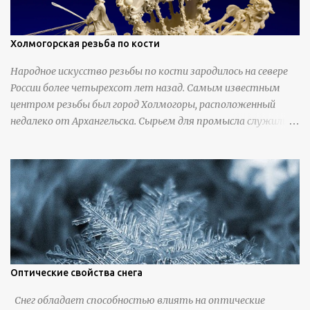
Холмогорская резьба по кости
Народное искусство резьбы по кости зародилось на севере
России более четырехсот лет назад. Самым известным
центром резьбы был город Холмогоры, расположенный
недалеко от Архангельска. Сырьем для промысла служили
кости тюленей, рыб и моржей. Использовали также
обычную трубчатую коровью кость - предплюснус,
облагораживая ее специальной обработкой и тонировкой. В
19 веке резчики также использовали дорогую импортную
слоновую кость для важных заказов. Ажурная ваза
яйцевидной формы с аллегориями времен года - сценами
сбора урожая, сбора фруктов, свадьбы и пожара; кость,
высота 31 см, Н. С. Верещагин, 18 век, из собрания
Государственного Эрмитажа. Кружка с портретами
Оптические свойства снега
русских князей и царей, кость, рог, серебро, высота 24 см,
Снег обладает способностью влиять на оптические
Дудин О. Х., 18 век, из собрания Государственного Эрмитажа.