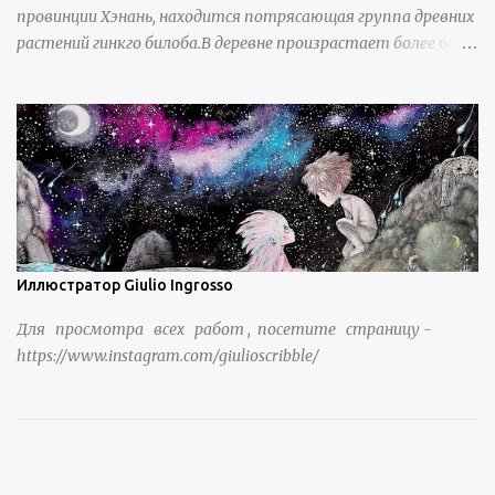
провинции Хэнань, находится потрясающая группа древних
растений гинкго билоба.В деревне произрастает более 6800
деревьев гинкго, в том числе 310 древних деревьев
возрастом более ста лет и 66 деревьев возрастом более
тысячи лет. источник
https://www.sohu.com/a/951672917_121984853
Иллюстратор Giulio Ingrosso
Для просмотра всех работ , посетите страницу -
https://www.instagram.com/giulioscribble/