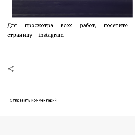
Для просмотра всех работ, посетите
страницу –
instagram
Отправить комментарий
К
о
м
м
е