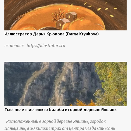
Иллюстратор Дарья Крюкова (Darya Kryukova)
источник https://illustrators.ru
Тысячелетние гинкго билоба в горной деревне Яншань
Расположенный в горной деревне Яншань, городок
Цяньцзинь, в 30 километрах от центра уезда Синьсянь