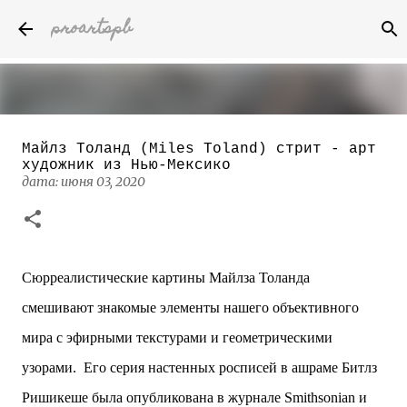
proartspb
К основному контенту
Майлз Толанд (Miles Toland) стрит - арт
Бумажные скульптуры канадского
художник из Нью-Мексико
художника Келвина Николса (Calvin
дата:
июня 03, 2020
Nicholls)
дата:
октября 14, 2022
8
Сюрреалистические картины Майлза Толанда
смешивают знакомые элементы нашего объективного
мира с эфирными текстурами и геометрическими
узорами. Его серия настенных росписей в ашраме Битлз
Ришикеше была опубликована в журнале Smithsonian и