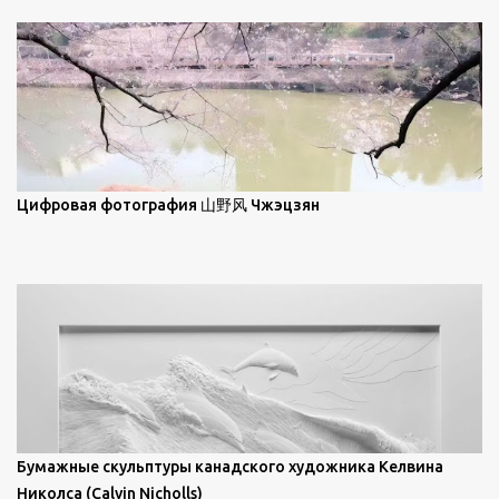
масляной живописи великих мастеров. Искусствовед
Брайан Шервин прокомментировал картины художника,
заявив, что "Такаюки Харада сочетает в себе классическую
элегантность живописи с реалиями современной жизни. В
некотором смысле, персонажи его картин предлагают
зрителям незаконченный рассказ, который усиливается его
уникальной манерой использования освещения". Для
просмотра всех работ, посетите страницу –
Цифровая фотография 山野风 Чжэцзян
https://www.artfinder.com/artist/takayuki-harada/about/#/
Бумажные скульптуры канадского художника Келвина
Николса (Calvin Nicholls)