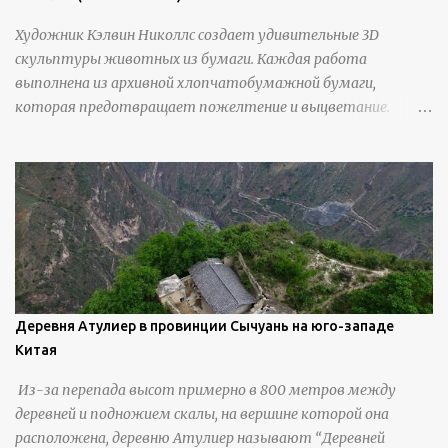
Художник Кэлвин Николлс создает удивительные 3D
скульптуры животных из бумаги. Каждая работа
выполнена из архивной хлопчатобумажной бумаги,
которая предотвращает пожелтение и выцветание.
Николлс использует крошечные количества клея для
закрепления отдельных деталей, используя ножи и
инструменты для текстурирования, чтобы точно
вылепить каждую деталь. источник
https://calvinnicholls.com/
Деревня Атулиер в провинции Сычуань на юго-западе
Китая
Из-за перепада высот примерно в 800 метров между
деревней и подножием скалы, на вершине которой она
расположена, деревню Атулиер называют “Деревней