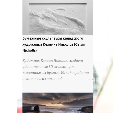
предлагают зрителям незаконченный
рассказ, который усиливается его
уникальной манерой использования
освещения". Для просмотра всех работ,
посетите страницу –
https://www.artfinder.com/artist/takayuki-
Бумажные скульптуры канадского
harada/about/#/
художника Келвина Николса (Calvin
Nicholls)
Художник Кэлвин Николлс создает
удивительные 3D скульптуры
животных из бумаги. Каждая работа
выполнена из архивной
хлопчатобумажной бумаги, которая
предотвращает пожелтение и
выцветание. Николлс использует
крошечные количества клея для
закрепления отдельных деталей,