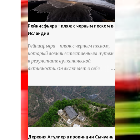
используя ножи и инструменты для
текстурирования, чтобы точно
вылепить каждую деталь. источник
https://calvinnicholls.com/
Рейнисфьяра – пляж с черным песком в
Исландии
Рейнисфьяра - пляж с черным песком,
который возник естественным путем
в результате вулканической
активности. Он включает в себя
массивные базальтовые
нагромождения, базальтовые гроты,
шестиугольные колонны, высокие
утесы, лавовые образования, черную
береговую линию и великолепные
каменные арки.
Деревня Атулиер в провинции Сычуань