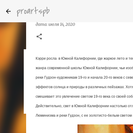
proartspb
Кэрри Грабер (Carrie Graber) - с
дата:
июля 14, 2020
Кэрри росла
в Южной Калифорнии, где жаркое лето и те
Бумажные скульптуры канадского ху
дата:
октября 14, 2022
жанра современной школы Южной Калифорнии, чьи изобр
8
реки Гудзон-художникам 19-го и начала 20-го веков с се
эффектов солнца и природы в различных пейзажах. Хотя
смешивает это увлечение светом 19-го века со своей с
Действительно, свет в Южной Калифорнии настолько отли
Люминизма и реки Гудзон, с ее золотисто-белым светом 