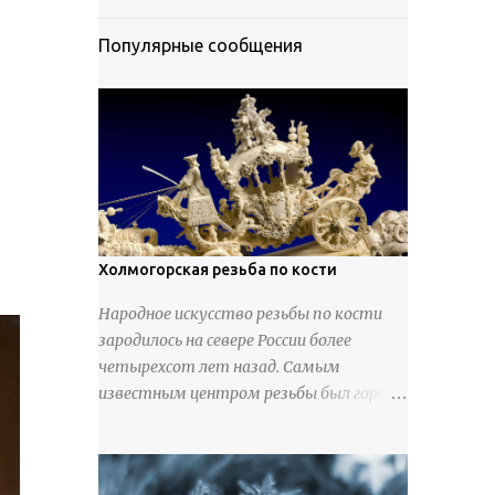
Популярные сообщения
Холмогорская резьба по кости
Народное искусство резьбы по кости
зародилось на севере России более
четырехсот лет назад. Самым
известным центром резьбы был город
Холмогоры, расположенный недалеко
от Архангельска. Сырьем для промысла
служили кости тюленей, рыб и моржей.