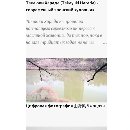
покрова может восприниматься как
Такаюки Харада (Takayuki Harada) -
18 век. Шахматный набор "Рыцари
матовая. Такое свойство чаще всего
современный японский художник
против турок" в шкатулке из
проявляется у свежевыпавшего,
моржовой слоновой кости, высота 26
Такаюки Харада не проявлял
метелевого и фирнизированного снега.
см, Холмогоры, 18 век....
настоящего серьезного интереса к
Тем не менее, иногда значительное
масляной живописи до тех пор, пока в
количество кристаллов может
начале тридцатых годов не начал
располагаться в одной плоскости,
путешествовать по Европе и США.
например, при образовании
Посещая многие крупные
поверхностной изморози. В данном
художественные музеи и галереи, он
случае усиливается зеркальное
был глубоко тронут и вдохновлен
отражение, что приводит к
красотой масляной живописи великих
искристости снега, зависящей от
мастеров. Искусствовед Брайан
положения наблюдателя и высоты
Шервин прокомментировал картины
солнца. Зеркальные свойства наиболее
художника, заявив, что "Такаюки
заметны при угле солнечного света 15°
Харада сочетает в себе классическую
Цифровая фотография 山野风 Чжэцзян
и ниже; при более высокой солнечной
элегантность живописи с реалиями
позиции снег демонстрирует матовое
современной жизни. В некотором
отражение. Эти характеристики
смысле, персонажи его картин
описываются индикатрисой ...