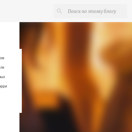
ром
оле
вых
эрри