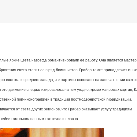
К основному контенту
овременная американская художница
плые яркие цвета навсегда романтизировали ее работу. Она является масте
дожника Келвина Николса (Calvin Nicholls)
ажения света ставят ее в ряд Люминистов. Грабер также принадлежит к шк
веро-востока и среднего запада, чьи картины основаны на запечатлении свето
 это движение специализировалось на чем угодно, кроме жанровых картин,
К
обственной поп-иконографией в традиции постмодернистской гибридизации.
чается от света других регионов, что Грабер оказывает услугу традициям
небес там, выполненным так точно и плавно.